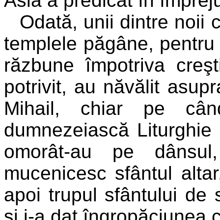
Asia a predicat în împrej
Odată, unii dintre noii 
templele păgâne, pentru 
răzbune împotriva creşt
potrivit, au năvălit asupr
Mihail, chiar pe cân
dumnezeiască Liturghie a
omorât-au pe dânsul,
mucenicesc sfântul alta
apoi trupul sfântului d
şi i-a dat îngropăciunea 