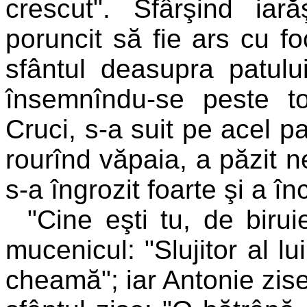
crescut". Sfârşind iară
poruncit să fie ars cu fo
sfântul deasupra patului
însemnîndu-se peste to
Cruci, s-a suit pe acel p
rourînd văpaia, a păzit 
s-a îngrozit foarte şi a î
"Cine eşti tu, de birui
mucenicul: "Slujitor al l
cheamă"; iar Antonie zise: