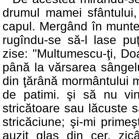
drumul mamei sfântului, i
capul. Mergând în munte, 
rugîndu-se să-l lase pu
zise: "Multumescu-ţi, Do
până la vărsarea sângelu
din ţărână mormântului me
de patimi. şi să nu vin
stricătoare sau lăcuste sa
stricăciune; şi-mi prime
auzit glas din cer, zic