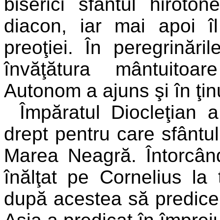
biserici sfântul hiroto
diacon, iar mai apoi îl
preoţiei. În peregrinări
învăţătura mântuitoa
Autonom a ajuns şi în ţinu
Împăratul Diocleţian a
drept pentru care sfântul
Marea Neagră. Întorcân
înălţat pe Cornelius la
după acestea să predice î