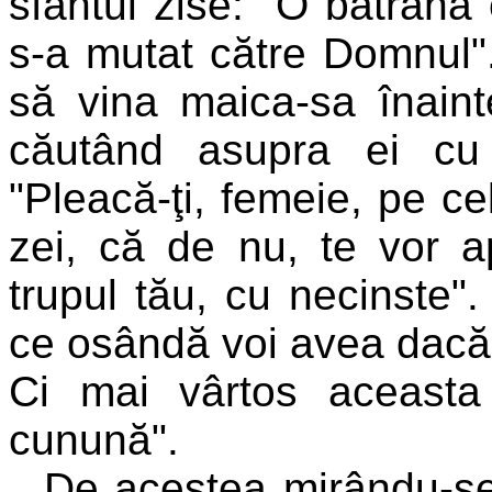
sfântul zise: "O bătrână
s-a mutat către Domnul".
să vina maica-sa înaint
căutând asupra ei cu s
"Pleacă-ţi, femeie, pe ce
zei, că de nu, te vor a
trupul tău, cu necinste"
ce osândă voi avea dacă î
Ci mai vârtos aceasta 
cunună".
De acestea mirându-se 