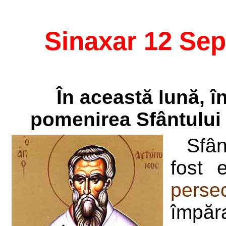
Sinaxar 12 Se
În această lună, 
pomenirea Sfântului
Sfân
fost 
persec
împăr