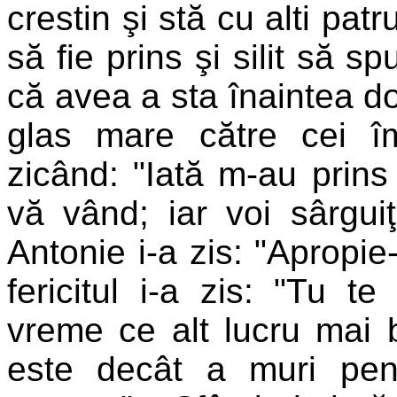
crestin şi stă cu alti pat
să fie prins şi silit să s
că avea a sta înaintea dom
glas mare către cei î
zicând: "Iată m-au prins
vă vând; iar voi sârguiţ
Antonie i-a zis: "Apropie-
fericitul i-a zis: "Tu t
vreme ce alt lucru mai 
este decât a muri pen