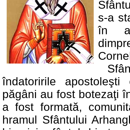
Sfântu
s-a st
în a
dimpr
Cornel
Sfân
îndatoririle apostoleşt
păgâni au fost botezaţi î
a fost formată, comunit
hramul Sfântului Arhang