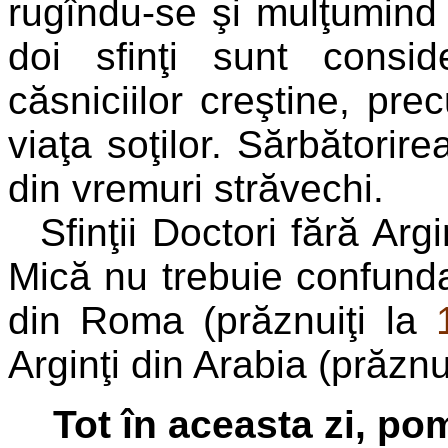
rugîndu-se şi mulţumind
doi sfinţi sunt conside
căsniciilor creştine, pre
viaţa soţilor. Sărbătorir
din vremuri străvechi.
Sfinţii Doctori fără Ar
Mică nu trebuie confunda
din Roma (prăznuiţi la
Arginţi din Arabia (prăznu
Tot în aceasta zi, po