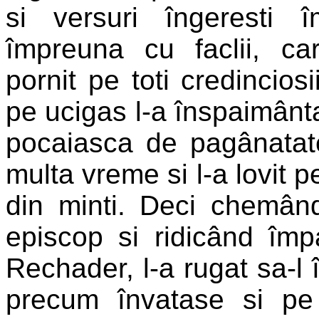
si versuri îngeresti împ
împreuna cu faclii, ca
pornit pe toti credincios
pe ucigas l-a înspaimântat
pocaiasca de pagânatate
multa vreme si l-a lovit p
din minti. Deci chemând
episcop si ridicând împ
Rechader, l-a rugat sa-l
precum învatase si pe