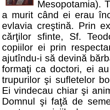
Mesopotamia). Ta
a murit când ei erau în
evlavia creştină. Prin exe
cărţilor sfinte, Sf. Teod
copiilor ei prin respect
ajutîndu-i să devină bărba
formaţi ca doctori, ei au
trupurilor şi sufletelor b
Ei vindecau chiar şi anim
Domnul şi faţă de semen