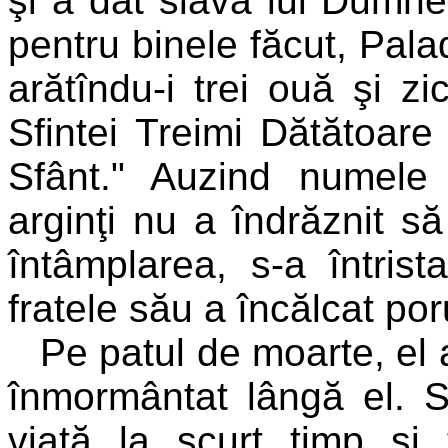
şi a dat slavă lui Dumne
pentru binele făcut, Pala
arătîndu-i trei ouă şi z
Sfintei Treimi Dătătoare 
Sfânt." Auzind numele 
arginţi nu a îndrăznit 
întâmplarea, s-a întris
fratele său a încălcat po
Pe patul de moarte, el a
înmormântat lângă el. S
viaţă la scurt timp şi