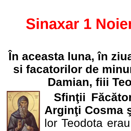
Sinaxar 1 Noie
În aceasta luna, în ziu
si facatorilor de minu
Damian, fiii Teo
Sfinţii Făcăto
Arginţi Cosma 
lor Teodota erau