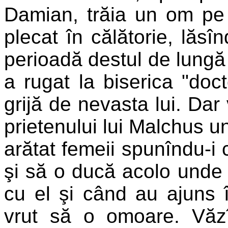
Damian, trăia un om pe 
plecat în călătorie, lăsî
perioadă destul de lungă 
a rugat la biserica "doct
grijă de nevasta lui. Dar
prietenului lui Malchus un
arătat femeii spunîndu-i c
şi să o ducă acolo unde 
cu el şi când au ajuns î
vrut să o omoare. Văzî