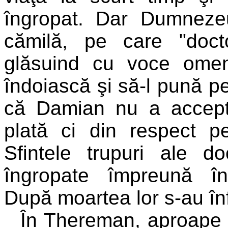
îngropat. Dar Dumneze
cămilă, pe care "doct
glăsuind cu voce ome
îndoiască şi să-l pună 
că Damian nu a accept
plată ci din respect 
Sfintele trupuri ale do
îngropate împreună î
După moartea lor s-au înf
În Thereman, aproape d