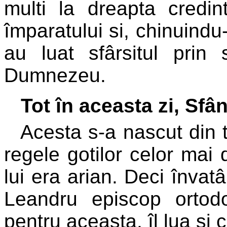
multi la dreapta credin
împaratului si, chinuindu-
au luat sfârsitul prin 
Dumnezeu.
Tot în aceasta zi, Sf
Acesta s-a nascut din 
regele gotilor celor mai 
lui era arian. Deci învat
Leandru episcop ortod
pentru aceasta, îl lua si c