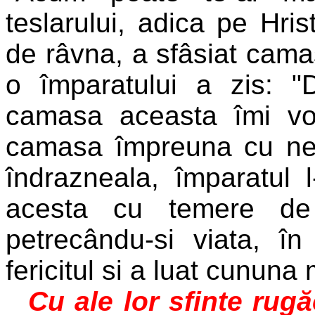
teslarului, adica pe Hris
de râvna, a sfâsiat cam
o împaratului a zis: "
camasa aceasta îmi voi
camasa împreuna cu nec
îndrazneala, împaratul l
acesta cu temere de
petrecându-si viata, î
fericitul si a luat cununa m
Cu ale lor sfinte rug