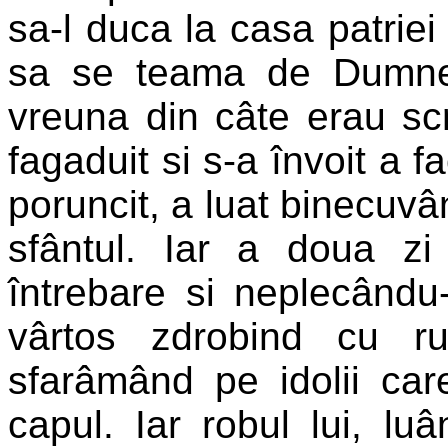
sa-l duca la casa patriei 
sa se teama de Dumne
vreuna din câte erau scri
fagaduit si s-a învoit a f
poruncit, a luat binecuvân
sfântul. Iar a doua zi 
întrebare si neplecându-
vârtos zdrobind cu r
sfarâmând pe idolii care
capul. Iar robul lui, luâ