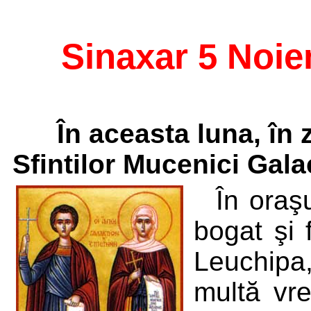
Sinaxar 5 Noie
În aceasta luna, în
Sfintilor Mucenici Gala
În oraş
bogat şi 
Leuchipa,
multă vre