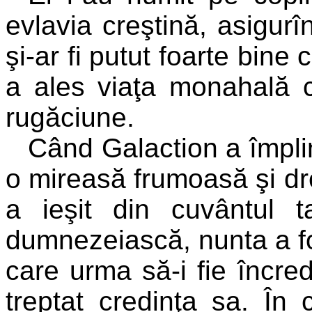
evlavia creştină, asigurî
şi-ar fi putut foarte bine 
a ales viaţa monahală cu
rugăciune.
Când Galaction a împlini
o mireasă frumoasă şi dre
a ieşit din cuvântul t
dumnezeiască, nunta a fo
care urma să-i fie încred
treptat credinţa sa. În