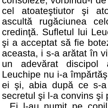
consoleze, vorbindu-i d
cel atoateştiutor şi at
ascultă rugăciunea ce
credinţă. Sufletul lui L
şi a acceptat să fie bot
aceasta, i s-a arătat în v
un adevărat discipol 
Leuchipe nu i-a împărtăş
ei şi, abia după ce s-a 
secretul şi l-a convins şi
Ei l-au numit pe copil