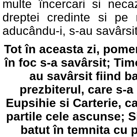
multe încercari si neca
dreptei credinte si pe 
aducându-i, s-au savârsi
Tot în aceasta zi, pome
în foc s-a savârsit; Timo
au savârsit fiind b
prezbiterul, care s-a 
Eupsihie si Carterie, ca
partile cele ascunse; Si
batut în temnita cu p