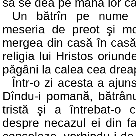
să se dea pe mâna lor ca
Un bătrîn pe nume O
meseria de preot şi m
mergea din casă în casă
religia lui Hristos oriun
păgâni la calea cea drea
Într-o zi acesta a ajun
Dîndu-i pomană, bătrânu
tristă şi a întrebat-o
despre necazul ei din fa