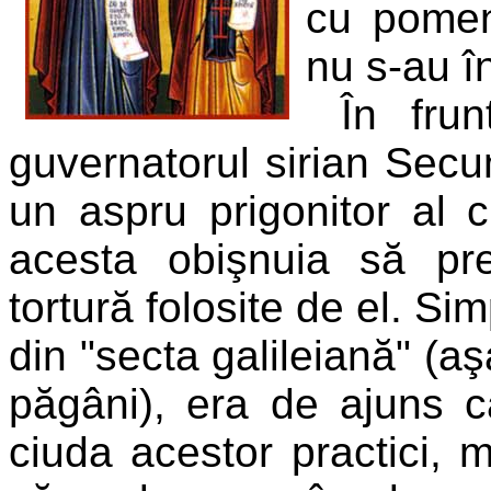
cu pomeni
nu s-au în
În frun
guvernatorul sirian Secu
un aspru prigonitor al cr
acesta obişnuia să pre
tortură folosite de el. Si
din "secta galileiană" (aş
păgâni), era de ajuns ca 
ciuda acestor practici, mu