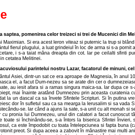
ie
a saptea, pomenirea celor treizeci si trei de Mucenici din Melit
Maximian. Si era acest Ieron viteaz si puternic la trup si blând la su
ntul fierul plugului, a luat grindeiul în loc de arma si s-a pornit
are, i s-a taiat mâna dreapta din cot. Iar pe ceilalti sfinti p
in cetatea Melitinei.
cuviosului parintelui nostru Lazar, facatorul de minuni, cel 
 pamântul Asiei, dintr-un sat ce era aproape de Magnesia, în anu
se nasca el, a facut Dum-nezeu sa se arate din cer o dumnezeias
te, au iesit afara si a ramas singura maica-sa. Iar dupa ce s-a 
 piept, mai înainte aratând Dumnezeu prin aceasta curatenia cuv
at la un dascal ca sa învete Sfintele Scripturi. Si în putina vre
eiesc dor în sufletul sau ca sa mearga la Ierusalim si sa vada 
estecându-se. Iar când a ajuns la sate, s-a unit cu alt monah si
ar cu pronia lui Dumnezeu, unul din calatori a facut cunoscut tâ
 toate si închinându-se, s-a întors la biserica Sfintei Învieri, 
ul, ca este împodobit cu toata întelepciunea si fapta buna (cac
 hirotonit preot. Si dupa aceea a zabovit în mânastire mai multi an