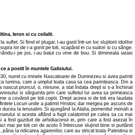
ina, Ieron si cu ceilalti.
flet. Si fiind el plugar, l-au gasit într-un loc slujitorii idolilor
 asupra lor de i-a gonit pe toti, scapând ei cu sudori si cu sânge.
unându-i pe jos, i-au batut cu vine de bou. Si dimineata iarasi
ce a postit în muntele Galisiului.
l 1030, numit cu imnele Nascatoarei de Dumnezeu si avea parinti
ca lumina, care a umplut toata casa sa cea parinteasca. Din a
nascut pruncul, o, minune, a stat îndata drept si s-a închinat
iosului si sârguinta prin care sufletul lui avea sa primeasca
me a covârsit pe toti copiii. Drept aceea si de toti era laudata
Sfintele Locuri unde a patimit Hristos; dar mergea pe ascuns de
 se ducea la Ierusalim. Si ajungând la Atalia, pomenitul monah a
narului si acesta aflând a fugit calatorind pe calea sa ca mai
si a fost gazduit de arhidiaconul ei, prin care a fost asezat în
i mai pe toti cei de acolo îi întrecuse slujind bine si purtând
i, pâna la ridicarea agarenilor, care au stricat toata Palestina si