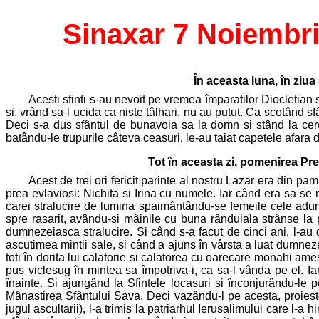
Sinaxar 7 Noiembr
În aceasta luna, în ziua 
Acesti sfinti s-au nevoit pe vremea împaratilor Diocletian si 
si, vrând sa-l ucida ca niste tâlhari, nu au putut. Ca scotând sfâ
Deci s-a dus sfântul de bunavoia sa la domn si stând la cercet
batându-le trupurile câteva ceasuri, le-au taiat capetele afara d
Tot în aceasta zi, pomenirea Prea
Acest de trei ori fericit parinte al nostru Lazar era din
prea evlaviosi: Nichita si Irina cu numele. Iar când era sa 
carei stralucire de lumina spaimântându-se femeile cele aduna
spre rasarit, avându-si mâinile cu buna rânduiala strânse la
dumnezeiasca stralucire. Si când s-a facut de cinci ani, l-au d
ascutimea mintii sale, si când a ajuns în vârsta a luat dumnez
toti în dorita lui calatorie si calatorea cu oarecare monahi am
pus viclesug în mintea sa împotriva-i, ca sa-l vânda pe el. I
înainte. Si ajungând la Sfintele locasuri si înconjurându-le pe
Mânastirea Sfântului Sava. Deci vazându-l pe acesta, proiestos
jugul ascultarii), l-a trimis la patriarhul Ierusalimului care l-a