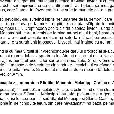
z care a surpat înfrumusetata biserica a Sfintei Învieri si cruce
 ochii sai împreuna si cu ceilalti parinti, au hotarât sa mearg
us, care îi arata lui învederat sa se suie la muntele cel din pr
sti nevoindu-se, suferind ispite nenumarate de la demonii care n
el rugaciunea pe la miezul noptii, i s-a aratat stâlp de foc înt
masii Lui". Drept aceea acolo a zidit biserica învierii, unde a v
Monomahul, care a trimis de la sine atunci multi bani, împreuna 
i a afierosit destule metocuri si sate la mânastirea aceasta,
atul era surghiunit la ostrovul Lisveei, mai înainte cu trei ani, 
d la culmea virtutii si învrednicindu-se darului proorociei si-a cu
ru mai marele folos si sporire a lor. Atunci el a cerut de la Na
 a ajuns numarul ucenicilor sai peste noua sute. Si de vreme ce
ui moaste cele vrednice cinstindu-le ucenicii lui cu cântari de 
ricii Sfânta înviere. Si a lucrat sfântul si dupa moarte tot fel
vecilor. Amin.
aceasta zi, pomenirea Sfintilor Mucenici Melasipp, Casina si 
ostatul), în anii 361, în cetatea Ancira, crestini fiind ei din stra
 iar dupa aceea Sfântului Melasipp i-au taiat picioarele din genun
lian si îsi fericea parintii sai. Sfântul Melasipp si Sfânta Casina,
în neînchipuite feluri, din care nevatamat fiind pazit, pe multi i-a