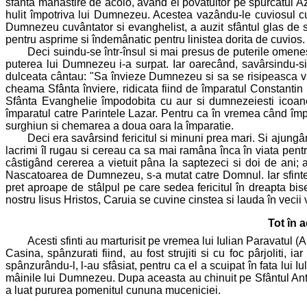
sfânta mânastire de acolo, având ei povatuitor pe spurcatul Azi
hulit împotriva lui Dumnezeu. Acestea vazându-le cuviosul cu
Dumnezeu cuvântator si evanghelist, a auzit sfântul glas de s
pentru asprime si îndemânatic pentru linistea dorita de cuvios.
Deci suindu-se într-însul si mai presus de puterile omene
puterea lui Dumnezeu i-a surpat. Iar oarecând, savârsindu-si 
dulceata cântau: "Sa învieze Dumnezeu si sa se risipeasca vraj
cheama Sfânta înviere, ridicata fiind de împaratul Constantin 
Sfânta Evanghelie împodobita cu aur si dumnezeiesti icoane s
împaratul catre Parintele Lazar. Pentru ca în vremea când împar
surghiun si chemarea a doua oara la împaratie.
Deci era savârsind fericitul si minuni prea mari. Si ajungân
lacrimi îl rugau si cereau ca sa mai ramâna înca în viata pent
câstigând cererea a vietuit pâna la saptezeci si doi de ani;
Nascatoarea de Dumnezeu, s-a mutat catre Domnul. Iar sfintele l
pret aproape de stâlpul pe care sedea fericitul în dreapta bise
nostru Iisus Hristos, Caruia se cuvine cinstea si lauda în vecii 
Tot în 
Acesti sfinti au marturisit pe vremea lui Iulian Paravatul (Ap
Casina, spânzurati fiind, au fost strujiti si cu foc pârjoliti,
spânzurându-l, l-au sfâsiat, pentru ca el a scuipat în fata lui Iu
mâinile lui Dumnezeu. Dupa aceasta au chinuit pe Sfântul Antonie 
a luat pururea pomenitul cununa muceniciei.