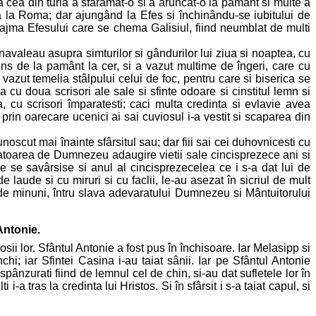
a cea din turla a sfarâmat-o si a aruncat-o la pamânt si multe a
a la Roma; dar ajungând la Efes si închinându-se iubitului de
eajma Efesului care se chema Galisiul, fiind neumblat de multi
avaleau asupra simturilor si gândurilor lui ziua si noaptea, cu
ins de la pamânt la cer, si a vazut multime de îngeri, care cu
azut temelia stâlpului celui de foc, pentru care si biserica se
cu doua scrisori ale sale si sfinte odoare si cinstitul lemn si
 cu scrisori împaratesti; caci multa credinta si evlavie avea
prin oarecare ucenici ai sai cuviosul i-a vestit si scaparea din
noscut mai înainte sfârsitul sau; dar fiii sai cei duhovnicesti cu
scatoarea de Dumnezeu adaugire vietii sale cincisprezece ani si
 se savârsise si anul al cincisprezecelea ce i s-a dat lui de
laude si cu miruri si cu faclii, le-au asezat în sicriul de mult
ul de minuni, întru slava adevaratului Dumnezeu si Mântuitorului
Antonie.
mosii lor. Sfântul Antonie a fost pus în închisoare. Iar Melasipp si
chi; iar Sfintei Casina i-au taiat sânii. Iar pe Sfântul Antonie
 spânzurati fiind de lemnul cel de chin, si-au dat sufletele lor în
 tras la credinta lui Hristos. Si în sfârsit i s-a taiat capul, si