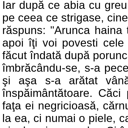
Iar după ce abia cu greu ş
pe ceea ce strigase, cine 
răspuns: "Arunca haina 
apoi îţi voi povesti cel
făcut îndată după poruncă
îmbrăcându-se, s-a pecet
şi aşa s-a arătat vână
înspăimântătoare. Căci p
faţa ei negricioasă, cărn
la ea, ci numai o piele, c