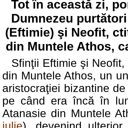
Tot în această zi, p
Dumnezeu purtători 
(Eftimie) şi Neofit, ct
din Muntele Athos, c
Sfinţii Eftimie şi Neofit
din Muntele Athos, un un
aristocraţiei bizantine de
pe când era încă în lum
Atanasie din Muntele At
iulie
), devenind ulterior