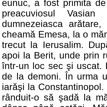
eunuc, a fost primita d
preacuviosul Vasia
dumnezeiasca arătare, 
cheamă Emesa, la o mănă
trecut la Ierusalim. Du
apoi la Berit, unde prin
într-un loc sec şi uscat.
de la demoni. În urma un
iarăşi la Constantinopol.
rânduit-o să şadă la mă