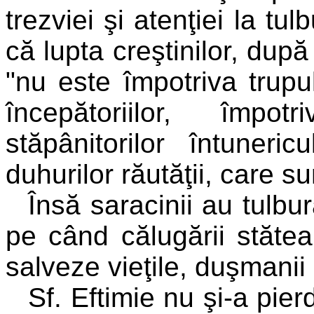
trezviei şi atenţiei la tul
că lupta creştinilor, dup
"nu este împotriva trupul
începătoriilor, împot
stăpânitorilor întuneri
duhurilor răutăţii, care s
Însă saracinii au tulbura
pe când călugării stăte
salveze vieţile, duşmanii
Sf. Eftimie nu şi-a pie