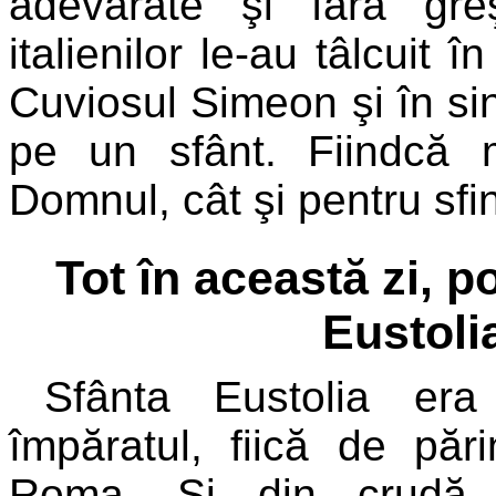
adevărate şi fără gre
italienilor le-au tâlcuit 
Cuviosul Simeon şi în sin
pe un sfânt. Fiindcă m
Domnul, cât şi pentru sfinţ
Tot în această zi, 
Eustoli
Sfânta Eustolia er
împăratul, fiică de pări
Roma. Şi din crudă 