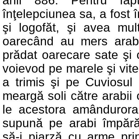
anii 886. Pentru fap
înţelepciunea sa, a fost î
şi logofăt, şi avea mul
oarecând au mers arabi
prădat oarecare sate şi c
voievod pe marele şi vit
a trimis şi pe Cuviosul
meargă soli către arabii
le acestora amânduror
supună pe arabi împărăţ
să-i piarză cu arme pr