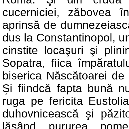
cucerniciei, zăbovea în
aprinsă de dumnezeiasca
dus la Constantinopol, u
cinstite locaşuri şi plini
Sopatra, fiica împăratu
biserica Născătoarei d
Şi fiindcă fapta bună 
ruga pe fericita Eustol
duhovnicească şi păzitoa
lăsând pururea pomen