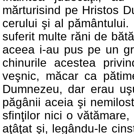
mărturisind pe Hristos 
cerului şi al pământului.
suferit multe răni de bătă
aceea i-au pus pe un grăt
chinurile acestea privin
veşnic, măcar ca pătim
Dumnezeu, dar erau uşu
păgânii aceia şi nemilost
sfinţilor nici o vătămare
aţâţat şi, legându-le cins