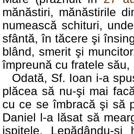
mănăstiri, mănăstirile d
numească schituri, unde 
sfântă, în tăcere şi însin
blând, smerit şi muncitor
împreună cu fratele său, 
Odată, Sf. Ioan i-a spu
plăcea să nu-şi mai fac
cu ce se îmbracă şi să po
Daniel l-a lăsat să mear
ispitele. Lepădându-şi 