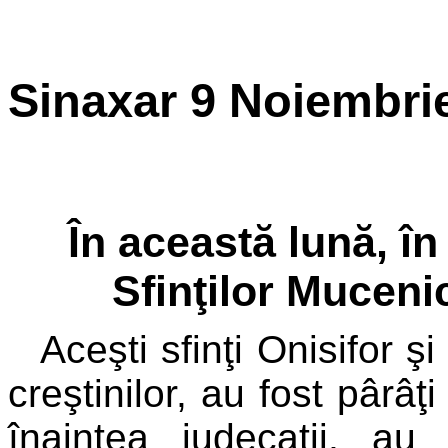
Sinaxar 9 Noiembri
În această lună, î
Sfinţilor Mucenic
Aceşti sfinţi Onisifor ş
creştinilor, au fost pârâţi
înaintea judecaţii, au