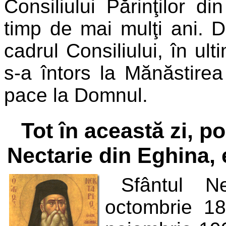
Consiliului Părinţilor d
timp de mai mulţi ani. D
cadrul Consiliului, în ult
s-a întors la Mănăstire
pace la Domnul.
Tot în această zi, p
Nectarie din Eghina, 
Sfântul N
octombrie 184