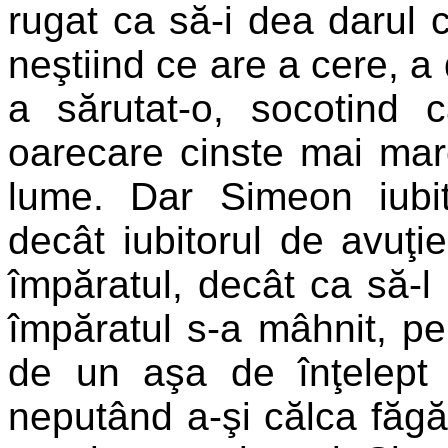
rugat ca să-i dea darul ce
neştiind ce are a cere, a
a sărutat-o, socotind
oarecare cinste mai mare
lume. Dar Simeon iubit
decât iubitorul de avuţie
împăratul, decât ca să-l
împăratul s-a mâhnit, p
de un aşa de înţelept 
neputând a-şi călca făgăd