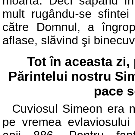
moartă. Deci săpând în
mult rugându-se sfintei
către Domnul, a îngrop
aflase, slăvind şi bine
Tot în aceasta zi
Părintelui nostru Si
pace s
Cuviosul Simeon era nă
pe vremea evlaviosului 