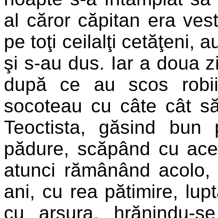
al căror căpitan era vesti
pe toţi ceilalţi cetăţeni,
şi s-au dus. Iar a doua zi
după ce au scos robii
socoteau cu câte cât s
Teoctista, găsind bun 
pădure, scăpând cu acea
atunci rămânând acolo, a
ani, cu rea pătimire, lu
cu arsura, hrănindu-se