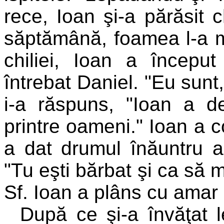
rece, Ioan şi-a părăsit c
săptămână, foamea l-a m
chiliei, Ioan a începu
întrebat Daniel. "Eu sunt,
i-a răspuns, "Ioan a d
printre oameni." Ioan a c
a dat drumul înăuntru a
"Tu eşti bărbat şi ca să 
Sf. Ioan a plâns cu amar ş
După ce şi-a învăţat l