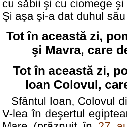
cu săbii şi cu ciomege şi 
Şi aşa şi-a dat duhul să
Tot în această zi, po
şi Mavra, care d
Tot în această zi, 
Ioan Colovul, car
Sfântul Ioan, Colovul di
V-lea în deşertul egipte
Mare (prăznuit în
27 au