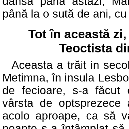
dânsa până astăzi, Măn
până la o sută de ani, c
Tot în această z
Teoctista d
Aceasta a trăit in secol
Metimna, în insula Lesbos
de fecioare, s-a făcut 
vârsta de optsprezece 
acolo aproape, ca să v
noapte s-a întâmplat să vi