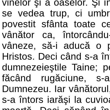
vinelor şi a oaselor. Şi î
se vedea trup, ci umb
povestit sfânta toate 
vânător ca, întorcând
vâneze, să-i aducă o p
Hristos. Deci când s-a în
dumnezeieştile Taine; p
făcând rugăciune, s-a
Dumnezeu. Iar vânătorul
s-a întors iarăşi la cuvi