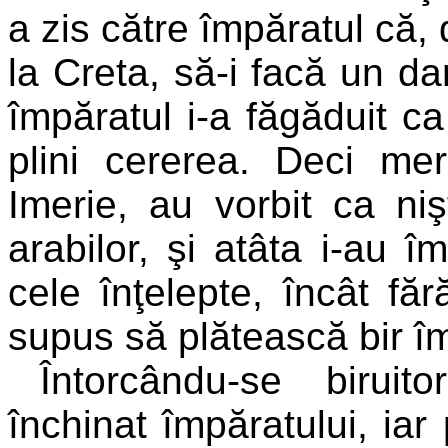
a zis către împăratul că, 
la Creta, să-i facă un dar
împăratul i-a făgăduit ca
plini cererea. Deci m
Imerie, au vorbit ca nişt
arabilor, şi atâta i-au î
cele înţelepte, încât făr
supus să plătească bir îm
Întorcându-se biruit
închinat împăratului, ia