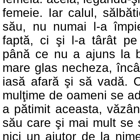
femeie. Iar calul, sălbăt
său, nu numai l-a împie
faptă, ci şi l-a târât 
până ce nu a ajuns la bi
mare glas necheza, încât
iasă afară şi să vadă. C
mulţime de oameni se adu
a pătimit aceasta, văzân
său care şi mai mult se s
nici un ajutor de la ni