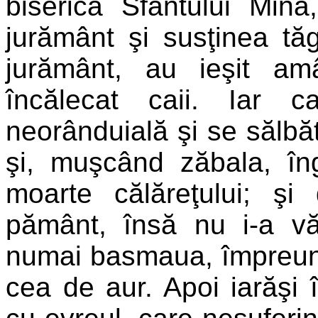
biserica Sfântului Mina
jurământ şi susţinea tă
jurământ, au ieşit am
încălecat caii. Iar c
neorânduială şi se sălbă
şi, muşcând zăbala, în
moarte călăreţului; şi
pământ, însă nu i-a văt
numai basmaua, împreună
cea de aur. Apoi iarăşi