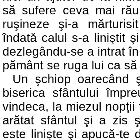
să sufere ceva mai rău
ruşineze şi-a mărturisi
îndată calul s-a liniştit ş
dezlegându-se a intrat în 
pământ se ruga lui ca să 
Un şchiop oarecând ş
biserica sfântului împr
vindeca, la miezul nopţii 
arătat sfântul şi a zis
este linişte şi apucă-te 