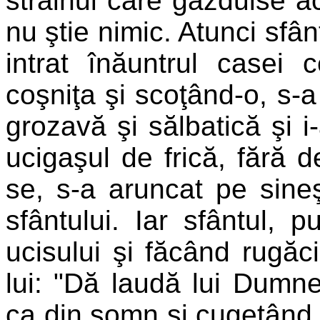
străinul care găzduise a
nu ştie nimic. Atunci sfâ
intrat înăuntrul casei 
coşniţa şi scoţând-o, s-a
grozavă şi sălbatică şi i
ucigaşul de frică, fără d
se, s-a aruncat pe sineş
sfântului. Iar sfântul,
ucisului şi făcând rugăci
lui: "Dă laudă lui Dumne
ca din somn şi cugetând c