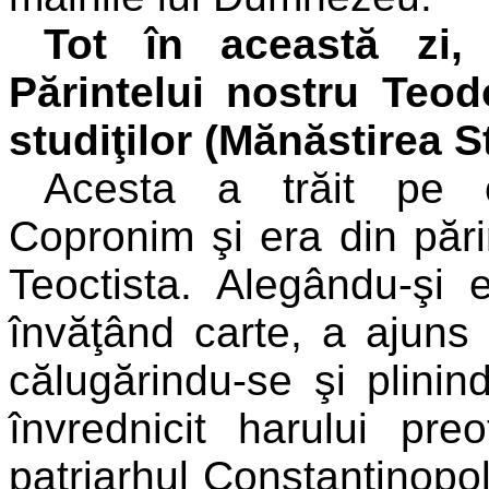
Tot în această zi,
Părintelui nostru Teod
studiţilor (Mănăstirea S
Acesta a trăit pe 
Copronim şi era din pări
Teoctista. Alegându-şi
învăţând carte, a ajuns 
călugărindu-se şi plinin
învrednicit harului pre
patriarhul Constantinopol