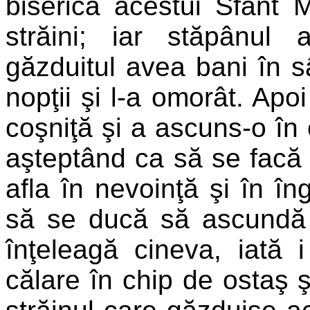
biserica acestui Sfânt 
străini; iar stăpânul
găzduitul avea bani în s
nopţii şi l-a omorât. Apoi
coşniţă şi a ascuns-o în
aşteptând ca să se facă 
afla în nevoinţă şi în în
să se ducă să ascundă p
înţeleagă cineva, iată i
călare în chip de ostaş ş