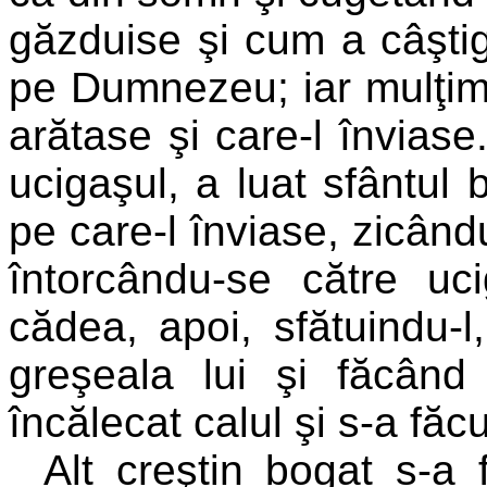
găzduise şi cum a câştig
pe Dumnezeu; iar mulţim
arătase şi care-l înviase
ucigaşul, a luat sfântul b
pe care-l înviase, zicându
întorcându-se către uc
cădea, apoi, sfătuindu-l
greşeala lui şi făcând
încălecat calul şi s-a făc
Alt creştin bogat s-a 