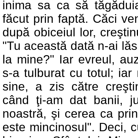
inima sa ca să tăgădui
făcut prin faptă. Căci ve
după obiceiul lor, creştin
"Tu această dată n-ai lăs
la mine?" Iar evreul, au
s-a tulburat cu totul; ia
sine, a zis către creşt
când ţi-am dat banii, j
noastră, şi cerea ca pri
este mincinosul". Deci, 