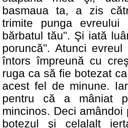
basmaua ta, a zis căt
trimite punga evreulu
bărbatul tău". Şi iată lu
poruncă". Atunci evreul
întors împreună cu creşt
ruga ca să fie botezat ca 
acest fel de minune. Iar
pentru că a mâniat p
mincinos. Deci amândoi 
botezul şi celalalt ier