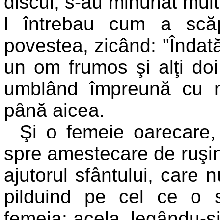
discul, s-au minunat mult
l întrebau cum a scă
povestea, zicând: "Îndat
un om frumos şi alţi do
umblând împreună cu mi
până aicea.
Şi
o femeie oarecare, s
spre amestecare de ruşine
ajutorul sfântului, care 
pilduind pe cel ce o s
femeia: acela, legându-şi 