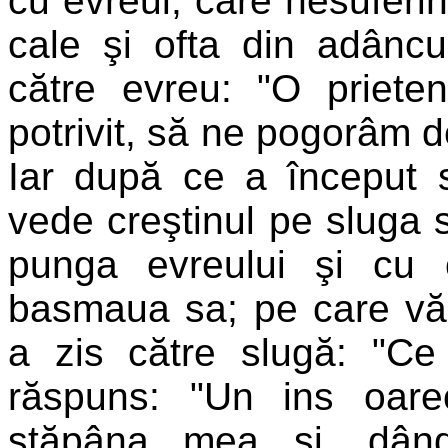
cu evreul, care nesuferin
cale şi ofta din adâncul
către evreu: "O prieten
potrivit, să ne pogorâm 
Iar după ce a început 
vede creştinul pe sluga 
punga evreului şi cu 
basmaua sa; pe care văz
a zis către slugă: "Ce
răspuns: "Un ins oarec
stăpâna mea şi, dând