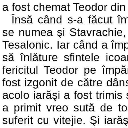
a fost chemat Teodor din
Însă
când s-a făcut împ
se numea şi Stavrachie, i
Tesalonic. Iar când a îm
să înlăture sfintele ic
fericitul Teodor pe împă
fost izgonit de către dân
acolo iarăşi a fost trimis
a primit vreo sută de t
suferit cu vitejie. Şi iar