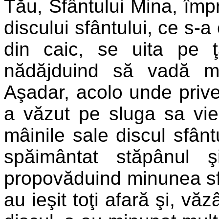
Tău, Sfântului Mina, împr
discului sfântului, ce s-a
din caic, se uita pe ţ
nădăjduind să vadă mor
Aşadar, acolo unde prive
a văzut pe sluga sa vie
mâinile sale discul sfânt
spăimântat stăpânul 
propovăduind minunea sfân
au ieşit toţi afară şi, vă