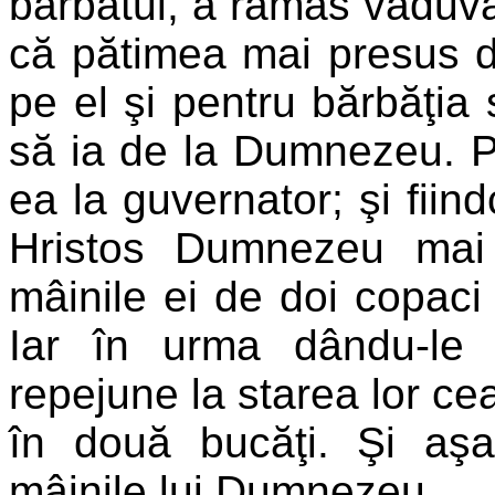
bărbatul, a rămas văduvă
că pătimea mai presus de
pe el şi pentru bărbăţia
să ia de la Dumnezeu. P
ea la guvernator; şi fiind
Hristos Dumnezeu mai 
mâinile ei de doi copaci 
Iar în urma dându-le 
repejune la starea lor cea
în două bucăţi. Şi aşa 
mâinile lui Dumnezeu.