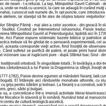
rec de neam - l-a refuzat. La Iaşi, Mitropolitul Gavril Calimah - 
, unde se mută cu ucenicii, la care se adaugă în curând mulţi al
ahal, cunoscut sub numele de, în opt puncte, care introducea râ
ateliere, iar stareţul să fie ales de obştea tuturor vieţuitorilor 
lor Sfinţilor Părinţi - mai ales a celor ascetice - din greacă în
Studitul. Cinstind pe întemeietorul isihasmului, Paisie tradu
erea Mitropolitului Gavriil al Petersburgului, tipărită aici în 173
e. Aici Paisie expune sistematic bazele biblice şi patristice ale
ctica trebuie să fie ghidat de o persoană experimentată, cel avâ
ri, aceasta corespunde vieţii active, fiind însoţită de observarea
. Când sufletul se purifică de patimi, el poate primi harul divin
nii vizionare sau al rugăciunii pure - după Sfântul Isac Sirul - 
 tradiţională ortodoxă: în singurătate totală ; în tovărăşia a doi-
atea cărturărească a lui Paisie la Dragomirna ia sfârşit. Însoţ
(1777-1782), Paisie devine egumen al mănăstirii Neamţ. Iată cu
bogată. El întăreşte aici rânduielile monahale athonite, cu sluj
cu grija pentru bătrâni şi bolnavi. La Neamţ s-a construit, sub în
ni, greci, sârbi şi bulgari.
 sa, a concretizat-o într-o imensă activitate literar-bisericească
rilor filocalice în slavonă şi în română. Numărul total al manuscris
t centru de cultură teologică-ascetică.
ntru muzica liturgică, organizând aici o scoală bisericească de