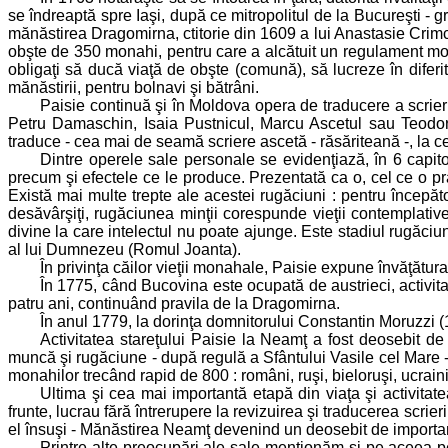
se îndreaptă spre Iaşi, după ce mitropolitul de la Bucureşti - g
mănăstirea Dragomirna, ctitorie din 1609 a lui Anastasie Crimca
obşte de 350 monahi, pentru care a alcătuit un regulament mon
obligaţi să ducă viaţă de obşte (comună), să lucreze în diferite 
mănăstirii, pentru bolnavi şi bătrâni.
Paisie continuă şi în Moldova opera de traducere a scrieri
Petru Damaschin, Isaia Pustnicul, Marcu Ascetul sau Teodor 
traduce - cea mai de seamă scriere ascetă - răsăriteană -, la cer
Dintre operele sale personale se evidenţiază, în 6 capitol
precum şi efectele ce le produce. Prezentată ca o, cel ce o pra
Există mai multe trepte ale acestei rugăciuni : pentru începăto
desăvârşiţi, rugăciunea minţii corespunde vieţii contemplative
divine la care intelectul nu poate ajunge. Este stadiul rugăciu
al lui Dumnezeu (Romul Joanta).
În privinţa căilor vieţii monahale, Paisie expune învăţătura
În 1775, când Bucovina este ocupată de austrieci, activit
patru ani, continuând pravila de la Dragomirna.
În anul 1779, la dorinţa domnitorului Constantin Moruzzi 
Activitatea stareţului Paisie la Neamţ a fost deosebit de 
muncă şi rugăciune - după regulă a Sfântului Vasile cel Mare - 
monahilor trecând rapid de 800 : români, ruşi, bieloruşi, ucrainie
Ultima şi cea mai importantă etapă din viaţa şi activitatea
frunte, lucrau fără întrerupere la revizuirea şi traducerea scrie
el însuşi - Mănăstirea Neamţ devenind un deosebit de importan
Printre alte preocupări ale sale menţionăm şi pe aceea pe