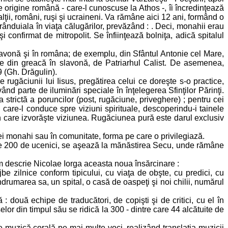
de origine română - care-l cunoscuse la Athos -, îi încredinţează
ţii, români, ruşi şi ucraineni. Va rămâne aici 12 ani, formând o
nduiala în viaţa călugărilor, prevăzând : . Deci, monahii erau
şi confirmat de mitropolit. Se înfiinţează bolniţa, adică spitalul
 slavonă şi în româna; de exemplu, din Sfântul Antonie cel Mare,
ce din greacă în slavonă, de Patriarhul Calist. De asemenea,
9 (Gh. Drăgulin).
 rugăciunii lui Iisus, pregătirea celui ce doreşte s-o practice,
nd parte de iluminări speciale în înţelegerea Sfinţilor Părinţi.
 strictă a poruncilor (post, rugăciune, priveghere) ; pentru cei
 care-l conduce spre viziuni spirituale, descoperindu-i tainele
din care izvorăşte viziunea. Rugăciunea pură este darul exclusiv
trei monahi sau în comunitate, forma pe care o privilegiază.
it de 200 de ucenici, se aşează la mănăstirea Secu, unde rămâne
m descrie Nicolae Iorga aceasta noua însărcinare :
be zilnice conform tipicului, cu viaţa de obşte, cu predici, cu
drumarea sa, un spital, o casă de oaspeţi şi noi chilii, numărul
 : două echipe de traducători, de copişti şi de critici, cu el în
elor din timpul său se ridică la 300 - dintre care 44 alcătuite de
 muzică corală pe mai multe voci, realizând translaţia muzicii