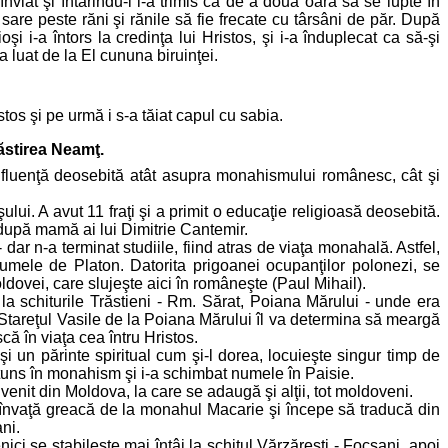
nviat şi întărindu-l i-a trimis ca de a doua oară să se lupte în
i sare peste răni şi rănile să fie frecate cu târsâni de păr. După
i i-a întors la credinţa lui Hristos, şi i-a înduplecat ca să-şi
a luat de la El cununa biruinţei.
os şi pe urmă i s-a tăiat capul cu sabia.
ăstirea Neamţ.
influenţă deosebită atât asupra monahismului românesc, cât şi
lui. A avut 11 fraţi şi a primit o educaţie religioasă deosebită.
i după mamă ai lui Dimitrie Cantemir.
ar n-a terminat studiile, fiind atras de viaţa monahală. Astfel,
umele de Platon. Datorita prigoanei ocupanţilor polonezi, se
oldovei, care slujeşte aici în româneşte (Paul Mihail).
la schiturile Trăstieni - Rm. Sărat, Poiana Mărului - unde era
Stareţul Vasile de la Poiana Mărului îl va determina să meargă
ă în viaţa cea întru Hristos.
 un părinte spiritual cum şi-l dorea, locuieşte singur timp de
-a tuns în monahism şi i-a schimbat numele în Paisie.
enit din Moldova, la care se adaugă şi alţii, tot moldoveni.
i învaţă greacă de la monahul Macarie şi începe să traducă din
ni.
nici se stabileşte mai întâi la schitul Vărzăreşti - Focşani, apoi