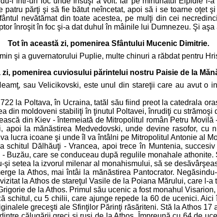
i într-un loc unde Însuşi a voit. Iar pe minunatul Elpidie l-a î
e patru părţi şi să fie bătut neîncetat, apoi să i se toarne oţet ş
ântul nevătămat din toate acestea, pe mulţi din cei necredincioş
ptor înroşit în foc şi-a dat duhul în mâinile lui Dumnezeu. Şi aşa 
Tot în această zi, pomenirea Sfântului Mucenic Dimitrie.
n şi a guvernatorului Puplie, multe chinuri a răbdat pentru Hrist
ă zi, pomenirea cuviosului părintelui nostru Paisie de la Măn
eamţ, sau Velicikovski, este unul din stareţii care au avut o 
2 la Poltava, în Ucraina, tatăl său fiind preot la catedrala oraşu
a din moldoveni stabiliţi în ţinutul Poltavei, înrudiţi cu strămoş
scă din Kiev - întemeiată de Mitropolitul român Petru Movilă - d
ki, apoi la mănăstirea Medvedovski, unde devine rasofor, cu n
va lucra icoane şi unde îl va întâlni pe Mitropolitul Antonie al M
a schitul Dălhăuţi - Vrancea, apoi trece în Muntenia, succesiv 
nu - Buzău, care se conduceau după regulile monahale athonite. 
-şi setea la izvorul milenar al monahismului, să se desăvârşeasc
rge la Athos, mai întâi la mănăstirea Pantocrator. Negăsindu-şi
e vizitat la Athos de stareţul Vasile de la Poiana Mărului, care l
rigorie de la Athos. Primul său ucenic a fost monahul Visarion, v
 schitul, cu 5 chilii, care ajunge repede la 60 de ucenici. Aic
nalele greceşti ale Sfinţilor Părinţi răsăriteni. Stă la Athos 17 a
i dintre călugării greci şi ruşi de la Athos. Împreună cu 64 de uce