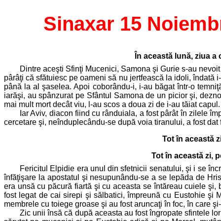
Sinaxar 15 Noiemb
În această lună, ziua a
Dintre aceşti Sfinţi Mucenici, Samona şi Gurie s-au nevoit
pârâţi că sfătuiesc pe oameni să nu jertfească la idoli, îndată i
până la al şaselea. Apoi coborându-i, i-au băgat într-o temniţă
iarăşi, au spânzurat pe Sfântul Samona de un picior şi, deznod
mai mult mort decât viu, l-au scos a doua zi de i-au tăiat capul.
Iar Aviv, diacon fiind cu rânduiala, a fost pârât în zilele 
cercetare şi, neînduplecându-se după voia tiranului, a fost dat 
Tot în această 
Tot în această zi, 
Fericitul Elpidie era unul din sfetnicii senatului, şi i se în
înfăţişare la apostatul şi nesupunându-se a se lepăda de Hris
era unsă cu păcură fiartă şi cu aceasta se întăreau cuiele şi, 
fost legat de cai sirepi şi sălbatici, împreună cu Eustohie şi
membrele cu toiege groase şi au fost aruncaţi în foc, în care şi
Zic unii însă că după aceasta au fost îngropate sfintele lor