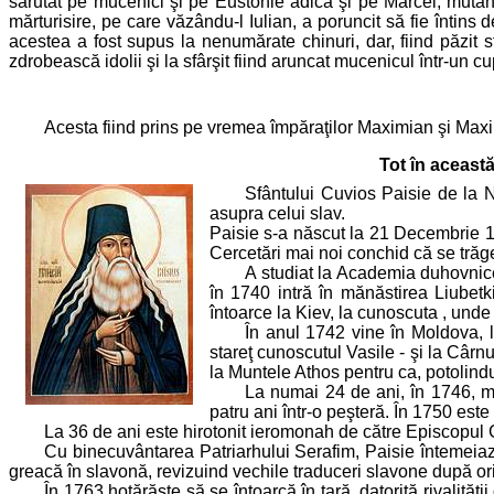
sărutat pe mucenici şi pe Eustohie adică şi pe Marcel, mutându-
mărturisire, pe care văzându-l Iulian, a poruncit să fie întins d
acestea a fost supus la nenumărate chinuri, dar, fiind păzit sf
zdrobească idolii şi la sfârşit fiind aruncat mucenicul într-un cu
Acesta fiind prins pe vremea împăraţilor Maximian şi Maximi
Tot în aceast
Sfântului Cuvios Paisie de la N
asupra celui slav.
Paisie s-a născut la 21 Decembrie 172
Cercetări mai noi conchid că se trăge
A studiat la Academia duhovnicea
în 1740 intră în mănăstirea Liubet
întoarce la Kiev, la cunoscuta , unde 
În anul 1742 vine în Moldova, l
stareţ cunoscutul Vasile - şi la Câr
la Muntele Athos pentru ca, potolindu
La numai 24 de ani, în 1746, me
patru ani într-o peşteră. În 1750 est
La 36 de ani este hirotonit ieromonah de către Episcopul G
Cu binecuvântarea Patriarhului Serafim, Paisie întemeiază
greacă în slavonă, revizuind vechile traduceri slavone după origi
În 1763 hotărăşte să se întoarcă în ţară, datorită rivalităţi