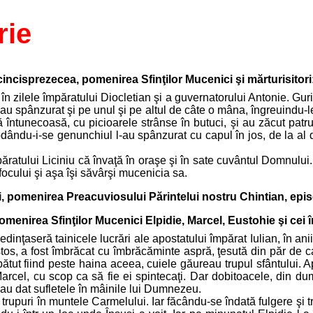
rie
 cincisprezecea, pomenirea Sfinţilor Mucenici şi mărturisitori
 în zilele împăratului Diocletian şi a guvernatorului Antonie. Gu
-au spânzurat şi pe unul şi pe altul de câte o mâna, îngreuindu-le 
 întunecoasă, cu picioarele strânse în butuci, şi au zăcut patru 
ându-i-se genunchiul l-au spânzurat cu capul în jos, de la al do
împăratului Liciniu că învaţă în oraşe şi în sate cuvântul Domnulu
focului şi aşa îşi săvârşi mucenicia sa.
zi, pomenirea Preacuviosului Părintelui nostru Chintian, epis
pomenirea Sfinţilor Mucenici Elpidie, Marcel, Eustohie şi cei
credinţaseră tainicele lucrări ale apostatului împărat Iulian, în anii
tos, a fost îmbrăcat cu îmbrăcăminte aspră, ţesută din păr de ca
bătut fiind peste haina aceea, cuiele găureau trupul sfântului. A
 Marcel, cu scop ca să fie ei spintecaţi. Dar dobitoacele, din 
-au dat sufletele în mâinile lui Dumnezeu.
 trupuri în muntele Carmelului. Iar făcându-se îndată fulgere şi t