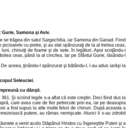
: Gurie, Samona şi Aviv.
rie se trăgea din satul Sargochitia, iar Samona din Ganad. Fiind
picioarele cu pietre, şi au stat spânzuraţi de la al treilea ceas,
luni, chinuiţi de foame şi de sete, în legături. Apoi scoţându-i
ilea ceas, până la al cincilea. Iar pe Sfântul Gurie, lăsându-l
i. De aceea, ţinându-l spânzurat şi bătându-l, l-au adus iarăşi la
copul Seleuciei.
 împreună cu dânşii.
 361. Şi scriind legile s-a aflat că este creştin. Deci fiind dus la
pră, care avea cuie de fier petrecute prin ea, iar pe deasupra
poi a fost supus la alte multe feluri de chinuri. După aceasta a
dumnezeiască putere, au rămas nemişcate. Atunci li s-au zdrobit
răsnete a venit acolo Stăpânul Hristos cu îngereştile Puteri şi a