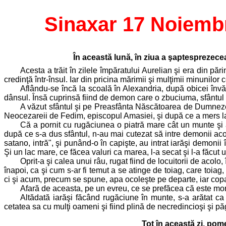
Sinaxar 17 Noiemb
În această lună, în ziua a şaptesprezecea
Acesta a trăit în zilele împăratului Aurelian şi era din pă
credinţă într-însul. Iar din pricina mărimii şi mulţimii minunilo
Aflându-se încă la scoală în Alexandria, după obicei învăţ
dânsul. Însă cuprinsă fiind de demon care o zbuciuma, sfântul
A văzut sfântul şi pe Preasfânta Născătoarea de Dumnezeu
Neocezareii de Fedim, episcopul Amasiei, şi după ce a mers la b
Că a pornit cu rugăciunea o piatră mare cât un munte şi a 
după ce s-a dus sfântul, n-au mai cutezat să intre demonii acolo
satano, intră", şi punând-o în capişte, au intrat iarăşi demoni
Şi un lac mare, ce făcea valuri ca marea, l-a secat şi l-a făcut u
Oprit-a şi calea unui râu, rugat fiind de locuitorii de ac
înapoi, ca şi cum s-ar fi temut a se atinge de toiag, care toiag,
ci şi acum, precum se spune, apa ocoleşte pe departe, iar copa
Afară de aceasta, pe un evreu, ce se prefăcea că este mort
Altădată iarăşi făcând rugăciune în munte, s-a arătat ca
cetatea sa cu mulţi oameni şi fiind plină de necredincioşi şi păg
Tot în această zi, pom