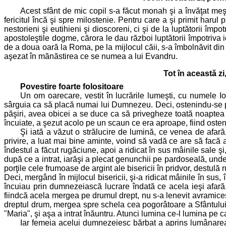
Acest sfânt de mic copil s-a făcut monah şi a învăţat meşteş
fericitul încă şi spre milostenie. Pentru care a şi primit harul 
nestorieni şi eutihieni şi dioscoreni, ci şi de la luptătorii îm
apostoleştile dogme, cărora le dau război luptătorii împotriva 
de a doua oară la Roma, pe la mijlocul căii, s-a îmbolnăvit din tu
aşezat în mănăstirea ce se numea a lui Evandru.
Tot în această z
Povestire foarte folositoare
Un om oarecare, vestit în lucrările lumeşti, cu numele I
sârguia ca să placă numai lui Dumnezeu. Deci, ostenindu-se puru
păşiri, avea obicei a se duce ca să privegheze toată noaptea l
încuiate, a şezut acolo pe un scaun ce era aproape, fiind ostenit
Şi iată a văzut o strălucire de lumină, ce venea de afar
privire, a luat mai bine aminte, voind să vadă ce are să facă ac
îndestul a făcut rugăciune, apoi a ridicat în sus mâinile sale ş
după ce a intrat, iarăşi a plecat genunchii pe pardoseală, und
porţile cele frumoase de argint ale bisericii în pridvor, destulă 
Deci, mergând în mijlocul bisericii, şi-a ridicat mâinile în sus,
încuiau prin dumnezeiască lucrare îndată ce acela ieşi afară
fiindcă acela mergea pe drumul drept, nu s-a lenevit avramice
dreptul drum, mergea spre schela cea pogorâtoare a Sfântului 
"Maria", şi aşa a intrat înăuntru. Atunci lumina ce-l lumina pe c
Iar femeia acelui dumnezeiesc bărbat a aprins lumânarea di