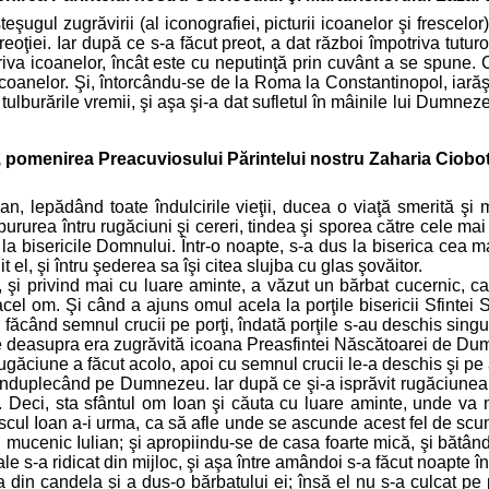
ugul zugrăvirii (al iconografiei, picturii icoanelor şi frescelor)
preoţiei. Iar după ce s-a făcut preot, a dat război împotriva tutur
potriva icoanelor, încât este cu neputinţă prin cuvânt a se spune. 
icoanelor. Şi, întorcându-se de la Roma la Constantinopol, iarăş
lburările vremii, şi aşa şi-a dat sufletul în mâinile lui Dumnezeu. 
i, pomenirea Preacuviosului Părintelui nostru Zaharia Ciobotar
oan, lepădând toate îndulcirile vieţii, ducea o viaţă smerită ş
rea întru rugăciuni şi cereri, tindea şi sporea către cele mai în
a bisericile Domnului. Într-o noapte, s-a dus la biserica cea mar
 el, şi întru şederea sa îşi citea slujba cu glas şovăitor.
ă, şi privind mai cu luare aminte, a văzut un bărbat cucernic
el om. Şi când a ajuns omul acela la porţile bisericii Sfintei So
i, făcând semnul crucii pe porţi, îndată porţile s-au deschis singu
e deasupra era zugrăvită icoana Preasfintei Născătoarei de Dumn
rugăciune a făcut acolo, apoi cu semnul crucii le-a deschis şi pe ac
 înduplecând pe Dumnezeu. Iar după ce şi-a isprăvit rugăciunea, s-
. Deci, sta sfântul om Ioan şi căuta cu luare aminte, unde va
scul Ioan a-i urma, ca să afle unde se ascunde acest fel de sc
mucenic Iulian; şi apropiindu-se de casa foarte mică, şi bătând 
ale s-a ridicat din mijloc, şi aşa între amândoi s-a făcut noapte î
n candela şi a dus-o bărbatului ei; însă el nu s-a culcat pe pat