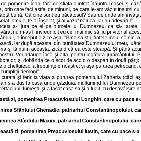
l de pomenire Ioan, fără de sfială a intrat înăuntrul casei, şi căzâ
e, prin care faci astfel de minuni, pe care le-am văzut însumi cu o
aptă bună. Că cine sunt eu păcătosul? Sau de unde am învăţat vr
lat, omule, te-ai înşelat, şi ai văzut nălucă, iar nu adevărul".
 înceta a-l jura pe el pe numele lui Dumnezeu, ca să-i arate
rat nu m-aş fi învrednicit eu cel mai mic să fiu privitor al acestu
ânului, a început a zice aşa: "Bine să ştii, fratele meu, că nic
pească. Iar după aceasta, din bunătatea Dumnezeului meu, luând 
ioria şi tăinuim aceasta, zicând că ea este stearpă. Şi până ac
ui nostru. Voi adăuga încă şi alta, pentru legătura jurământului.
botelor; şi dobânda ce o scot de acolo o despart în două părţi: 
parte o cheltuiesc la trebuinţele noastre; şi aşa pururea petrecând
 cumpliţii demoni".
urata şi fericita viaţa a pururea pomenitului Zaharia (căci a
 Ioan s-a dus la casa unde găzduia, mulţumind lui Dumnezeu pentr
rtăciunii lumeşti, şi-a lăsat casa sa şi a fugit, cu desăvârşire 
eastă zi, pomenirea Preacuviosului Longhin, care cu pace s-a
enirea Sfântului Ghenadie, patriarhul Constantinopolului, car
menirea Sfântului Maxim, patriarhul Constantinopolului, care
ceastă zi, pomenirea Preacuviosului Iustin, care cu pace s-a 