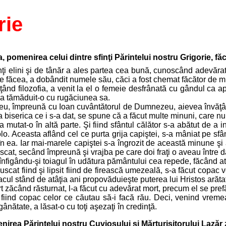
rie
, pomenirea celui dintre sfinţi Părintelui nostru Grigorie, f
rinţi elini şi de tânăr a ales partea cea bună, cunoscând adevăra
r ce făcea, a dobândit numele său, căci a fost chemat făcător de m
ând filozofia, a venit la el o femeie desfrânată cu gândul ca ap
 a tămăduit-o cu rugăciunea sa.
, împreună cu Ioan cuvântătorul de Dumnezeu, aievea învăţându-
iserica ce i s-a dat, se spune că a făcut multe minuni, care nu 
mutat-o în altă parte. Şi fiind sfântul călător s-a abătut de a i
. Aceasta aflând cel ce purta grija capiştei, s-a mâniat pe sfântu
i în ea. Iar mai-marele capiştei s-a îngrozit de această minune şi
scat, secând împreună şi vrajba pe care doi fraţi o aveau între dân
olo, înfigându-şi toiagul în udătura pământului cea repede, făcân
 uscat fiind şi lipsit fiind de firească umezeală, s-a făcut copac
cul stând de atâţia ani propovăduieşte puterea lui Hristos arăta
 zăcând răsturnat, l-a făcut cu adevărat mort, precum el se pref
 fiind copac celor ce căutau să-i facă rău. Deci, venind vrem
ânătate, a lăsat-o cu toţi aşezaţi în credinţă.
enirea Părintelui nostru Cuviosului şi Mărturisitorului Lazăr 