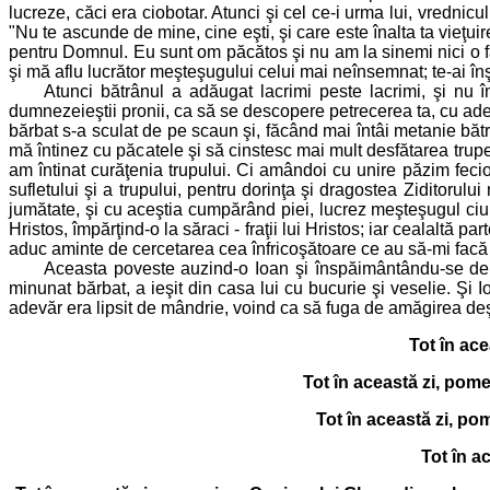
lucreze, căci era ciobotar. Atunci şi cel ce-i urma lui, vrednicu
"Nu te ascunde de mine, cine eşti, şi care este înalta ta vieţuir
pentru Domnul. Eu sunt om păcătos şi nu am la sinemi nici o f
şi mă aflu lucrător meşteşugului celui mai neînsemnat; te-ai înşe
Atunci bătrânul a adăugat lacrimi peste lacrimi, şi nu
dumnezeieştii pronii, ca să se descopere petrecerea ta, cu adevă
bărbat s-a sculat de pe scaun şi, făcând mai întâi metanie bătr
mă întinez cu păcatele şi să cinstesc mai mult desfătarea tru
am întinat curăţenia trupului. Ci amândoi cu unire păzim fec
sufletului şi a trupului, pentru dorinţa şi dragostea Ziditorul
jumătate, şi cu aceştia cumpărând piei, lucrez meşteşugul ciu
Hristos, împărţind-o la săraci - fraţii lui Hristos; iar cealaltă 
aduc aminte de cercetarea cea înfricoşătoare ce au să-mi facă
Aceasta poveste auzind-o Ioan şi înspăimântându-se de c
minunat bărbat, a ieşit din casa lui cu bucurie şi veselie. Şi
adevăr era lipsit de mândrie, voind ca să fuga de amăgirea deşe
Tot în ac
Tot în această zi, pom
Tot în această zi, po
Tot în a