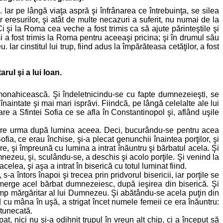
. Iar pe lângă viaţa aspră şi înfrânarea ce întrebuinţa, se silea
or eresurilor, şi atât de multe necazuri a suferit, nu numai de la
Ci şi la Roma cea veche a fost trimis ca să ajute părinteştile şi
i a fost trimis la Roma pentru aceeaşi pricina; şi în drumul său
Iar cinstitul lui trup, fiind adus la împărăteasa cetăţilor, a fost
ul şi a lui Ioan.
i monahicească. Şi îndeletnicindu-se cu fapte dumnezeieşti, se
aintate şi mai mari isprăvi. Fiindcă, pe lângă celelalte ale lui
e a Sfintei Sofia ce se afla în Constantinopol şi, aflând uşile
, care urma după lumina aceea. Deci, bucurându-se pentru acea
fia, ce erau închise, şi-a plecat genunchii înaintea porţilor, şi
re, şi împreună cu lumina a intrat înăuntru şi bărbatul acela. Şi
ezeu, şi, sculându-se, a deschis şi acolo porţile. Şi venind la
elea, şi aşa a intrat în biserică cu totul luminat fiind.
a întors înapoi şi trecea prin pridvorul bisericii, iar porţile se
 merge acel bărbat dumnezeiesc, după ieşirea din biserică. Şi
ump mărgăritar al lui Dumnezeu. Şi abătându-se acela puţin din
cu mâna în uşă, a strigat încet numele femeii ce era înăuntru:
ntunecată.
, nici nu şi-a odihnit trupul în vreun alt chip, ci a început să