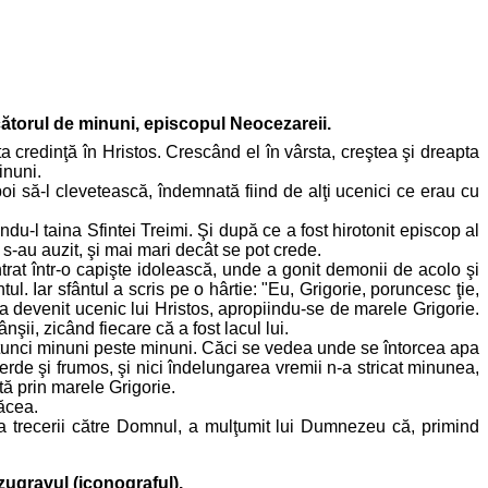
ăcătorul de minuni, episcopul Neocezareii.
ta credinţă în Hristos. Crescând el în vârsta, creştea şi dreapta
inuni.
oi să-l clevetească, îndemnată fiind de alţi ucenici ce erau cu
l taina Sfintei Treimi. Şi după ce a fost hirotonit episcop al
s-au auzit, şi mai mari decât se pot crede.
ntrat într-o capişte idolească, unde a gonit demonii de acolo şi
l. Iar sfântul a scris pe o hârtie: "Eu, Grigorie, poruncesc ţie,
 a devenit ucenic lui Hristos, apropiindu-se de marele Grigorie.
şii, zicând fiecare că a fost lacul lui.
d atunci minuni peste minuni. Căci se vedea unde se întorcea apa
 verde şi frumos, şi nici îndelungarea vremii n-a stricat minunea,
tă prin marele Grigorie.
ăcea.
ea trecerii către Domnul, a mulţumit lui Dumnezeu că, primind
zugravul (iconograful).