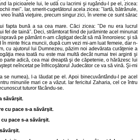
nd la picioarele lui, le udă cu lacrimi şi rugându-l pe el, zicea:
chii mei". Iar, smerit-cugetătorul acela zicea: "Iartă, bătrânule,
eo înaltă vieţuire, precum singur zici, în vreme ce sunt sărac
 lui fapta bună a sa cea mare. Căci zicea: "De nu era lucrul
i fel de taină". Deci, strâmtorat fiind de jurăminte acel minunat
i o ispravă pe pământ n-am câştigat decât să mă înnoroiesc şi să
în minte frica muncii, după cum vezi mi-am luat femeie, dar n-
um, cu ajutorul lui Dumnezeu, păzim noi adevărata curăţenie a
 Bogăţia mea toată nu este mai multă decât numai trei arginti şi
o parte adică, cea mai dreaptă şi de căpetenie, o hărăzesc lui
, aştept neîncetat pe înfricoşătorul Judecător ce va să vină. Şi-mi
şa se numea), l-a lăudat pe el. Apoi binecuvântându-l pe acel
u minunile mari ce a văzut. Iar fericitul Zaharia, cel ce întru
necunoscut tuturor făcându-se.
 săvârşit.
e cu pace s-a săvârşit.
 cu pace s-a săvârşit.
săvârşit.