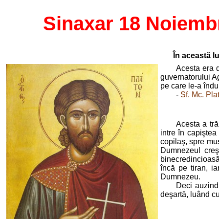
Sinaxar 18 Noiemb
În această l
Acesta era d
guvernatorului Agr
pe care le-a îndur
-
Sf. Mc. Pla
Acesta a tră
intre în capiştea
copilaş, spre mus
Dumnezeul creşti
binecredincioasă 
încă pe tiran, ia
Dumnezeu.
Deci auzind 
deşartă, luând c