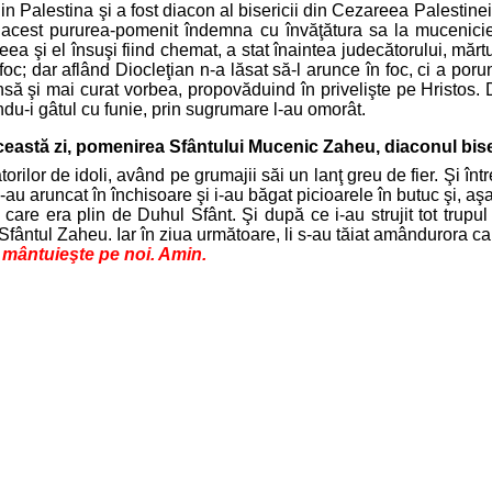
n Palestina şi a fost diacon al bisericii din Cezareea Palestinei.
 acest pururea-pomenit îndemna cu învăţătura sa la mucenicie
eea şi el însuşi fiind chemat, a stat înaintea judecătorului, mă
 foc; dar aflând Diocleţian n-a lăsat să-l arunce în foc, ci a porun
nsă şi mai curat vorbea, propovăduind în privelişte pe Hristos. 
ndu-i gâtul cu funie, prin sugrumare l-au omorât.
ceastă zi, pomenirea Sfântului Mucenic Zaheu, diaconul biseric
orilor de idoli, având pe grumajii săi un lanţ greu de fier. Şi într
u aruncat în închisoare şi i-au băgat picioarele în butuc şi, aşa fi
care era plin de Duhul Sfânt. Şi după ce i-au strujit tot trupul
ntul Zaheu. Iar în ziua următoare, li s-au tăiat amândurora capet
e mântuieşte pe noi. Amin.