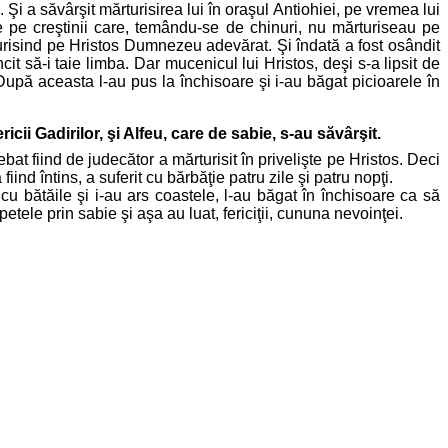
 Şi a săvârşit mărturisirea lui în oraşul Antiohiei, pe vremea lui
 pe creştinii care, temându-se de chinuri, nu mărturiseau pe
rturisind pe Hristos Dumnezeu adevărat. Şi îndată a fost osândit
cit să-i taie limba. Dar mucenicul lui Hristos, deşi s-a lipsit de
După aceasta l-au pus la închisoare şi i-au băgat picioarele în
ii Gadirilor, şi Alfeu, care de sabie, s-au săvârşit.
ebat fiind de judecător a mărturisit în privelişte pe Hristos. Deci
ind întins, a suferit cu bărbăţie patru zile şi patru nopţi.
 cu bătăile şi i-au ars coastele, l-au băgat în închisoare ca să
ele prin sabie şi aşa au luat, fericiţii, cununa nevoinţei.