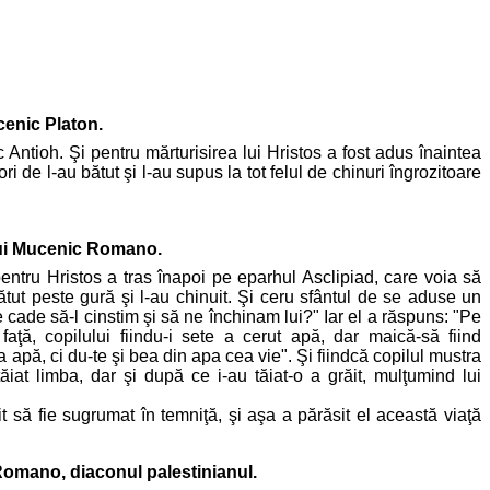
cenic Platon.
c Antioh. Şi pentru mărturisirea lui Hristos a fost adus înaintea
ri de l-au bătut şi l-au supus la tot felul de chinuri îngrozitoare
lui Mucenic Romano.
entru Hristos a tras înapoi pe eparhul Asclipiad, care voia să
ătut peste gură şi l-au chinuit. Şi ceru sfântul de se aduse un
cade să-l cinstim şi să ne închinam lui?" Iar el a răspuns: "Pe
aţă, copilului fiindu-i sete a cerut apă, dar maică-să fiind
apă, ci du-te şi bea din apa cea vie". Şi fiindcă copilul mustra
tăiat limba, dar şi după ce i-au tăiat-o a grăit, mulţumind lui
să fie sugrumat în temniţă, şi aşa a părăsit el această viaţă
Romano, diaconul palestinianul.