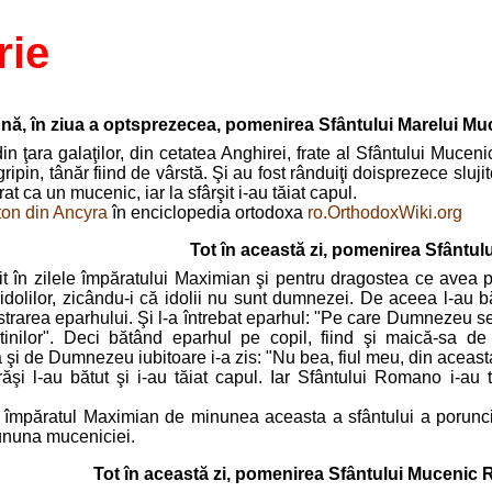
rie
ună, în ziua a optsprezecea, pomenirea Sfântului Marelui Mu
in ţara galaţilor, din cetatea Anghirei, frate al Sfântului Muceni
ipin, tânăr fiind de vârstă. Şi au fost rânduiţi doisprezece slujito
at ca un mucenic, iar la sfârşit i-au tăiat capul.
ton din Ancyra
în enciclopedia ortodoxa
ro.OrthodoxWiki.org
Tot în această zi, pomenirea Sfântu
it în zilele împăratului Maximian şi pentru dragostea ce avea p
 idolilor, zicându-i că idolii nu sunt dumnezei. De aceea l-au b
trarea eparhului. Şi l-a întrebat eparhul: "Pe care Dumnezeu se 
nilor". Deci bătând eparhul pe copil, fiind şi maică-sa de f
şi de Dumnezeu iubitoare i-a zis: "Nu bea, fiul meu, din aceasta 
răşi l-au bătut şi i-au tăiat capul. Iar Sfântului Romano i-au 
împăratul Maximian de minunea aceasta a sfântului a poruncit 
ununa muceniciei.
Tot în această zi, pomenirea Sfântului Mucenic 