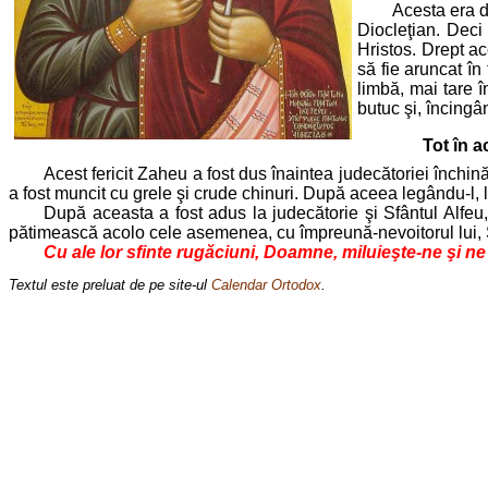
Acesta era di
Diocleţian. Deci
Hristos. Drept ac
să fie aruncat în
limbă, mai tare î
butuc şi, încingâ
Tot în a
Acest fericit Zaheu a fost dus înaintea judecătoriei închinăt
a fost muncit cu grele şi crude chinuri. După aceea legându-l, l-a
După aceasta a fost adus la judecătorie şi Sfântul Alfeu, 
pătimească acolo cele asemenea, cu împreună-nevoitorul lui, Sfâ
Cu ale lor sfinte rugăciuni, Doamne, miluieşte-ne şi n
Textul este preluat de pe site-ul
Calendar Ortodox
.