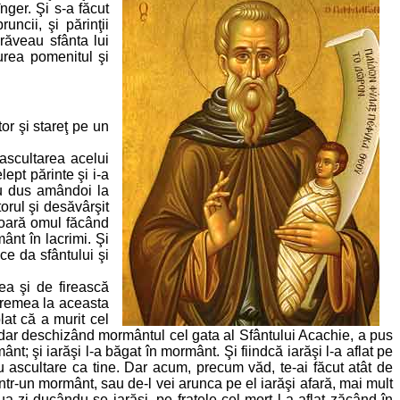
nger. Şi s-a făcut
ncii, şi părinţii
răveau sfânta lui
urea pomenitul şi
or şi stareţ pe un
 ascultarea acelui
lept părinte şi i-a
-au dus amândoi la
orul şi desăvârşit
moară omul făcând
ânt în lacrimi. Şi
ce da sfântului şi
ea şi de firească
 vremea la aceasta
lat că a murit cel
Aşadar deschizând mormântul cel gata al Sfântului Acachie, a pus
t; şi iarăşi l-a băgat în mormânt. Şi fiindcă iarăşi l-a aflat pe
ru ascultare ca tine. Dar acum, precum văd, te-ai făcut atât de
 într-un mormânt, sau de-l vei arunca pe el iarăşi afară, mai mult
ua zi ducându-se iarăşi, pe fratele cel mort l-a aflat zăcând în