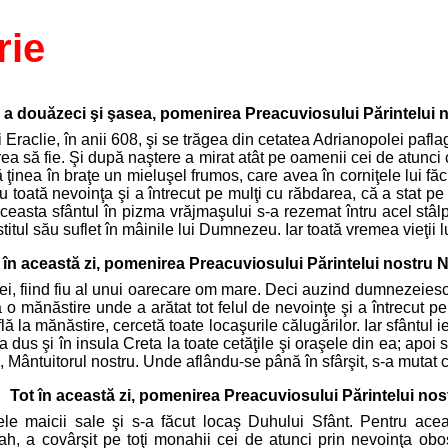
rie
a a douăzeci şi şasea, pomenirea Preacuviosului Părintelui n
ui Eraclie, în anii 608, şi se trăgea din cetatea Adrianopolei pafl
ea să fie. Şi după naştere a mirat atât pe oamenii cei de atunci 
inea în braţe un mieluşel frumos, care avea în corniţele lui făclii
u toată nevoinţa şi a întrecut pe mulţi cu răbdarea, că a stat pe
 aceasta sfântul în pizma vrăjmaşului s-a rezemat întru acel stâ
titul său suflet în mâinile lui Dumnezeu. Iar toată vremea vieţii lu
 în această zi, pomenirea Preacuviosului Părintelui nostru N
ei, fiind fiu al unui oarecare om mare. Deci auzind dumnezeiescu
s la o mănăstire unde a arătat tot felul de nevoinţe şi a întrecut
flă la mănăstire, cercetă toate locaşurile călugărilor. Iar sfântu
s-a dus şi în insula Creta la toate cetăţile şi oraşele din ea; apo
s, Mântuitorul nostru. Unde aflându-se până în sfârşit, s-a mutat 
Tot în această zi, pomenirea Preacuviosului Părintelui nos
cele maicii sale şi s-a făcut locaş Duhului Sfânt. Pentru acea
h, a covârşit pe toţi monahii cei de atunci prin nevoinţa obosi