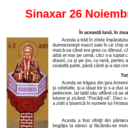
Sinaxar 26 Noiemb
În această lună, în ziu
Acesta a trăit în zilele împăratul
dumnezeieşti maicii sale în ce chip vr
maică-sa când era grea cu dânsul, că ţ
aibă el mai pe urmă, căci s-a luptat c
diavol, ca şi pe Iov, cu rană, pentru
cealaltă parte, până când şi-a dat cins
Tot
Acesta se trăgea din ţara Armeni
şi celelalte, şi-a lăsat tot şi s-a du
petrecere. Iar tatăl său aflând că se a
tuturor şi zicând: "Pocăiţi-vă". Deci 
a zidit o biserică în numele lui Hristo
Acesta a fost sfinţit din pânte
bogăţia la săraci şi făcându-se mona