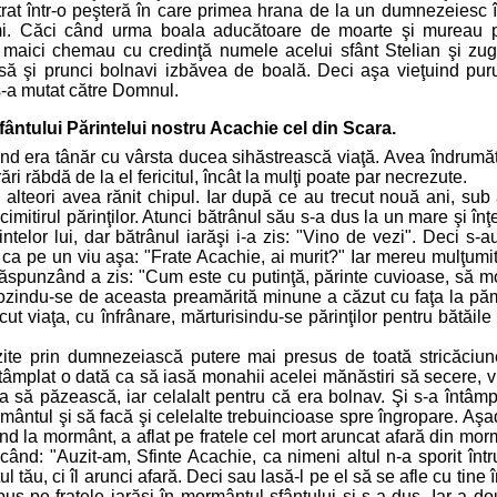
ntrat într-o peşteră în care primea hrana de la un dumnezeiesc î
mi. Căci când urma boala aducătoare de moarte şi mureau pru
 maici chemau cu credinţă numele acelui sfânt Stelian şi zug
Însă şi prunci bolnavi izbăvea de boală. Deci aşa vieţuind pur
s-a mutat către Domnul.
fântului Părintelui nostru Acachie cel din Scara.
când era tânăr cu vârsta ducea sihăstrească viaţă. Avea îndrumăt
i răbdă de la el fericitul, încât la mulţi poate par necrezute.
i alteori avea rănit chipul. Iar după ce au trecut nouă ani, sub
imitirul părinţilor. Atunci bătrânul său s-a dus la un mare şi înţe
intelor lui, dar bătrânul iarăşi i-a zis: "Vino de vezi". Deci s
 ca pe un viu aşa: "Frate Acachie, ai murit?" Iar mereu mulţumit
 răspunzând a zis: "Cum este cu putinţă, părinte cuvioase, să 
grozindu-se de aceasta preamărită minune a căzut cu faţa la păm
t viaţa, cu înfrânare, mărturisindu-se părinţilor pentru bătăile 
zite prin dumnezeiască putere mai presus de toată stricăciun
întâmplat o dată ca să iasă monahii acelei mănăstiri să secere,
 să păzească, iar celalalt pentru că era bolnav. Şi s-a întâmp
mormântul şi să facă şi celelalte trebuincioase spre îngropare. 
 la mormânt, a aflat pe fratele cel mort aruncat afară din mormân
icând: "Auzit-am, Sfinte Acachie, ca nimeni altul n-a sporit înt
 tău, ci îl arunci afară. Deci sau lasă-l pe el să se afle cu tine
pus pe fratele iarăşi în mormântul sfântului şi s-a dus. Iar a do