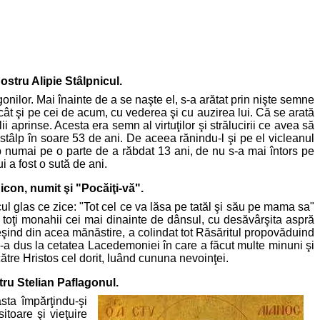
ostru Alipie Stâlpnicul.
agonilor. Mai înainte de a se naşte el, s-a arătat prin nişte semne
cât şi pe cei de acum, cu vederea şi cu auzirea lui. Că se arată
 aprinse. Acesta era semn al virtuţilor şi strălucirii ce avea să
 stâlp în soare 53 de ani. De aceea rănindu-l şi pe el vicleanul
lp numai pe o parte de a răbdat 13 ani, de nu s-a mai întors pe
i a fost o sută de ani.
icon, numit şi "Pocăiţi-vă".
l glas ce zice: "Tot cel ce va lăsa pe tatăl şi său pe mama sa"
 pe toţi monahii cei mai dinainte de dânsul, cu desăvârşita aspră
l ieşind din acea mănăstire, a colindat tot Răsăritul propovăduind
i s-a dus la cetatea Lacedemoniei în care a făcut multe minuni şi
către Hristos cel dorit, luând cununa nevoinţei.
tru Stelian Paflagonul.
sta împărţindu-şi
toare şi vieţuire