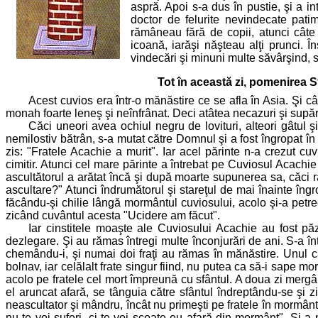
aspră. Apoi s-a dus în pustie, şi a i
doctor de felurite nevindecate pati
rămâneau fără de copii, atunci câte
icoană, iarăşi năşteau alţi prunci. 
vindecări şi minuni multe săvârşind, 
Tot în această zi, pomenirea S
Acest cuvios era într-o mănăstire ce se afla în Asia. Şi 
monah foarte leneş şi neînfrânat. Deci atâtea necazuri şi supărăr
Căci uneori avea ochiul negru de lovituri, alteori gâtul ş
nemilostiv bătrân, s-a mutat către Domnul şi a fost îngropat în c
zis: "Fratele Acachie a murit". Iar acel părinte n-a crezut cuv
cimitir. Atunci cel mare părinte a întrebat pe Cuviosul Acachie
ascultătorul a arătat încă şi după moarte supunerea sa, căci
ascultare?" Atunci îndrumătorul şi stareţul de mai înainte în
făcându-şi chilie lângă mormântul cuviosului, acolo şi-a petrecu
zicând cuvântul acesta "Ucidere am făcut".
Iar cinstitele moaşte ale Cuviosului Acachie au fost pă
dezlegare. Şi au rămas întregi multe înconjurări de ani. S-a 
chemându-i, şi numai doi fraţi au rămas în mănăstire. Unul ca
bolnav, iar celălalt frate singur fiind, nu putea ca să-i sape 
acolo pe fratele cel mort împreună cu sfântul. A doua zi mergând
el aruncat afară, se tânguia către sfântul îndreptându-se şi z
neascultator şi mândru, încât nu primeşti pe fratele în mormântul
nu te voi suferi, ci te voi scoate eu afară din mormânt". Şi a 