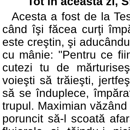
Tot în această zi,
Acesta a fost de la Te
când îşi făcea curţi împă
este creştin, şi aducându-
cu mânie: "Pentru ce fii
cutezi tu de mărturis
voieşti să trăieşti, jertf
să se înduplece, împăratu
trupul. Maximian văzând 
poruncit să-l scoată afar