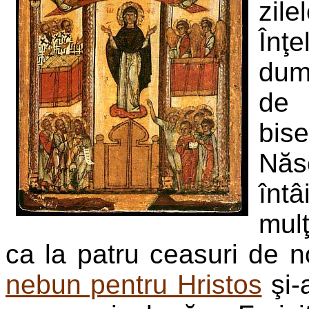
zil
Înţe
dum
de 
bis
Năs
înt
mulţ
ca la patru ceasuri de n
nebun pentru Hristos
şi-