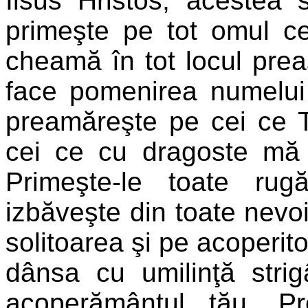
Iisus Hristos, acestea 
primeşte pe tot omul ce
cheamă în tot locul pre
face pomenirea numelui m
preamăreşte pe cei ce 
cei ce cu dragoste mă
Primeşte-le toate rugă
izbăveşte din toate nevoil
solitoarea şi pe acoperit
dânsa cu umilinţă stri
acoperământul tău, Pr