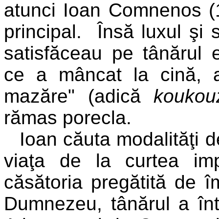
atunci Ioan Comnenos (1
principal. Însă luxul şi s
satisfăceau pe tânărul e
ce a mâncat la cină, a
mazăre" (adică
koukouz
rămas porecla.
Ioan căuta modalităţi d
viaţa de la curtea im
căsătoria pregătită de î
Dumnezeu, tânărul a în