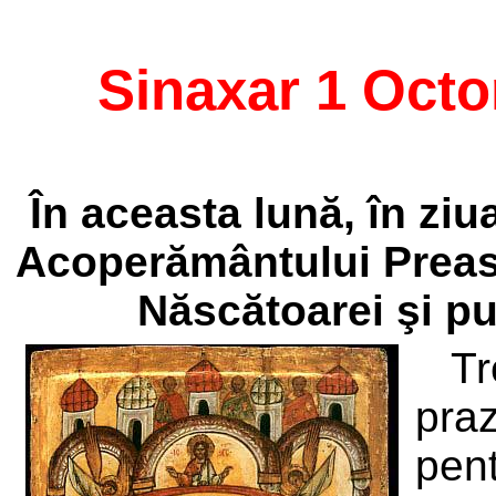
Sinaxar 1 Oct
În aceasta lună, în zi
Acoperământului Preas
Născătoarei şi pu
T
pra
pen