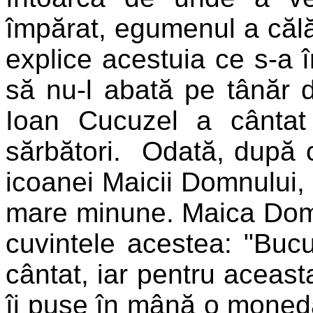
împărat, egumenul a călăt
explice acestuia ce s-a î
să nu-l abată pe tânăr d
Ioan Cucuzel a cântat 
sărbători. Odată, după c
icoanei Maicii Domnului, 
mare minune. Maica Domnul
cuvintele acestea: "Bucu
cântat, iar pentru aceast
îi puse în mână o moned