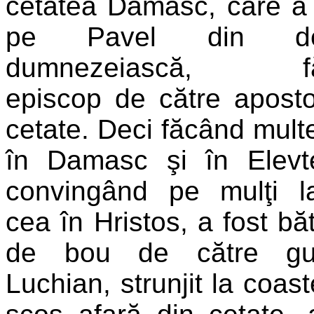
cetatea Damasc, care a 
pe Pavel din desc
dumnezeiască, făc
episcop de către aposto
cetate. Deci făcând mult
în Damasc şi în Elevte
convingând pe mulţi la
cea în Hristos, a fost bă
de bou de către guv
Luchian, strunjit la coaste