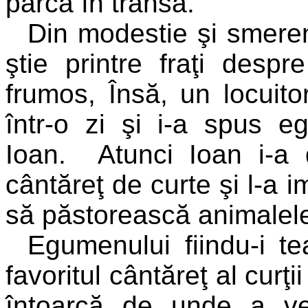
parcă în transă.
Din modestie şi smeren
ştie printre fraţi des
frumos, Însă, un locuitor
într-o zi şi i-a spus 
Ioan. Atunci Ioan i-a 
cântăreţ de curte şi l-a i
să păstorească animalel
Egumenului fiindu-i t
favoritul cântăreţ al curţi
întoarcă de unde a v