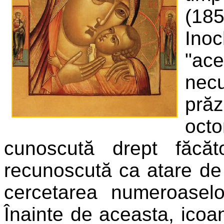
(18
Inoc
"ac
necu
pră
oct
cunoscută drept făcă
recunoscută ca atare de
cercetarea numeroasel
Înainte de aceasta, icoan