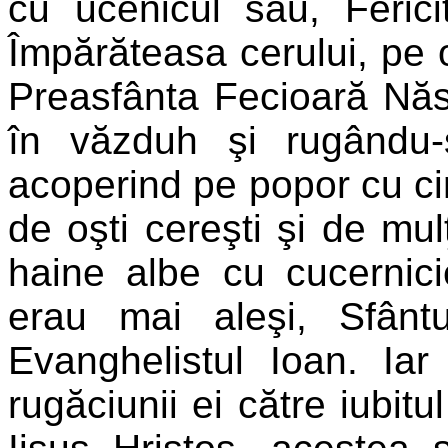
cu ucenicul său, Ferici
Împărăteasa cerului, pe 
Preasfânta Fecioară Nă
în văzduh şi rugându-
acoperind pe popor cu cin
de oşti cereşti şi de mul
haine albe cu cucernici
erau mai aleşi, Sfântu
Evanghelistul Ioan. Iar
rugăciunii ei către iubit