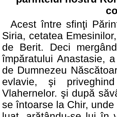
co
Acest între sfinţi Păr
Siria, cetatea Emesinilor,
de Berit. Deci mergând 
împăratului Anastasie, a
de Dumnezeu Născătoare
evlavie, şi priveghi
Vlahernelor. şi după săvâ
se întoarse la Chir, unde 
luat, arătându-se lui în