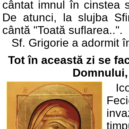
cântat imnul în cinstea
De atunci, la slujba Sfi
cântă "Toată suflarea..".
Sf. Grigorie a adormit 
Tot în această zi se f
Domnului,
Ic
Fec
inva
tim