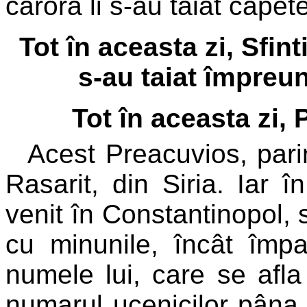
carora li s-au taiat cape
Tot în aceasta zi, Sfin
s-au taiat împreu
Tot în aceasta zi, 
Acest Preacuvios, pari
Rasarit, din Siria. Iar î
venit în Constantinopol, s
cu minunile, încât împar
numele lui, care se afla 
numarul ucenicilor pâna l