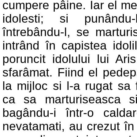
cumpere pâine. Iar el merg
idolesti; si punându
întrebându-l, se marturi
intrând în capistea idoli
poruncit idolului lui A
sfarâmat. Fiind el pedep
la mijloc si l-a rugat s
ca sa marturiseasca s
bagându-i într-o cald
nevatamati, au crezut în