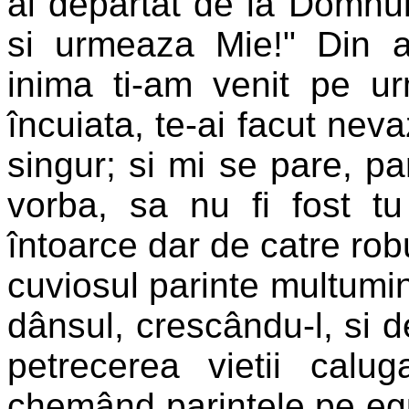
ai departat de la Domnul,
si urmeaza Mie!" Din a
inima ti-am venit pe u
încuiata, te-ai facut neva
singur; si mi se pare, pa
vorba, sa nu fi fost t
întoarce dar de catre robu
cuviosul parinte multumin
dânsul, crescându-l, si d
petrecerea vietii calug
chemând parintele pe egu