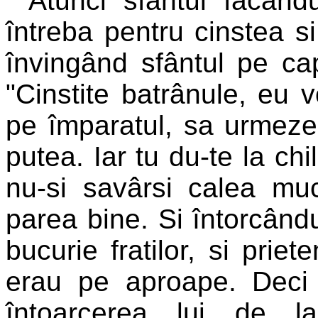
Atunci sfântul facând
întreba pentru cinstea si
învingând sfântul pe cap
"Cinstite batrânule, eu 
pe împaratul, sa urmeze
putea. Iar tu du-te la chi
nu-si savârsi calea muc
parea bine. Si întorcând
bucurie fratilor, si priete
erau pe aproape. Deci
întoarcerea lui de la