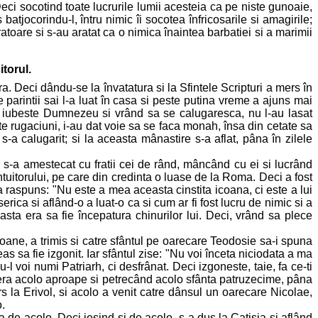
eci socotind toate lucrurile lumii acesteia ca pe niste gunoaie,
tjocorindu-l, întru nimic îi socotea înfricosarile si amagirile;
atoare si s-au aratat ca o nimica înaintea barbatiei si a marimii
itorul.
. Deci dându-se la învatatura si la Sfintele Scripturi a mers în
 parintii sai l-a luat în casa si peste putina vreme a ajuns mai
cum iubeste Dumnezeu si vrând sa se calugaresca, nu l-au lasat
te rugaciuni, i-au dat voie sa se faca monah, însa din cetate sa
-a calugarit; si la aceasta mânastire s-a aflat, pâna în zilele
i s-a amestecat cu fratii cei de rând, mâncând cu ei si lucrând
tuitorului, pe care din credinta o luase de la Roma. Deci a fost
 a raspuns: "Nu este a mea aceasta cinstita icoana, ci este a lui
erica si aflând-o a luat-o ca si cum ar fi fost lucru de nimic si a
asta era sa fie începatura chinurilor lui. Deci, vrând sa plece
coane, a trimis si catre sfântul pe oarecare Teodosie sa-i spuna
s sa fie izgonit. Iar sfântul zise: "Nu voi înceta niciodata a ma
voi numi Patriarh, ci desfrânat. Deci izgoneste, taie, fa ce-ti
ce era acolo aproape si petrecând acolo sfânta patruzecime, pâna
rs la Erivol, si acolo a venit catre dânsul un oarecare Nicolae,
.
 de acolo. Deci iesind si de acolo, s-a dus la Catisia si aflând