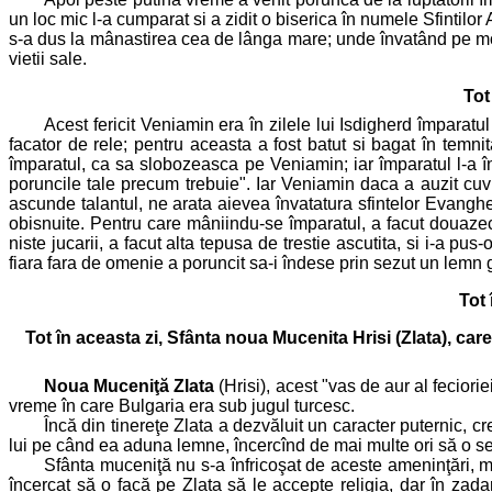
un loc mic l-a cumparat si a zidit o biserica în numele Sfintilo
s-a dus la mânastirea cea de lânga mare; unde învatând pe mon
vietii sale.
Tot
Acest fericit Veniamin era în zilele lui Isdigherd împarat
facator de rele; pentru aceasta a fost batut si bagat în temni
împaratul, ca sa slobozeasca pe Veniamin; iar împaratul l-a î
poruncile tale precum trebuie". Iar Veniamin daca a auzit cuvi
ascunde talantul, ne arata aievea învatatura sfintelor Evanghel
obisnuite. Pentru care mâniindu-se împaratul, a facut douazeci 
niste jucarii, a facut alta tepusa de trestie ascutita, si i-a 
fiara fara de omenie a poruncit sa-i îndese prin sezut un lemn 
Tot 
Tot în aceasta zi, Sfânta noua Mucenita Hrisi (Zlata), car
Noua
Muceniţă
Zlata
(Hrisi), acest "vas de aur al feciori
vreme în care Bulgaria era sub jugul turcesc.
Încă din tinereţe Zlata a dezvăluit un caracter puternic, cr
lui pe când ea aduna lemne, încercînd de mai multe ori să o sed
Sfânta muceniţă nu s-a înfricoşat de aceste ameninţări, mă
încercat să o facă pe Zlata să le accepte religia, dar în zadar