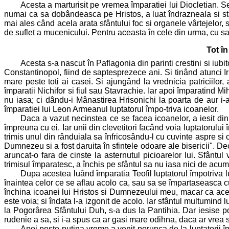
Acesta a marturisit pe vremea împaratiei lui Diocletian. Se
numai ca sa dobândeasca pe Hristos, a luat îndrazneala si stând
mai ales când acela arata sfântului foc si organele vârtejelor, 
de suflet a mucenicului. Pentru aceasta în cele din urma, cu sabi
Tot în
Acesta s-a nascut în Paflagonia din parinti crestini si iu
Constantinopol, fiind de saptesprezece ani. Si tinând atunci Ir
mare peste toti ai casei. Si ajungând la vrednicia patriciilo
împaratii Nichifor si fiul sau Stavrachie. Iar apoi împaratind 
nu iasa; ci dându-i Mânastirea Hrisonichi la poarta de aur i-a
împaratiei lui Leon Armeanul luptatorul împo-triva icoanelor.
Daca a vazut necinstea ce se facea icoanelor, a iesit din
împreuna cu ei. Iar unii din clevetitori facând voia luptatorul
trimis unul din rânduiala sa înfricosându-l cu cuvinte aspre si 
Dumnezeu si a fost daruita în sfintele odoare ale bisericii". Deci
aruncat-o fara de cinste la asternutul picioarelor lui. Sfântu
trimisul împaratesc, a închis pe sfântul sa nu iasa nici de acu
Dupa acestea luând împaratia Teofil luptatorul împotriva l
înaintea celor ce se aflau acolo ca, sau sa se împartaseasca cu 
închina icoanei lui Hristos si Dumnezeului meu, macar ca aceas
este voia; si îndata l-a izgonit de acolo. Iar sfântul multumin
la Pogorârea Sfântului Duh, s-a dus la Pantihia. Dar iesise por
rudenie a sa, si i-a spus ca ar gasi mare odihna, daca ar vrea
Apoi peste putina vreme a venit porunca de la luptatorii î