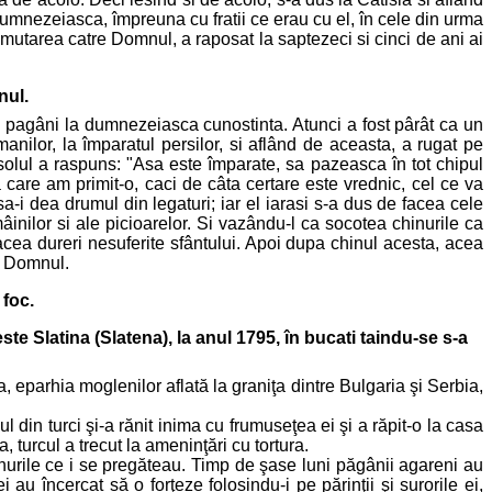
 dumnezeiasca, împreuna cu fratii ce erau cu el, în cele din urma
utarea catre Domnul, a raposat la saptezeci si cinci de ani ai
nul.
ti pagâni la dumnezeiasca cunostinta. Atunci a fost pârât ca un
anilor, la împaratul persilor, si aflând de aceasta, a rugat pe
solul a raspuns: "Asa este împarate, sa pazeasca în tot chipul
 care am primit-o, caci de câta certare este vrednic, cel ce va
a-i dea drumul din legaturi; iar el iarasi s-a dus de facea cele
âinilor si ale picioarelor. Si vazându-l ca socotea chinurile ca
facea dureri nesuferite sfântului. Apoi dupa chinul acesta, acea
re Domnul.
 foc.
te Slatina (Slatena), la anul 1795, în bucati taindu-se s-a
a, eparhia moglenilor aflată la graniţa dintre Bulgaria şi Serbia,
l din turci şi-a rănit inima cu frumuseţea ei şi a răpit-o la casa
turcul a trecut la ameninţări cu tortura.
inurile ce i se pregăteau. Timp de şase luni păgânii agareni au
au încercat să o forţeze folosindu-i pe părinţii şi surorile ei,