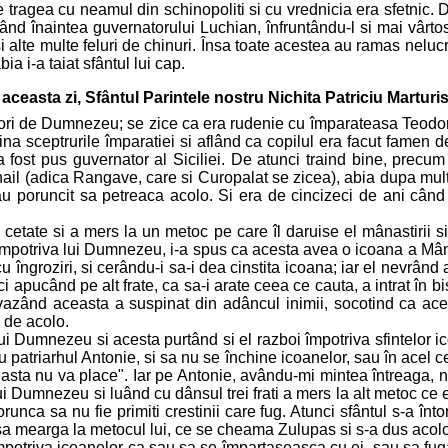
 tragea cu neamul din schinopoliti si cu vrednicia era sfetnic. D
 înaintea guvernatorului Luchian, înfruntându-l si mai vârtos ba
si alte multe feluri de chinuri. Însa toate acestea au ramas nelucr
a i-a taiat sfântul lui cap.
 aceasta zi, Sfântul Parintele nostru Nichita Patriciu Marturis
bitori de Dumnezeu; se zice ca era rudenie cu împarateasa Teodora
ina sceptrurile împaratiei si aflând ca copilul era facut famen de
r, a fost pus guvernator al Siciliei. De atunci traind bine, pre
Mihail (adica Rangave, care si Curopalat se zicea), abia dupa mul
u poruncit sa petreaca acolo. Si era de cincizeci de ani când s
 cetate si a mers la un metoc pe care îl daruise el mânastirii s
ui împotriva lui Dumnezeu, i-a spus ca acesta avea o icoana a Mân
cu îngroziri, si cerându-i sa-i dea cinstita icoana; iar el nevrând
 apucând pe alt frate, ca sa-i arate ceea ce cauta, a intrat în bis
l vazând aceasta a suspinat din adâncul inimii, socotind ca ace
m de acolo.
ui Dumnezeu si acesta purtând si el razboi împotriva sfintelor i
patriarhul Antonie, si sa nu se închine icoanelor, sau în acel cea
ta nu va place". Iar pe Antonie, avându-mi mintea întreaga, nu-l 
d lui Dumnezeu si luând cu dânsul trei frati a mers la alt metoc 
unca sa nu fie primiti crestinii care fug. Atunci sfântul s-a înto
 sa mearga la metocul lui, ce se cheama Zulupas si s-a dus acolo
mpotriva icoanelor ca sau sa se împartaseasca cu ei, sau sa fuga