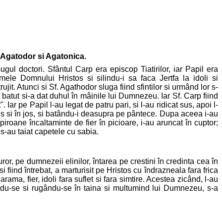
, Agatodor si Agatonica.
gul doctori. Sfântul Carp era episcop Tiatirilor, iar Papil era
mele Domnului Hristos si silindu-i sa faca Jertfa la idoli si
it. Atunci si Sf. Agathodor sluga fiind sfintilor si urmând lor s-
 batut si-a dat duhul în mâinile lui Dumnezeu. Iar Sf. Carp fiind
ar pe Papil l-au legat de patru pari, si l-au ridicat sus, apoi l-
us si în jos, si batându-i deasupra pe pântece. Dupa aceea i-au
iroane încaltaminte de fier în picioare, i-au aruncat în cuptor;
 s-au taiat capetele cu sabia.
uror, pe dumnezeii elinilor, întarea pe crestini în credinta cea în
 fiind întrebat, a marturisit pe Hristos cu îndrazneala fara frica
rama, fier, idoli fara suflet si fara simtire. Acestea zicând, l-au
rându-se si rugându-se în taina si multumind lui Dumnezeu, s-a