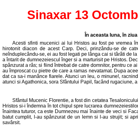
Sinaxar 13 Octomb
În aceasta luna, în ziu
Acesti sfinti mucenici ai lui Hristos au fost pe vremea î
hirotonit diacon de acest Carp. Deci, prinzându-se de catre 
neînduplecându-se, ei au fost legati pe lânga cai si târâti de la
a întarit de dumnezeiescul înger si a marturisit pe Hristos. Dec
spânzurat a râs; si fiind întrebat de catre domnitor, pentru ce a
au împroscat cu pietre de care a ramas nevatamat. Dupa aceea f
dat ca sa-i manânce fiarele. Atunci un leu, o minune!, racnind 
atunci si Agathonica, sora Sfântului Papil, facând rugaciune, a i
Sfântul Mucenic Florentie, a fost din cetatea Tesalonicului. 
Hristos si-i îndemna în tot chipul spre lucrarea dumnezeiestilor 
înaintea tuturor, ca este Dumnezeu mai înainte de veci si Facatoru
batut cumplit, l-au spânzurat de un lemn si l-au strujit; si 
savârsit.