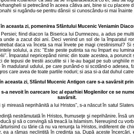
r Arhangheli si petrecând în aceea câtiva ani, bine si cu placere
ahi si rugându-se pentru dânsii si cunoscându-si mai înainte m
 în aceasta zi, pomenirea Sfântului Mucenic Veniamin Diaco
ul Persiei; fiind diacon la Biserica lui Dumnezeu, a adus pe mul
ta unde a zacut doi ani. Deci venind un sol de la împaratul rom
ntrebat daca va înceta sa mai învete pe magi crestinismul? Si 
ntele solului, a zis: "Este peste putinta sa nu împart eu lumina
ii". Împaratul nepricepând nimic din toate acestea, a poruncit s
de tepusi de trestii ascutite si i le-au bagat pe sub unghiile m
pus-o în madularul udului, pe care punând-o si scotând-o adesea, 
gros care avea de toate partile noduri; si asa si-a dat duhul cat
în aceasta zi, Sfântul Mucenic Antigon care s-a savârsit prin
e s-a nevoit în oarecare loc al eparhiei Moglenilor ce se numes
savârsit.
ei şi mireasă neprihănită a lui Hristos", s-a născut în satul Slaten
edinţă nestrămutată în Hristos, frumuseţe şi neprihănire. Însă unu
ucă şi să o convingă să treacă la Islamism. Nereuşind cu vorba, 
rturisind cu tărie că nu va renunţa la Hristos, indiferent de ch
, ea a rămas neclintită în credinţa sa. După aceste încercări, ei 