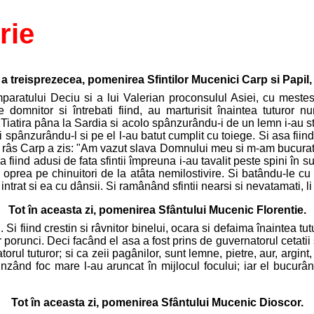
rie
a a treisprezecea, pomenirea Sfintilor Mucenici Carp si Papil
mparatului Deciu si a lui Valerian proconsulul Asiei, cu mestesu
domnitor si întrebati fiind, au marturisit înaintea tuturor nu
 Tiatira pâna la Sardia si acolo spânzurându-i de un lemn i-au struj
i spânzurându-l si pe el l-au batut cumplit cu toiege. Si asa fiind
i râs Carp a zis: "Am vazut slava Domnului meu si m-am bucurat". I
iind adusi de fata sfintii împreuna i-au tavalit peste spini în s
oprea pe chinuitori de la atâta nemilostivire. Si batându-le cu p
ntrat si ea cu dânsii. Si ramânând sfintii nearsi si nevatamati, li
Tot în aceasta zi, pomenirea Sfântului Mucenic Florentie.
Si fiind crestin si râvnitor binelui, ocara si defaima înaintea tut
porunci. Deci facând el asa a fost prins de guvernatorul cetatii si
l tuturor; si ca zeii pagânilor, sunt lemne, pietre, aur, argint, a
aprinzând foc mare l-au aruncat în mijlocul focului; iar el bucu
Tot în aceasta zi, pomenirea Sfântului Mucenic Dioscor.