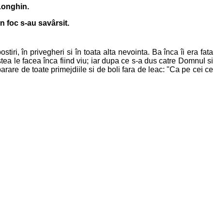
 Longhin.
n foc s-au savârsit.
tiri, în privegheri si în toata alta nevointa. Ba înca îi era fata
tea le facea înca fiind viu; iar dupa ce s-a dus catre Domnul si
are de toate primejdiile si de boli fara de leac: "Ca pe cei ce