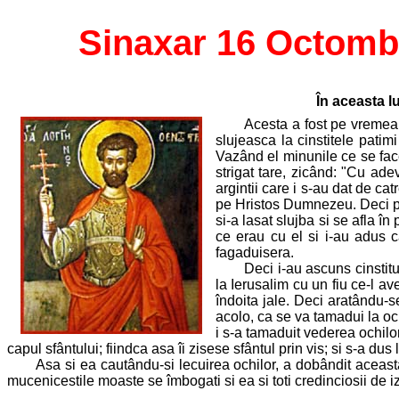
Sinaxar 16 Octomb
În aceasta l
Acesta a fost pe vremea 
slujeasca la cinstitele patim
Vazând el minunile ce se fac
strigat tare, zicând: "Cu ade
argintii care i s-au dat de c
pe Hristos Dumnezeu. Deci ple
si-a lasat slujba si se afla î
ce erau cu el si i-au adus c
fagaduisera.
Deci i-au ascuns cinstitu
la Ierusalim cu un fiu ce-l av
îndoita jale. Deci aratându-s
acolo, ca se va tamadui la och
i s-a tamaduit vederea ochilor
capul sfântului; fiindca asa îi zisese sfântul prin vis; si s-a d
Asa si ea cautându-si lecuirea ochilor, a dobândit aceast
mucenicestile moaste se îmbogati si ea si toti credinciosii de 