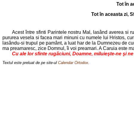
Tot în a
Tot în aceasta zi, 
Acest între sfinti Parintele nostru Mal, lasând averea si rud
pururea vesela si facea mari minuni cu numele lui Hristos, cura
lasându-si trupul pe pamânt, a luat har de la Dumnezeu de curg
ma preamaresc, zice Domnul, îi voi preamari. A Caruia este mari
Cu ale lor sfinte rugăciuni, Doamne, miluieşte-ne şi n
Textul este preluat de pe site-ul
Calendar Ortodox
.