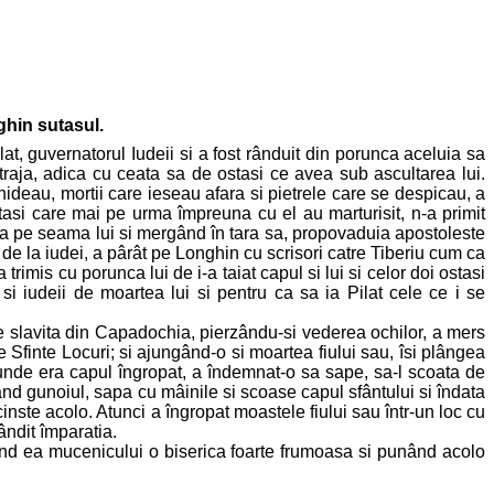
ghin sutasul.
t, guvernatorul Iudeii si a fost rânduit din porunca aceluia sa
straja, adica cu ceata sa de ostasi ce avea sub ascultarea lui.
deau, mortii care ieseau afara si pietrele care se despicau, a
stasi care mai pe urma împreuna cu el au marturisit, n-a primit
 era pe seama lui si mergând în tara sa, propovaduia apostoleste
de la iudei, a pârât pe Longhin cu scrisori catre Tiberiu cum ca
rimis cu porunca lui de i-a taiat capul si lui si celor doi ostasi
i iudeii de moartea lui si pentru ca sa ia Pilat cele ce i se
eie slavita din Capadochia, pierzându-si vederea ochilor, a mers
e Sfinte Locuri; si ajungând-o si moartea fiului sau, îsi plângea
i unde era capul îngropat, a îndemnat-o sa sape, sa-l scoata de
lând gunoiul, sapa cu mâinile si scoase capul sfântului si îndata
cinste acolo. Atunci a îngropat moastele fiului sau într-un loc cu
ândit împaratia.
idind ea mucenicului o biserica foarte frumoasa si punând acolo