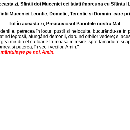
ceasta zi, Sfintii doi Mucenici cei taiati împreuna cu Sfântul
Sfintii Mucenici Leontie, Dometie, Terentie si Domnin, care pri
Tot în aceasta zi, Preacuviosul Parintele nostru Mal.
eniile, petrecea în locuri pustii si nelocuite, bucurându-se în pos
tind leprosii, alungând demonii, daruind orbilor vedere; si aces
ea mir din el cu foarte frumoasa mirosire, spre tamaduire si apar
rea si puterea, în vecii vecilor. Amin."
e mântuieşte pe noi. Amin.