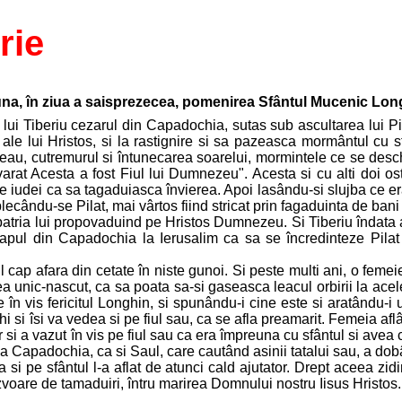
rie
una, în ziua a saisprezecea, pomenirea Sfântul Mucenic Lon
lui Tiberiu cezarul din Capadochia, sutas sub ascultarea lui Pila
i ale lui Hristos, si la rastignire si sa pazeasca mormântul cu 
eau, cutremurul si întunecarea soarelui, mormintele ce se deschi
varat Acesta a fost Fiul lui Dumnezeu". Acesta si cu alti doi o
atre iudei ca sa tagaduiasca învierea. Apoi lasându-si slujba ce
cându-se Pilat, mai vârtos fiind stricat prin fagaduinta de bani 
n patria lui propovaduind pe Hristos Dumnezeu. Si Tiberiu îndata a t
apul din Capadochia la Ierusalim ca sa se încredinteze Pilat s
l cap afara din cetate în niste gunoi. Si peste multi ani, o fem
ea unic-nascut, ca sa poata sa-si gaseasca leacul orbirii la acel
e în vis fericitul Longhin, si spunându-i cine este si aratându-
i si îsi va vedea si pe fiul sau, ca se afla preamarit. Femeia af
 si a vazut în vis pe fiul sau ca era împreuna cu sfântul si avea 
us la Capadochia, ca si Saul, care cautând asinii tatalui sau, a dob
a si pe sfântul l-a aflat de atunci cald ajutator. Drept aceea z
izvoare de tamaduiri, întru marirea Domnului nostru Iisus Hristos.