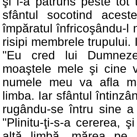
şi l-a pătruns peste tot 
sfântul socotind acest
împăratul înfricoşându-l m
risipi membrele trupului. 
"Eu cred lui Dumnezeu
moaştele mele şi cine
numele meu va afla mân
limba. Iar sfântul întinzân
rugându-se întru sine a 
"Plinitu-ţi-s-a cererea, ş
altă limbă, mărea pe