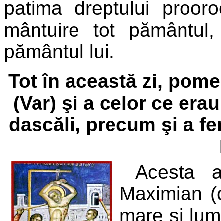
patima dreptului prooro
mântuire tot pământul,
pământul lui.
Tot în această zi, pom
(Var) şi a celor ce er
dascăli, precum şi a feri
Acesta a
Maximian (c
mare şi lumi