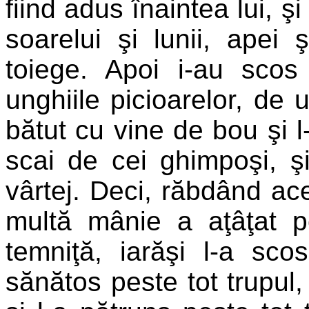
fiind adus înaintea lui, 
soarelui şi lunii, apei ş
toiege. Apoi i-au scos
unghiile picioarelor, de u
bătut cu vine de bou şi l-
scai de cei ghimpoşi, şi
vârtej. Deci, răbdând ace
multă mânie a aţâţat p
temniţă, iarăşi l-a sco
sănătos peste tot trupul,