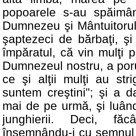
popoarele s-au spăimâ
Dumnezeu şi Mântuitorul 
şaptezeci de bărbaţi, ş
împăratul, că vin mulţi pr
Dumnezeul nostru, a poru
ce şi alţii mulţi au str
suntem creştini"; şi a d
mai de pe urmă, şi luându-
junghierii. Deci, fă
însemnându-i cu semnul ci