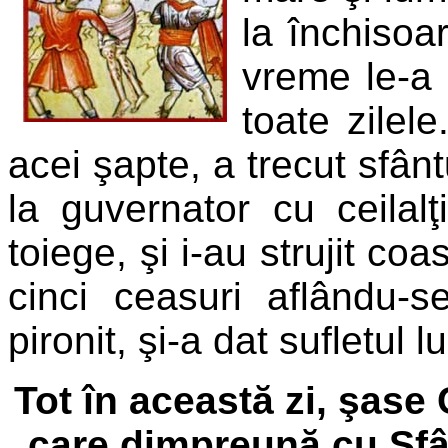
la închisoa
vreme le-a 
toate zilel
acei şapte, a trecut sfânt
la guvernator cu ceilal
toiege, şi i-au strujit coa
cinci ceasuri aflându-
pironit, şi-a dat sufletul
Tot în această zi, şase
care dimpreună cu Sfân