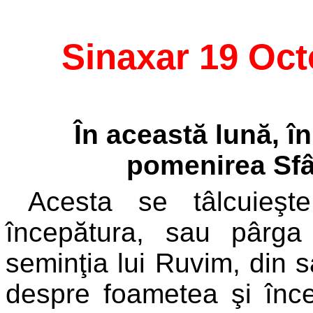
Sinaxar 19 Oc
În această lună, î
pomenirea Sfân
Acesta se tâlcuieşt
începătura, sau pârg
seminţia lui Ruvim, din 
despre foametea şi încet