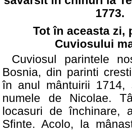
savârsit în chinuri la T
1773.
Tot în aceasta zi,
Cuviosului mar
Cuviosul parintele no
Bosnia, din parinti crest
în anul mântuirii 1714, 
numele de Nicolae. Tâ
locasuri de închinare, 
Sfinte. Acolo, la mânas