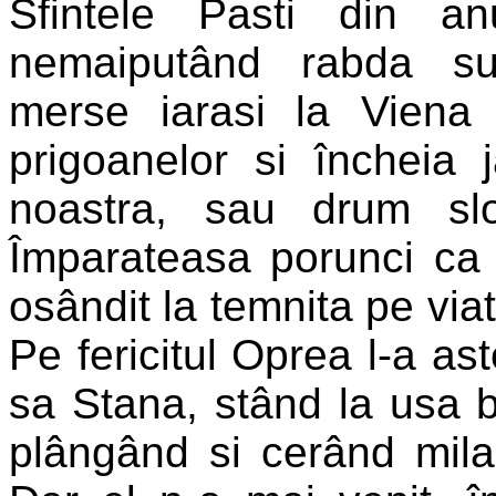
Sfintele Pasti din a
nemaiputând rabda sufer
merse iarasi la Viena 
prigoanelor si încheia 
noastra, sau drum sl
Împarateasa porunci ca f
osândit la temnita pe viat
Pe fericitul Oprea l-a as
sa Stana, stând la usa bi
plângând si cerând mila 