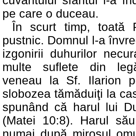
cuvântului sfântul i-a î
pe care o duceau.
În scurt timp, toată 
pustnic. Domnul l-a învred
izgonirii duhurilor necur
multe suflete din legă
veneau la Sf. Ilarion p
slobozea tămăduiţi la case
spunând că harul lui 
(Matei 10:8). Harul său
numai după mirosul omul