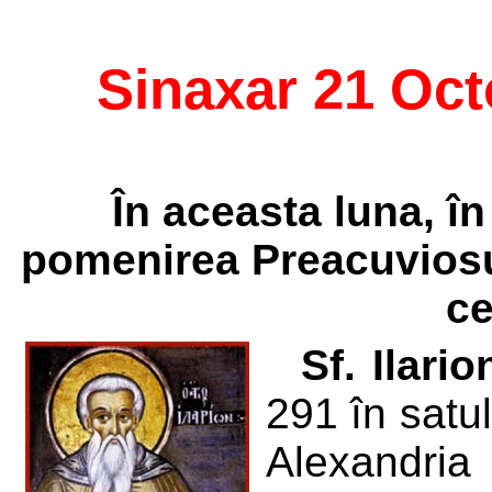
Sinaxar 21 Oc
În aceasta luna, în
pomenirea Preacuviosul
ce
Sf. Ilari
291 în satul
Alexandria 