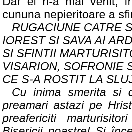
Dar el n-a mai venit, 
cununa nepieritoare a sfi
RUGACIUNE CATRE SF
IOREST SI SAVA AI AR
SI SFINTII MARTURISIT
VISARION, SOFRONIE 
CE S-A ROSTIT LA SLU
Cu inima smerita si 
preamari astazi pe Hrist
preafericiti marturisito
Bisericii noastre! Si înc