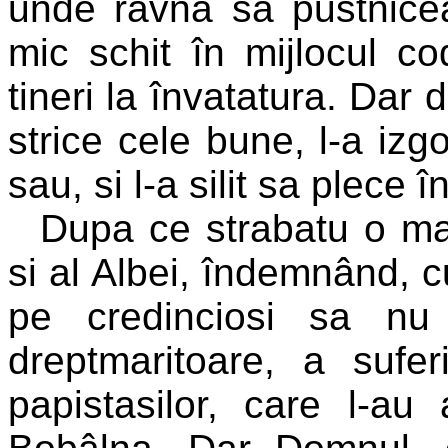
unde râvna sa pustnice
mic schit în mijlocul co
tineri la învatatura. Dar 
strice cele bune, l-a izgo
sau, si l-a silit sa plece î
Dupa ce strabatu o mar
si al Albei, îndemnând, 
pe credinciosi sa nu
dreptmaritoare, a sufe
papistasilor, care l-au