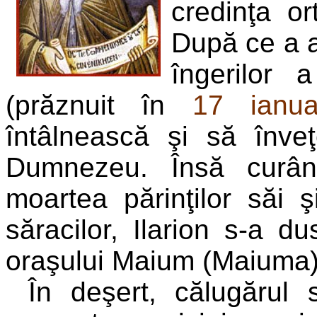
credinţa or
După ce a a
îngerilor 
(prăznuit în
17 ianua
întâlnească şi să înve
Dumnezeu. Însă curân
moartea părinţilor săi 
săracilor, Ilarion s-a d
oraşului Maium (Maiuma)
În deşert, călugărul 