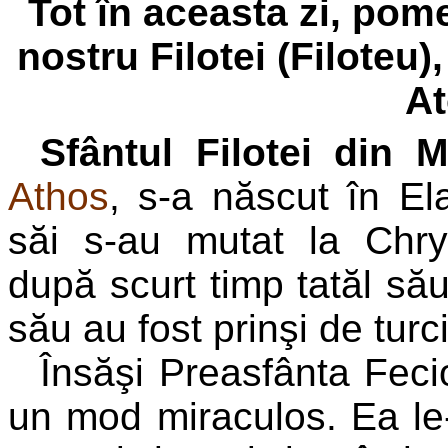
Tot în aceasta zi, pom
nostru Filotei (Filoteu)
At
S
fântul Filotei din 
Athos
, s-a născut în Ela
săi s-au mutat la Chr
după scurt timp tatăl său 
său au fost prinşi de turc
Însăşi Preasfânta Fecio
un mod miraculos. Ea le-