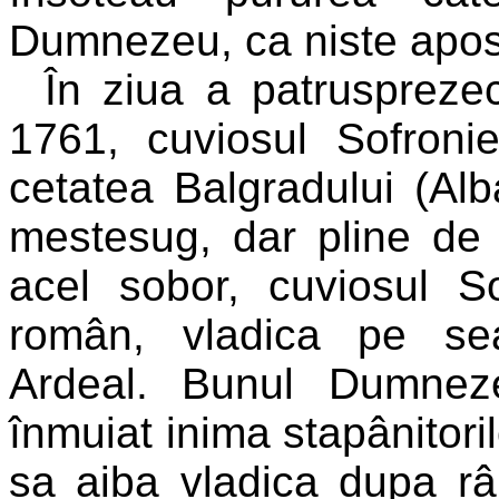
Dumnezeu, ca niste aposto
În ziua a patrusprezec
1761, cuviosul Sofroni
cetatea Balgradului (Alba
mestesug, dar pline de 
acel sobor, cuviosul S
român, vladica pe sea
Ardeal. Bunul Dumneze
înmuiat inima stapânitori
sa aiba vladica dupa râ