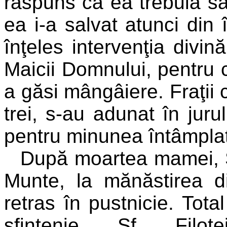
răspuns că ea trebuia să
ea i-a salvat atunci din
înţeles intervenţia divin
Maicii Domnului, pentru c
a găsi mângâiere. Fraţii 
trei, s-au adunat în jur
pentru minunea întâmpla
După moartea mamei, Sf.
Munte, la mănăstirea d
retras în pustnicie. Total
sfinţenie, Sf. Filo