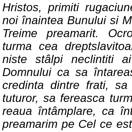
Hristos, primiti rugaciun
noi înaintea Bunului si M
Treime preamarit. Ocrot
turma cea dreptslavito
niste stâlpi neclintiti 
Domnului ca sa întarea
credinta dintre frati, s
tuturor, sa fereasca turm
reaua întâmplare, ca înt
preamarim pe Cel ce este 