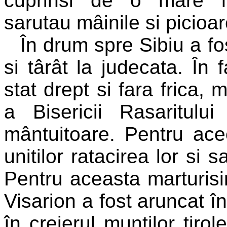
cuprinsi de o mare în
sarutau mâinile si picioar
În drum spre Sibiu a fo
si târât la judecata. În 
stat drept si fara frica, 
a Bisericii Rasaritulu
mântuitoare. Pentru ace
unitilor ratacirea lor si
Pentru aceasta marturisir
Visarion a fost aruncat în
în creierul muntilor tiro