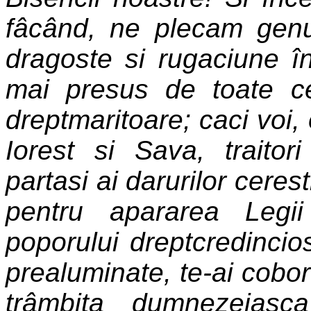
fâcând, ne plecam genun
dragoste si rugaciune î
mai presus de toate c
dreptmaritoare; caci voi, 
Iorest si Sava, traitor
partasi ai darurilor ceres
pentru apararea Legi
poporului dreptcredincios
prealuminate, te-ai cobo
trâmbita dumnezeiasca 