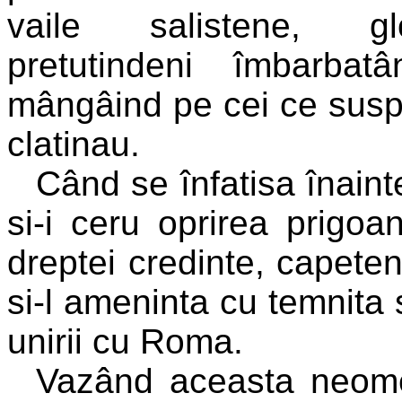
vaile salistene, gloa
pretutindeni îmbarba
mângâind pe cei ce suspin
clatinau.
Când se înfatisa înaint
si-i ceru oprirea prigoa
dreptei credinte, capeten
si-l ameninta cu temnita
unirii cu Roma.
Vazând aceasta neome