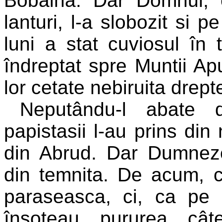
Bobâlna. Dar Domnul, 
lanturi, l-a slobozit si 
luni a stat cuviosul în 
îndreptat spre Muntii Ap
lor cetate nebiruita drept
Neputându-l abate 
papistasii l-au prins din
din Abrud. Dar Dumnezeul
din temnita. De acum, cr
paraseasca, ci, ca pe 
însoteau pururea cât