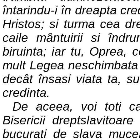
întarindu-i în dreapta cred
Hristos; si turma cea dr
caile mântuirii si îndr
biruinta; iar tu, Oprea, 
mult Legea neschimbata a 
decât însasi viata ta, su
credinta.
De aceea, voi toti ca
Bisericii dreptslavitoa
bucurati de slava mucenic