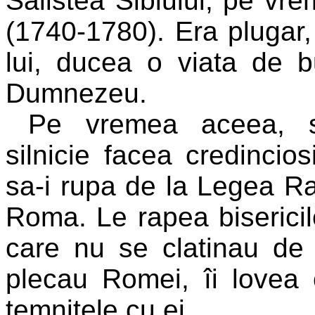
Salistea Sibiului, pe vr
(1740-1780). Era plugar, 
lui, ducea o viata de b
Dumnezeu.
Pe vremea aceea, s
silnicie facea credincio
sa-i rupa de la Legea Rasa
Roma. Le rapea bisericile
care nu se clatinau de 
plecau Romei, îi lovea 
temnitele cu ei.