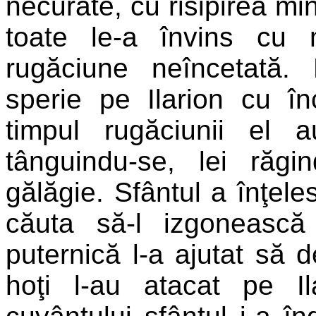
necurate, cu risipirea min
toate le-a învins cu 
rugăciune neîncetată. 
sperie pe Ilarion cu înch
timpul rugăciunii el 
tânguindu-se, lei răgi
gălăgie. Sfântul a înţele
căuta să-l izgonească
puternică l-a ajutat să 
hoţi l-au atacat pe I