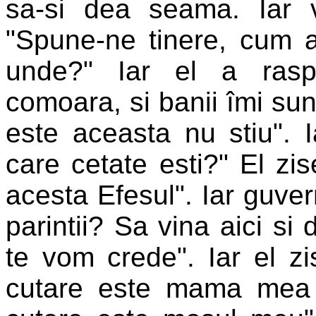
sa-si dea seama. Iar v
"Spune-ne tinere, cum a
unde?" Iar el a rasp
comoara, si banii îmi sunt
este aceasta nu stiu". I
care cetate esti?" El zi
acesta Efesul". Iar guvern
parintii? Sa vina aici s
te vom crede". Iar el zi
cutare este mama mea s