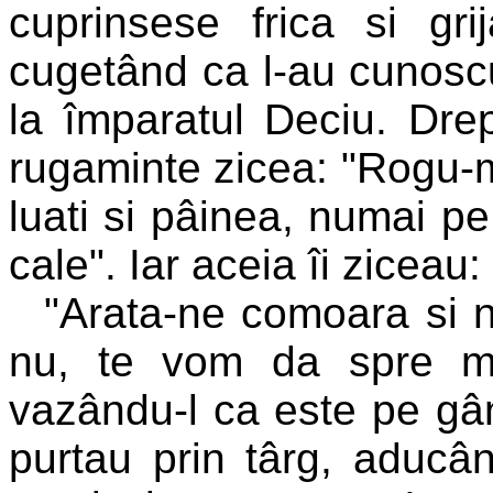
cuprinsese frica si gr
cugetând ca l-au cunoscut
la împaratul Deciu. Dre
rugaminte zicea: "Rogu-ma
luati si pâinea, numai p
cale". Iar aceia îi ziceau:
"Arata-ne comoara si n
nu, te vom da spre mo
vazându-l ca este pe gând
purtau prin târg, aducân