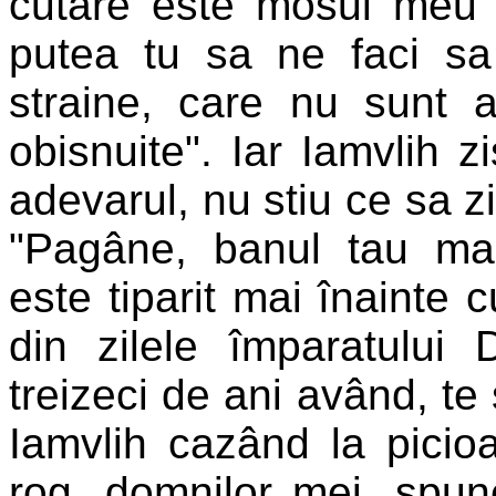
cutare este mosul meu".
putea tu sa ne faci 
straine, care nu sunt 
obisnuite". Iar Iamvlih 
adevarul, nu stiu ce sa zi
"Pagâne, banul tau mar
este tiparit mai înainte c
din zilele împaratului D
treizeci de ani având, te 
Iamvlih cazând la picio
rog, domnilor mei, spun