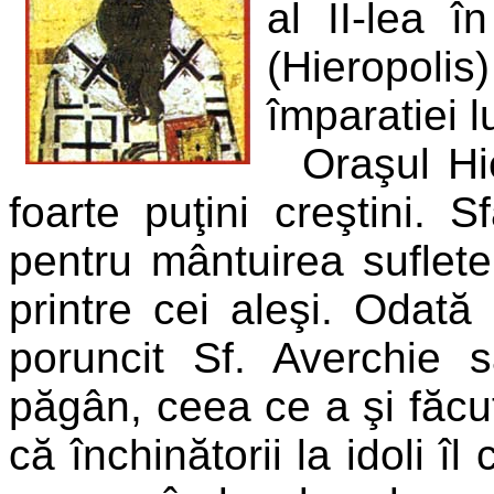
al II-lea î
(Hieropolis
împaratiei 
Oraşul Hi
foarte puţini creştini.
pentru mântuirea suflete
printre cei aleşi. Odată 
poruncit Sf. Averchie s
păgân, ceea ce a şi făcu
că închinătorii la idoli î