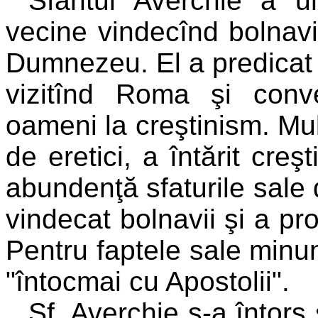
Sfântul Averchie a um
vecine vindecînd bolnavi
Dumnezeu. El a predicat î
vizitînd Roma şi conv
oameni la creştinism. Mulţ
de eretici, a întărit creş
abundenţă sfaturile sale
vindecat bolnavii şi a p
Pentru faptele sale minun
"întocmai cu Apostolii".
Sf. Averchie s-a întors