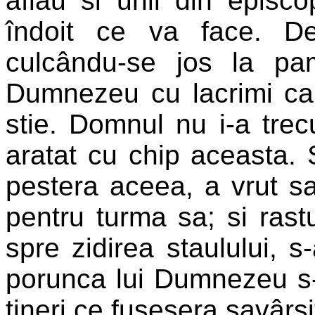
aflau si unii din episco
îndoit ce va face. D
culcându-se jos la pa
Dumnezeu cu lacrimi ca
stie. Domnul nu i-a trecu
aratat cu chip aceasta. 
pestera aceea, a vrut s
pentru turma sa; si rast
spre zidirea staulului, s
porunca lui Dumnezeu s-a
tineri ce fusesera savârsi