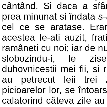
cântând. Si daca a sfâr
prea minunat si îndata s
cel ce se aratase. Era
acestea le-ati auzit, frat
ramâneti cu noi; iar de n
slobozindu-i, le zis
duhovnicestii mei fii, si 
au petrecut leii trei
picioarelor lor, se întoar
calatorind câteva zile au