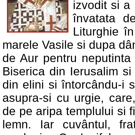
izvodit si 
învatata d
Liturghie î
marele Vasile si dupa d
de Aur pentru neputinta
Biserica din Ierusalim si
din elini si întorcându-i
asupra-si cu urgie, care,
de pe aripa templului si f
lemn. Iar cuvântul, fr