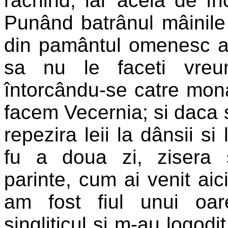
racnind; iar aceia de fr
Punând batrânul mâinile p
din pamântul omenesc au
sa nu le faceti vreu
întorcându-se catre monahi
facem Vecernia; si daca s
repezira leii la dânsii si
fu a doua zi, zisera s
parinte, cum ai venit aic
am fost fiul unui oa
singliticul si m-au logodi