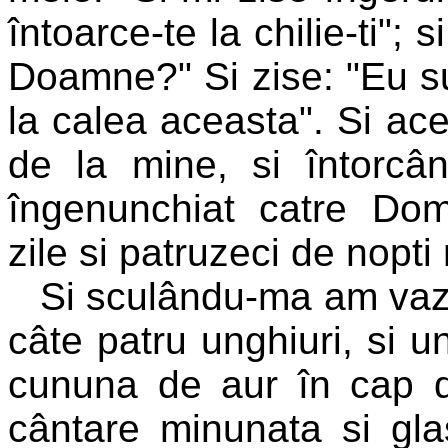
întoarce-te la chilie-ti"; 
Doamne?" Si zise: "Eu su
la calea aceasta". Si ac
de la mine, si întorcâ
îngenunchiat catre Dom
zile si patruzeci de nopt
Si sculându-ma am vazu
câte patru unghiuri, si u
cununa de aur în cap d
cântare minunata si gla