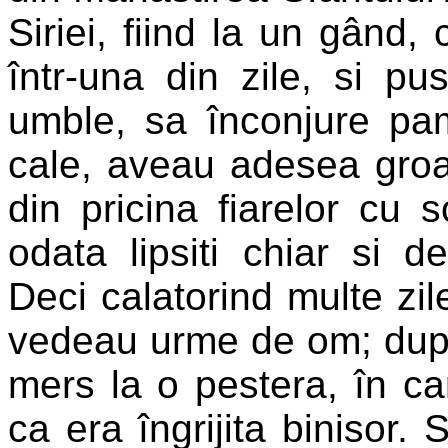
Siriei, fiind la un gând,
într-una din zile, si p
umble, sa înconjure pam
cale, aveau adesea groaz
din pricina fiarelor cu 
odata lipsiti chiar si d
Deci calatorind multe zil
vedeau urme de om; dupa
mers la o pestera, în c
ca era îngrijita binisor. 