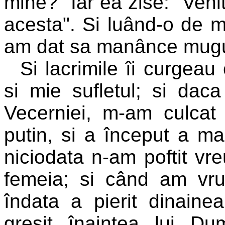
mine?" Iar ea zise: "Venit
acesta". Si luând-o de m
am dat sa manânce mugu
Si lacrimile îi curgeau
si mie sufletul; si daca
Vecerniei, m-am culca
putin, si a început a ma
niciodata n-am poftit vr
femeia; si când am vr
îndata a pierit dinai
gresit înaintea lui D