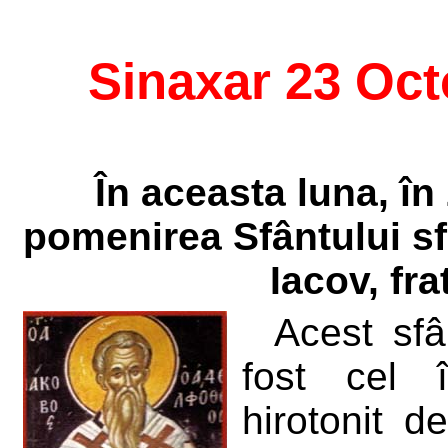
Sinaxar 23 Oc
În aceasta luna, în 
pomenirea Sfântului sf
Iacov, fr
Acest sfâ
fost cel î
hirotonit d