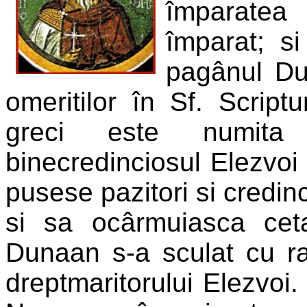
împaratea
împarat; si
pagânul Du
omeritilor în Sf. Scrip
greci este numita A
binecredinciosul Elezvoi
pusese pazitori si credin
si sa ocârmuiasca ceta
Dunaan s-a sculat cu ra
dreptmaritorului Elezvoi.