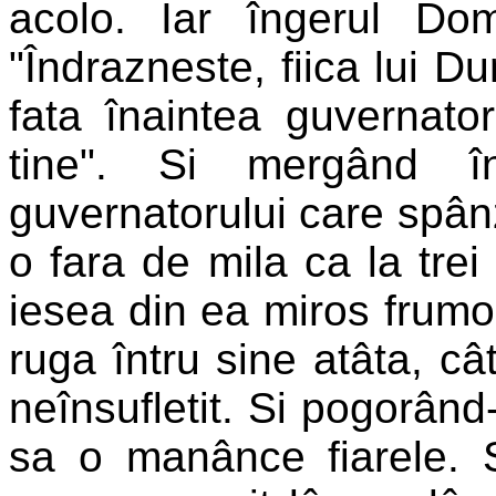
acolo. Iar îngerul Dom
"Îndrazneste, fiica lui D
fata înaintea guvernato
tine". Si mergând în
guvernatorului care spânz
o fara de mila ca la tre
iesea din ea miros frumos 
ruga întru sine atâta, câ
neînsufletit. Si pogorând
sa o manânce fiarele. S