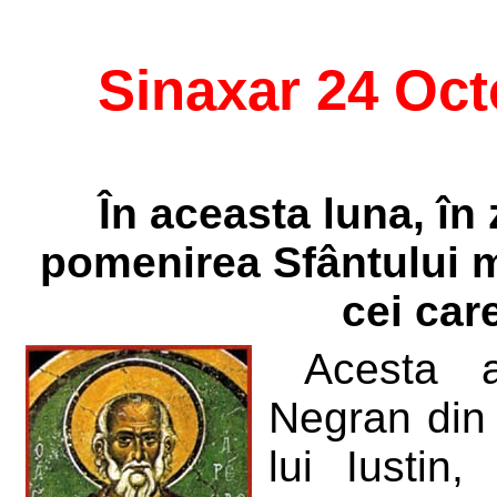
Sinaxar 24 Oc
În aceasta luna, în 
pomenirea Sfântului m
cei care
Acesta a
Negran din 
lui Iustin,