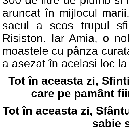
300 de litre de plumb si l
aruncat în mijlocul mari
sacul a scos trupul sf
Risiston. Iar Amia, o nob
moastele cu pânza curata
a asezat în acelasi loc la
Tot în aceasta zi, Sfint
care pe pamânt fiin
Tot în aceasta zi, Sfânt
sabie s