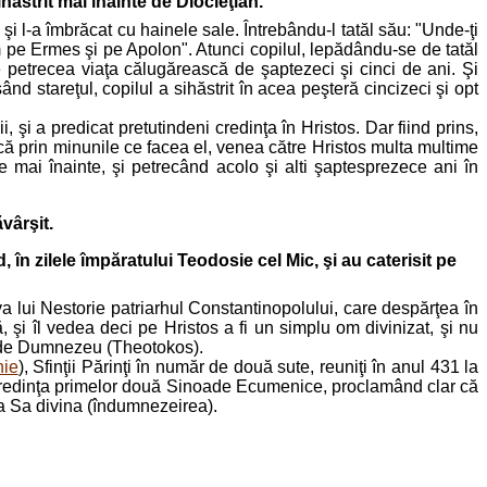
hăstrit mai înainte de Diocleţian.
, şi l-a îmbrăcat cu hainele sale. Întrebându-l tatăl său: "Unde-ţi
m pe Ermes şi pe Apolon". Atunci copilul, lepădându-se de tatăl
e petrecea viaţa călugărească de şaptezeci şi cinci de ani. Şi
nd stareţul, copilul a sihăstrit în acea peşteră cincizeci şi opt
 şi a predicat pretutindeni credinţa în Hristos. Dar fiind prins,
că prin minunile ce facea el, venea către Hristos multa multime
se mai înainte, şi petrecând acolo şi alti şaptesprezece ani în
vârşit.
, în zilele împăratului Teodosie cel Mic, şi au caterisit pe
a lui Nestorie patriarhul Constantinopolului, care despărţea în
 şi îl vedea deci pe Hristos a fi un simplu om divinizat, şi nu
e de Dumnezeu (Theotokos).
nie
), Sfinţii Părinţi în număr de două sute, reuniţi în anul 431 la
t credinţa primelor două Sinoade Ecumenice, proclamând clar că
ea Sa divina (îndumnezeirea).