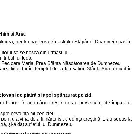
chim şi Ana.
Mântuirea, pentru naşterea Preasfintei Stăpânei Doamnei noastre
itorul să se nască din urmaşii lui.
 tribul lui Iuda.
, pe Fecioara Maria, Prea Sfânta Născătoarea de Dumnezeu.
rea fiicei lui în Templul de la Ierusalim. Sfânta Ana a murit în
lovani de piatră şi apoi spânzurat pe zid.
i Licius, în anii când creştinii erau persecutaţi de împăratul
 spre nevoinţa muceniciei.
pentru a vina de a fi mărturisit credinţa creştină. L-au supus la
tră, şi-a dat sufletul lui Dumnezeu.