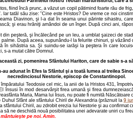
cuviosului Părintelui nostru Teofan mărturisitorul, care a si
stos, fiind încă prunc, a văzut un copil pătimind foarte rău de frig
. Iar tatăl său zise: "Cine este Hristos? De vreme ce noi cinsti
cheama Diavinon, şi l-a dat în seama unui părinte sihastru, car
ască; şi erau hrăniţi amândoi de un înger. După cinci ani, răposâ
din peşteră, şi încălecând pe un leu, a umblat şaizeci de stadii,
e palme. După aceea, supunându-l la felurite chinuri, şi văzând 
ă în sihăstria sa. Şi suindu-se iarăşi la peştera în care locui
nci, s-a mutat către Domnul.
 această zi, pomenirea Sfântului Hariton, care de sabie s-a să
s-au adunat în Efes la Sfântul şi a toată lumea al treilea Sinod
necredinciosul Nestorie, episcop de Constantinopol.
mpăratului Teodosie cel mic, la anii de la Hristos 431, împotriv
El însusi în mod desarvârşit firea umană şi firea dumnezeiască,
 Preasfânta Maria, Mama lui Iisus, nu poate fi numită Născătoar
de Duhul Sfânt ale sfântului Chiril de Alexandria (prăznuit la
9 iu
sfântului Chiril, au zdrobit erezia lui Nestorie şi au confirma
a să ne deschidă nouă posibilitatea unei adevarate uniri cu fir
e mântuieşte pe noi. Amin.