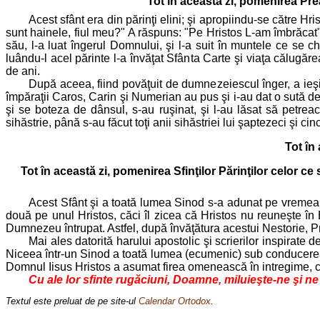
Tot în această zi, pomenirea Prea
Acest sfânt era din părinţi elini; şi apropiindu-se către Hri
sunt hainele, fiul meu?" A răspuns: "Pe Hristos L-am îmbrăcat"
său, l-a luat îngerul Domnului, şi l-a suit în muntele ce se 
luându-l acel părinte l-a învăţat Sfânta Carte şi viaţa călugăre
de ani.
După aceea, fiind povăţuit de dumnezeiescul înger, a ieşit 
împăraţii Caros, Carin şi Numerian au pus şi i-au dat o sută d
şi se boteza de dânsul, s-au ruşinat, şi l-au lăsat să petreac
sihăstrie, până s-au făcut toţi anii sihăstriei lui şaptezeci şi ci
Tot în
Tot în această zi, pomenirea Sfinţilor Părinţilor celor ce 
Acest Sfânt şi a toată lumea Sinod s-a adunat pe vremea î
două pe unul Hristos, căci îl zicea că Hristos nu reuneşte în 
Dumnezeu întrupat. Astfel, după învăţătura acestui Nestorie,
Mai ales datorită harului apostolic şi scrierilor inspirate 
Niceea într-un Sinod a toată lumea (ecumenic) sub conducerea 
Domnul Iisus Hristos a asumat firea omenească în intregime, c
Cu ale lor sfinte rugăciuni, Doamne, miluieşte-ne şi n
Textul este preluat de pe site-ul
Calendar Ortodox
.