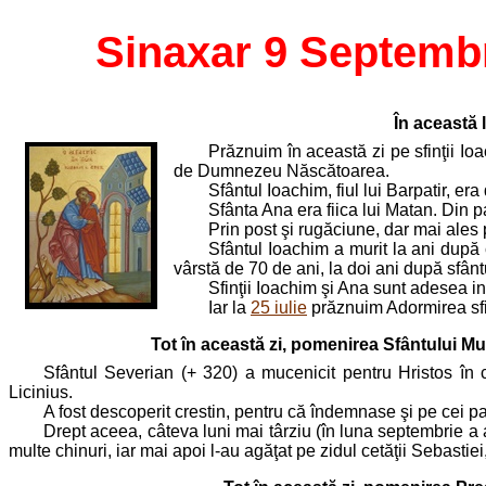
Sinaxar 9 Septemb
În această 
Prăznuim în această zi pe sfinţii Io
de Dumnezeu Născătoarea.
Sfântul Ioachim, fiul lui Barpatir, e
Sfânta Ana era fiica lui Matan. Din par
Prin post şi rugăciune, dar mai ale
Sfântul Ioachim a murit la ani după 
vârstă de 70 de ani, la doi ani după sfânt
Sfinţii Ioachim şi Ana sunt adesea in
Iar la
25 iulie
prăznuim Adormirea sf
Tot în această zi, pomenirea Sfântului Mu
Sfântul Severian (+ 320) a mucenicit pentru Hristos în c
Licinius.
A fost descoperit crestin, pentru că îndemnase şi pe cei p
Drept aceea, câteva luni mai târziu (în luna septembrie a a
multe chinuri, iar mai apoi l-au agăţat pe zidul cetăţii Sebastie