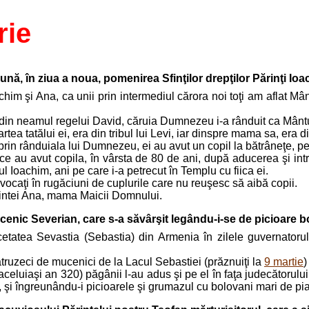
rie
lună, în ziua a noua, pomenirea Sfinţilor drepţilor Părinţi Ioa
achim şi Ana, ca unii prin intermediul cărora noi toţi am aflat 
ra din neamul regelui David, căruia Dumnezeu i-a rânduit ca Mântu
tea tatălui ei, era din tribul lui Levi, iar dinspre mama sa, era din
s prin rânduiala lui Dumnezeu, ei au avut un copil la bătrâneţe
ce au avut copila, în vârsta de 80 de ani, după aducerea şi intra
ul Ioachim, ani pe care i-a petrecut în Templu cu fiica ei.
vocaţi în rugăciuni de cuplurile care nu reuşesc să aibă copii.
intei Ana, mama Maicii Domnului.
cenic Severian, care s-a săvârşit legându-i-se de picioare bo
etatea Sevastia (Sebastia) din Armenia în zilele guvernatorulu
atruzeci de mucenici de la Lacul Sebastiei (prăznuiţi la
9 martie
)
celuiaşi an 320) păgânii l-au adus şi pe el în faţa judecătorului 
i, şi îngreunându-i picioarele şi grumazul cu bolovani mari de pia