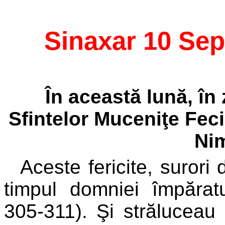
Sinaxar 10 Se
În această lună, în
Sfintelor Muceniţe Fec
Ni
Aceste fericite, surori 
timpul domniei împărat
305-311). Şi străluceau 