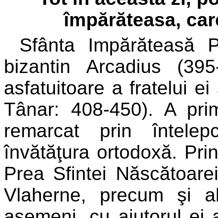
împărăteasa, care
Sfânta Impărăteasă Pu
bizantin Arcadius (39
asfatuitoare a fratelui e
Tânar: 408-450). A pri
remarcat prin întelep
învătăţura ortodoxă. Prin 
Prea Sfintei Născătoar
Vlaherne, precum şi al
asemeni, cu ajutorul ei a