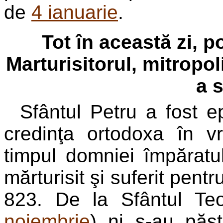
de
4 ianuarie
.
Tot în această zi, 
Marturisitorul, mitropol
a s
Sfântul Petru a fost 
credinţa ortodoxa în v
timpul domniei împăratu
mărturisit şi suferit pentr
823. De la Sfântul Teo
noiembrie
) ni s-au păst