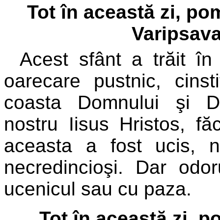
Tot în această zi, p
Varipsava
Acest sfânt a trăit î
oarecare pustnic, cins
coasta Domnului şi Du
nostru Iisus Hristos, fă
aceasta a fost ucis, 
necredincioşi. Dar odo
ucenicul sau cu paza.
Tot în această zi, p