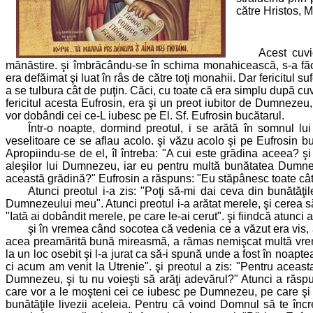
către Hristos, 
Acest cuvi
mănăstire. şi îmbrăcându-se în schima monahicească, s-a făcu
era defăimat şi luat în râs de către toţi monahii. Dar fericitul su
a se tulbura cât de puţin. Căci, cu toate că era simplu după cu
fericitul acesta Eufrosin, era şi un preot iubitor de Dumneze
vor dobândi cei ce-L iubesc pe El. Sf. Eufrosin bucătarul.
Într-o noapte, dormind preotul, i se arătă în somnul lu
veselitoare ce se aflau acolo. şi văzu acolo şi pe Eufrosin buc
Apropiindu-se de el, îl întreba: "A cui este grădina aceea? ş
aleşilor lui Dumnezeu, iar eu pentru multă bunătatea Dumnezeul
această grădină?" Eufrosin a răspuns: "Eu stăpânesc toate câte
Atunci preotul i-a zis: "Poţi să-mi dai ceva din bunătăţi
Dumnezeului meu". Atunci preotul i-a arătat merele, şi cerea să
"Iată ai dobândit merele, pe care le-ai cerut". şi fiindcă atunci a
şi în vremea când socotea că vedenia ce a văzut era vis, a
acea preamărită bună mireasmă, a rămas nemişcat multă vreme
la un loc osebit şi l-a jurat ca să-i spună unde a fost în noapt
ci acum am venit la Utrenie". şi preotul a zis: "Pentru aceasta
Dumnezeu, şi tu nu voieşti să arăţi adevărul?" Atunci a răspu
care vor a le moşteni cei ce iubesc pe Dumnezeu, pe care şi t
bunătăţile livezii aceleia. Pentru că voind Domnul să te încre