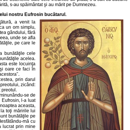
ărită, s-au spăimântat şi au mărit pe Dumnezeu.
elui nostru Eufrosin bucătarul.
ătură, a venit la
 ca un om simplu,
ştea gândului, fără
ceea, unde se afla
tăţile, pe care le
a bunătăţile cele
bunătăţile acelea.
asta este locuinţa
şi oare ce faci în
acestora".
cestea, prin darul
preotului, zicând:
 preotul.
şi minunându-se de
ufrosin, l-a luat
n noaptea aceasta,
 toţi măririle lui
sunt bunătăţile pe
e desfătându-mă cu
a lucrat prin mine