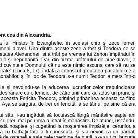
ra cea din Alexandria.
 lui Hristos în Evanghelie, în acelaşi chip şi zece femei,
ameni diavol. Una dintre aceste zece a fost şi Teodora ce se
tea Alexandriei, şi a trăit pe vremea lui Zenon împăratul în
ală şi neprihănită. Dar, din pizma urâtorului de bine diavol, a
ind cuvintele Domnului că nu este nimic ascuns, care să nu se
arate" (Luca 8, 17), îndată a cunoscut greutatea păcatului ce a
ahilor, şi în loc de Teodora s-a numit Teodor, a mers într-o
ele şi nevoindu-se la aducerea lucrurilor celor trebuincioase
t desfrânare cu o femeie, de către unii care au adus un prunc şi
 aceasta Fericita Teodora, primind prihănirea aceasta ca fiind
Aşa se sârguia, de trei ori fericită, a se tăinui pe sine că era
 său, i-au îngăduit să locuiască lângă mănăstire şapte ani
bia cu greu mai pe urmă a intrat în mănăstire. De atunci, uscându-
oată noaptea, şi cugetând la moştenirea împărăţiei cerurilor, a
nă cu bărbaţii fără a fi cunoscută, şi s-a nevoit ca un bărbat,
ă de ostenelile sale cele vrednice de plată, s-a suit cu bucurie