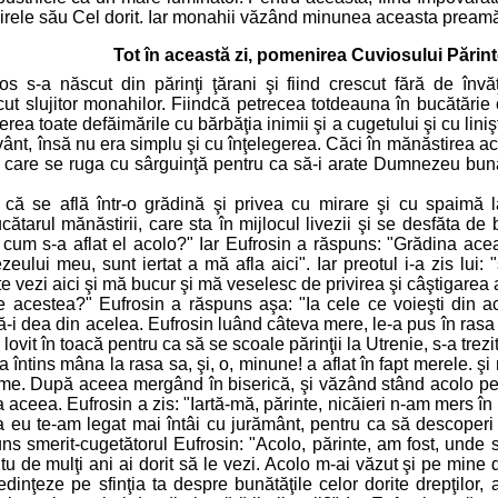
Mirele său Cel dorit. Iar monahii văzând minunea aceasta pream
Tot în această zi, pomenirea Cuviosului Părint
os s-a născut din părinţi ţărani şi fiind crescut fără de învăţ
t slujitor monahilor. Fiindcă petrecea totdeauna în bucătărie
ferea toate defăimările cu bărbăţia inimii şi a cugetului şi cu lini
vânt, însă nu era simplu şi cu înţelegerea. Căci în mănăstirea a
u, care se ruga cu sârguinţă pentru ca să-i arate Dumnezeu bună
i că se află într-o grădină şi privea cu mirare şi cu spaimă l
ătarul mănăstirii, care sta în mijlocul livezii şi se desfăta de 
i cum s-a aflat el acolo?" Iar Eufrosin a răspuns: "Grădina ace
ui meu, sunt iertat a mă afla aici". Iar preotul i-a zis lui: "
 vezi aici şi mă bucur şi mă veselesc de privirea şi câştigarea 
le acestea?" Eufrosin a răspuns aşa: "Ia cele ce voieşti din a
-i dea din acelea. Eufrosin luând câteva mere, le-a pus în rasa 
 lovit în toacă pentru ca să se scoale părinţii la Utrenie, s-a trezit
 întins mâna la rasa sa, şi, o, minune! a aflat în fapt merele. 
. După aceea mergând în biserică, şi văzând stând acolo pe E
ea aceea. Eufrosin a zis: "Iartă-mă, părinte, nicăieri n-am mers î
 eu te-am legat mai întâi cu jurământ, pentru ca să descoperi la
ns smerit-cugetătorul Eufrosin: "Acolo, părinte, am fost, unde 
u de mulţi ani ai dorit să le vezi. Acolo m-ai văzut şi pe min
dinţeze pe sfinţia ta despre bunătăţile celor dorite drepţilor, 