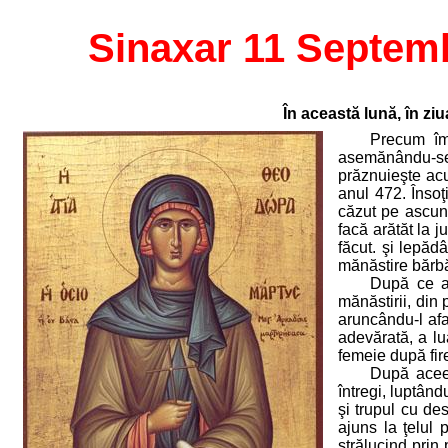
Sinaxar 11 Septem
În această lună, în z
Precum împ
asemănându-se 
prăznuieşte ac
anul 472. Însoţ
căzut pe ascuns
facă arătăt la 
făcut. şi lepă
mănăstire bărbă
După ce a 
mănăstirii, din
aruncându-l afa
adevărată, a lu
femeie după fir
După aceea
întregi, luptând
şi trupul cu de
ajuns la ţelul 
strălucind prin