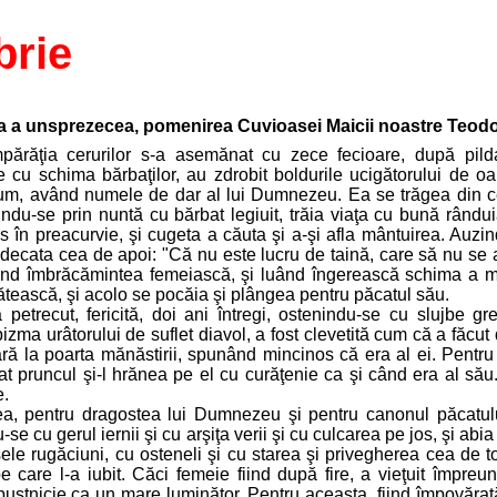
brie
iua a unsprezecea, pomenirea Cuvioasei Maicii noastre Teodo
ărăţia cerurilor s-a asemănat cu zece fecioare, după pilda
cu schima bărbaţilor, au zdrobit boldurile ucigătorului de o
um, având numele de dar al lui Dumnezeu. Ea se trăgea din ceta
indu-se prin nuntă cu bărbat legiuit, trăia viaţa cu bună rândui
 în preacurvie, şi cugeta a căuta şi a-şi afla mântuirea. Auz
judecata cea de apoi: "Că nu este lucru de taină, care să nu se 
dând îmbrăcămintea femeiască, şi luând îngerească schima a mon
tească, şi acolo se pocăia şi plângea pentru păcatul său.
petrecut, fericită, doi ani întregi, ostenindu-se cu slujbe gr
 pizma urâtorului de suflet diavol, a fost clevetită cum că a făcu
ră la poarta mănăstirii, spunând mincinos că era al ei. Pentru
at pruncul şi-l hrănea pe el cu curăţenie ca şi când era al său. 
e.
, pentru dragostea lui Dumnezeu şi pentru canonul păcatului
u-se cu gerul iernii şi cu arşiţa verii şi cu culcarea pe jos, şi a
sele rugăciuni, cu osteneli şi cu starea şi privegherea cea de t
pe care l-a iubit. Căci femeie fiind după fire, a vieţuit împreu
 pustnicie ca un mare luminător. Pentru aceasta, fiind împovărat