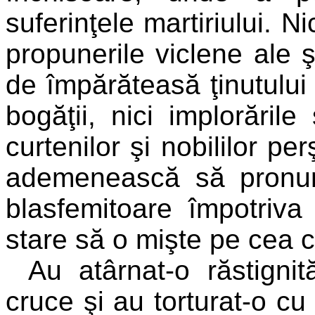
suferinţele martiriului. Ni
propunerile viclene ale ş
de împărăteasă ţinutului 
bogăţii, nici implorările
curtenilor şi nobililor pe
ademenească să pronun
blasfemitoare împotriva
stare să o mişte pe cea c
Au atârnat-o răstign
cruce şi au torturat-o cu 