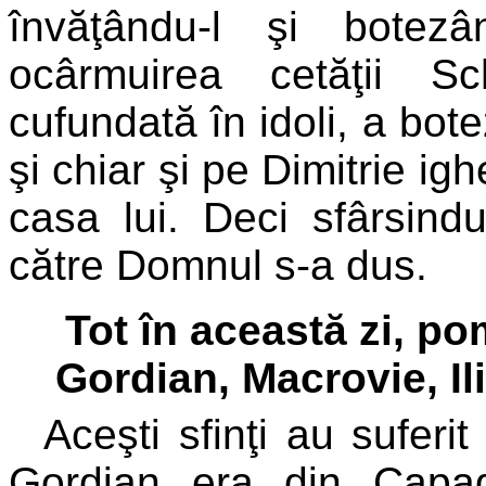
învăţându-l şi botezâ
ocârmuirea cetăţii S
cufundată în idoli, a bote
şi chiar şi pe Dimitrie ig
casa lui. Deci sfârsindu
către Domnul s-a dus.
Tot în această zi, po
Gordian, Macrovie, Ili
Aceşti sfinţi au suferit
Gordian era din Capad