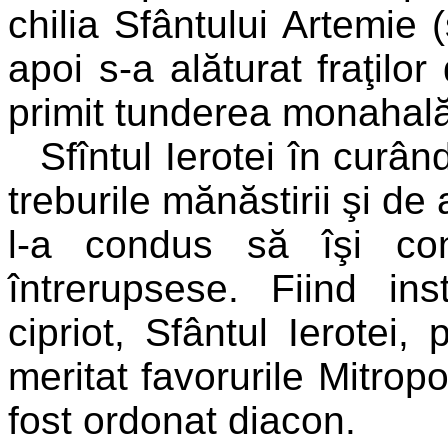
chilia Sfântului Artemie (
apoi s-a alăturat fraţilo
primit tunderea monahală
Sfîntul Ierotei în curâ
treburile mănăstirii şi d
l-a condus să îşi co
întrerupsese. Fiind i
cipriot, Sfântul Ierotei,
meritat favorurile Mitropo
fost ordonat diacon.