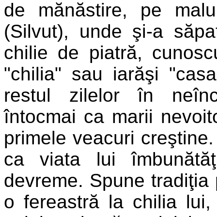
de mănăstire, pe malul
(Silvut), unde şi-a săp
chilie de piatră, cuno
"chilia" sau iarăşi "casa
restul zilelor în neîn
întocmai ca marii nevoito
primele veacuri creştine
ca viata lui îmbunătă
devreme. Spune tradiţia 
o fereastră la chilia lui