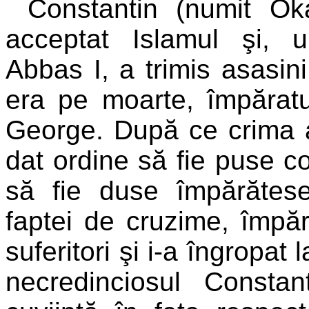
Constantin (numit Oka
acceptat Islamul şi, u
Abbas I, a trimis asasini
era pe moarte, împăratul
George. După ce crima a 
dat ordine să fie puse co
să fie duse împărătese
faptei de cruzime, împără
suferitori şi i-a îngropat
necredinciosul Consta