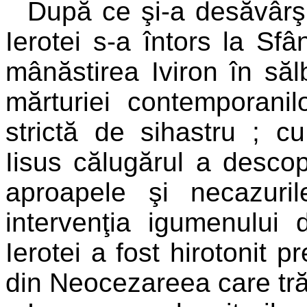
După ce şi-a desăvârşi
Ierotei s-a întors la Sfâ
mânăstirea Iviron în să
mărturiei contemporanil
strictă de sihastru ; c
Iisus călugărul a desco
aproapele şi necazuri
intervenţia igumenului d
Ierotei a fost hirotonit p
din Neocezareea care trăi