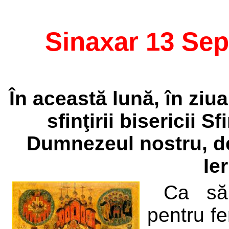
Sinaxar 13 Se
În această lună, în ziu
sfinţirii bisericii Sf
Dumnezeul nostru, de
Ie
Ca să
pentru fer