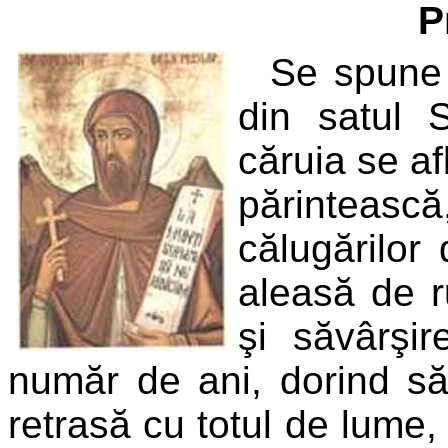
P
Se spune 
din satul 
căruia se af
părinteasc
călugărilor
aleasă de r
şi săvârşi
număr de ani, dorind să 
retrasă cu totul de lume, 