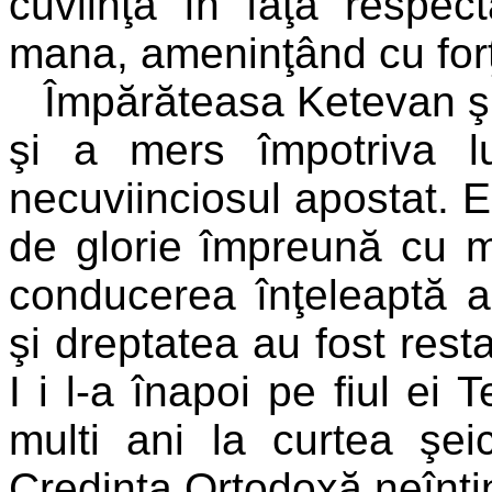
cuviinţă în faţa respect
mana, ameninţând cu forţ
Împărăteasa Ketevan şi
şi a mers împotriva l
necuviinciosul apostat. E
de glorie împreună cu m
conducerea înţeleaptă 
şi dreptatea au fost rest
I i l-a înapoi pe fiul ei 
multi ani la curtea şeic
Credinta Ortodoxă neînti