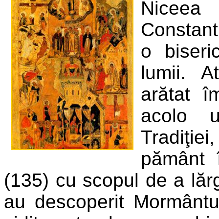
Niceea 
Constant
o biseri
lumii. A
arătat î
acolo u
Tradiţiei
pământ î
(135) cu scopul de a lăr
au descoperit Mormântul