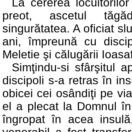
La cererea locuitoril
preot, ascetul tăgăd
singurătatea. A oficiat sl
ani, împreună cu discipo
Meletie şi călugării Ioasa
Simţindu-si sfârşitul a
discipoli s-a retras în in
obicei cei osândiţi pe vi
el a plecat la Domnul în 
îngropat în acea insulă