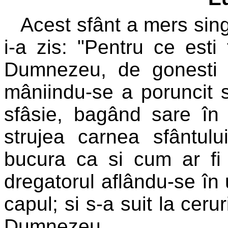
Acest sfânt a mers sing
i-a zis: "Pentru ce esti
Dumnezeu, de gonesti t
mâniindu-se a poruncit s
sfâsie, bagând sare în 
strujea carnea sfântulu
bucura ca si cum ar fi p
dregatorul aflându-se în 
capul; si s-a suit la ceru
Dumnezeu.