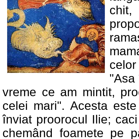
chit
propo
ramas
mama-
celor
"Asa 
vreme ce am mintit, proo
celei mari". Acesta este
înviat proorocul Ilie; cac
chemând foamete pe pa