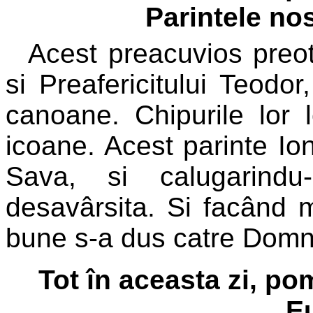
Parintele nos
Acest preacuvios preot
si Preafericitului Teodor
canoane. Chipurile lor l
icoane. Acest parinte Io
Sava, si calugarindu
desavârsita. Si facând m
bune s-a dus catre Domn
Tot în aceasta zi, p
E