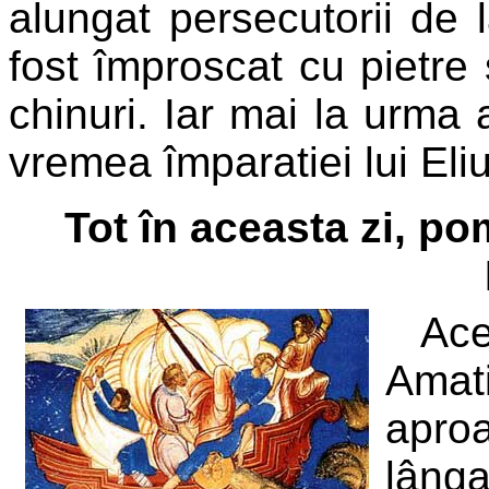
alungat persecutorii de 
fost împroscat cu pietre s
chinuri. Iar mai la urma
vremea împaratiei lui Eli
Tot în aceasta zi, p
Ace
Amat
aproa
lâng