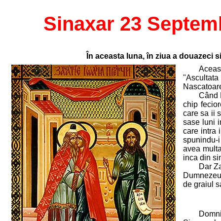
Sinaxar 23 Septem
În aceasta luna, în ziua a douazeci s
Aceast
"Ascultata
Nascatoarei
Când D
chip fecio
care sa ii 
sase luni 
care intra 
spunindu-i 
avea multa
inca din si
Dar Za
Dumnezeu vo
de graiul 
Domni