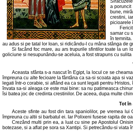
Siracuzele 
a poruncit
bune, mirân
crestini, i
picioarele 
Ferici
samar cu st
în temnita
au adus si pe tatal lor Ioan, si ridicându-l cu mâna stânga de grum
Si facând foc mare, au ars trupurile sfintilor toate la un l
goliciune si nesupunându-se aceluia, a fost strapuns cu sulita si 
Aceasta sfânta s-a nascut în Egipt, la locul ce se cheam
împreuna cu alte fecioare la fântâna ca sa-si scoata apa si vaz
legati într-o corabie, si aflând ea ca sunt legati pentru Hristos
învata sa-si aleaga ce este mai bine: sa nu patimeasca chinuri, 
îsi batea joc de credinta crestinilor. De aceea, dupa multe chinur
Tot în
Aceste sfinte au fost din tara spaniolilor, pe vremea lui
împreuna cu altii si barbatul ei. Iar Polixeni fusese rapita de 
Crezând multi prin ea, a luat cu sine pe Apostolul Onisi
botezase, si a aflat pe sora sa Xantipi. Si petrecându-si viata