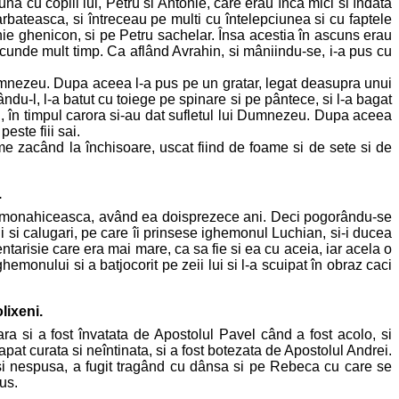
na cu copiii lui, Petru si Antonie, care erau înca mici si îndata
rbateasca, si întreceau pe multi cu întelepciunea si cu faptele
nie ghenicon, si pe Petru sachelar. Însa acestia în ascuns erau
ascunde mult timp. Ca aflând Avrahin, si mâniindu-se, i-a pus cu
Dumnezeu. Dupa aceea l-a pus pe un gratar, legat deasupra unui
ându-l, l-a batut cu toiege pe spinare si pe pântece, si l-a bagat
i, în timpul carora si-au dat sufletul lui Dumnezeu. Dupa aceea
este fiii sai.
vreme zacând la închisoare, uscat fiind de foame si de sete si de
.
ima monahiceasca, având ea doisprezece ani. Deci pogorându-se
i si calugari, pe care îi prinsese ighemonul Luchian, si-i ducea
entarisie care era mai mare, ca sa fie si ea cu aceia, iar acela o
emonului si a batjocorit pe zeii lui si l-a scuipat în obraz caci
lixeni.
ara si a fost învatata de Apostolul Pavel când a fost acolo, si
pat curata si neîntinata, si a fost botezata de Apostolul Andrei.
 si nespusa, a fugit tragând cu dânsa si pe Rebeca cu care se
us.