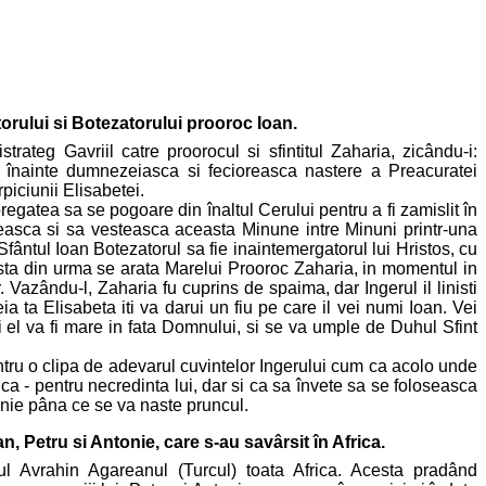
torului si Botezatorului prooroc Ioan.
ateg Gavriil catre proorocul si sfintitul Zaharia, zicându-i:
 înainte dumnezeiasca si fecioreasca nastere a Preacuratei
iciunii Elisabetei.
gatea sa se pogoare din înaltul Cerului pentru a fi zamislit în
reasca si sa vesteasca aceasta Minune intre Minuni printr-una
fântul Ioan Botezatorul sa fie inaintemergatorul lui Hristos, cu
esta din urma se arata Marelui Prooroc Zaharia, in momentul in
Vazându-l, Zaharia fu cuprins de spaima, dar Ingerul il linisti
eia ta Elisabeta iti va darui un fiu pe care il vei numi Ioan. Vei
i el va fi mare in fata Domnului, si se va umple de Duhul Sfint
entru o clipa de adevarul cuvintelor Ingerului cum ca acolo unde
 ca - pentru necredinta lui, dar si ca sa învete sa se foloseasca
nie pâna ce se va naste pruncul.
n, Petru si Antonie, care s-au savârsit în Africa.
Avrahin Agareanul (Turcul) toata Africa. Acesta pradând