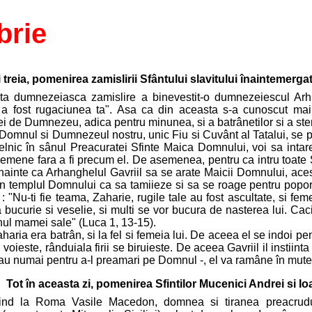
brie
i treia, pomenirea zamislirii Sfântului slavitului înaintemerga
a dumnezeiasca zamislire a binevestit-o dumnezeiescul Arhistr
 a fost rugaciunea ta". Asa ca din aceasta s-a cunoscut mai
 de Dumnezeu, adica pentru minunea, si a batrânetilor si a sterp
omnul si Dumnezeul nostru, unic Fiu si Cuvânt al Tatalui, se pre
relnic în sânul Preacuratei Sfinte Maica Domnului, voi sa inta
semene fara a fi precum el. De asemenea, pentru ca intru toate S
inainte ca Arhanghelul Gavriil sa se arate Maicii Domnului, ac
in templul Domnului ca sa tamiieze si sa se roage pentru popor. 
: "Nu-ti fie teama, Zaharie, rugile tale au fost ascultate, si fem
 bucurie si veselie, si multi se vor bucura de nasterea lui. Cac
nul mamei sale" (Luca 1, 13-15).
haria era batrân, si la fel si femeia lui. De aceea el se indoi p
ieste, rânduiala firii se biruieste. De aceea Gavriil il instiinta
sau numai pentru a-l preamari pe Domnul -, el va ramâne în mute
Tot în aceasta zi, pomenirea Sfintilor Mucenici Andrei si Ioa
nd la Roma Vasile Macedon, domnea si tiranea preacrudul 