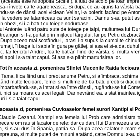
(aceasta este Mitropolia Siciliei), a luat de acolo pe Ioan împreu
 sa-i învete carte agareneasca. Si dupa ce au ajuns la vârsta ba
du-se de dânsii acel viclean Veliar, i-a boierit: facând pe Anto
ar la vedere se fatarniceau ca sunt saracini. Dar nu s-au putut 
în obezi, si i-a batut cu toiege noduroase.
tul Antonie luând patru sute de toiege pe talpi, multumea lui 
reanguri si l-a purtat prin mijlocul târgului. Iar pe Petru dezbrac
. Dupa aceea mai scotându-i, iarasi i-a supus la cumplite chinur
aji, îi baga lui sabia în gura pe gâtlej, si asa el si-a dat duhul p
oc. Iar fericitul Andrei, foarte batrân fiind de vârsta, si multa 
apoi i s-a taiat capul. Si asa s-a plinit marturisirea lor.
Tot în aceasta zi, pomenirea Sfintei Mucenite Raida fecioara
a Tama, fiica fiind unui preot anume Petru, si a îmbracat sch
ând multe fecioare, femei si multime de barbati, preoti si diacon
, îmbarbatându-se, a intrat si ea între dânsii, rugându-se lui Com
nici sa moara cu acei legati. Dar nevrând ea, a stat înaintea igh
i i s-a taiat capul.
 aceasta zi, pomenirea Cuvioaselor femei surori Xantipi si Po
 Claudie Cezarul. Xantipi era femeia lui Prob care administra t
oarecare om rau si facator de rele; dar cu darul lui Dumnezeu a sca
m, si s-au dus în Spania, patria sa. Dupa acea calatorie mare
 împreuna, si multe puteri de minuni aratând, catre Domnul s-au d