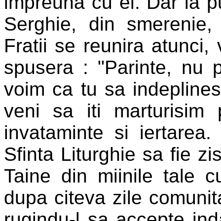
impreuna cu ei. Dar la p
Serghie, din smerenie
Fratii se reunira atunci, 
spusera : "Parinte, nu 
voim ca tu sa indeplinest
veni sa iti marturisim
invataminte si iertare
Sfinta Liturghie sa fie zi
Taine din miinile tale c
dupa citeva zile comunita
rugindu-l sa accepte ind