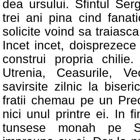
dea ursului. Sfintul Se
trei ani pina cind fanati
solicite voind sa traiasc
Incet incet, doisprezece 
construi propria chilie
Utrenia, Ceasurile, V
savirsite zilnic la biser
fratii chemau pe un Preo
nici unul printre ei. In f
tunsese monah pe Se