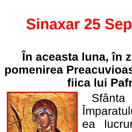
Sinaxar 25 Se
În aceasta luna, în 
pomenirea Preacuvioase
fiica lui Pa
Sfânta 
Împaratul
ea lucrur