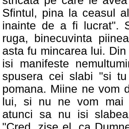
stricata pe care le avea 
Sfintul, pina la ceasul 
inainte de a fi lucrat". 
ruga, binecuvinta piine
asta fu mincarea lui. Din 
isi manifeste nemultum
spusera cei slabi "si t
pomana. Miine ne vom du
lui, si nu ne vom mai i
atunci sa nu isi slab
"Cred, zise el, ca Dumnez