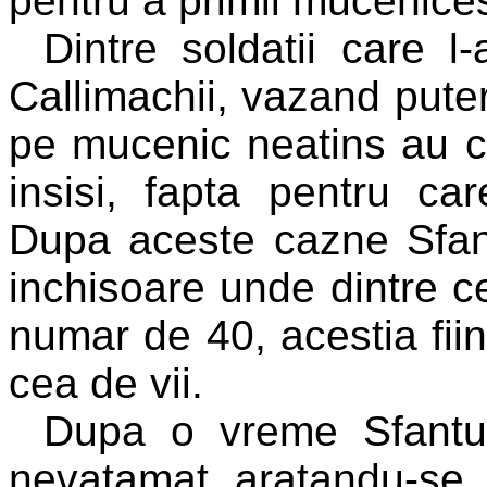
pentru a primii mucenices
Dintre soldatii care l
Callimachii, vazand pute
pe mucenic neatins au cr
insisi, fapta pentru car
Dupa aceste cazne Sfant
inchisoare unde dintre ce
numar de 40, acestia fiind
cea de vii.
Dupa o vreme Sfantul 
nevatamat aratandu-se p