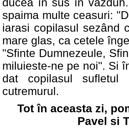
ducea în sus în vazduh. S
spaima multe ceasuri: "D
iarasi copilasul sezând 
mare glas, ca cetele înger
"Sfinte Dumnezeule, Sfint
miluieste-ne pe noi". Si î
dat copilasul sufletu
cutremurul.
Tot în aceasta zi, po
Pavel si Ta