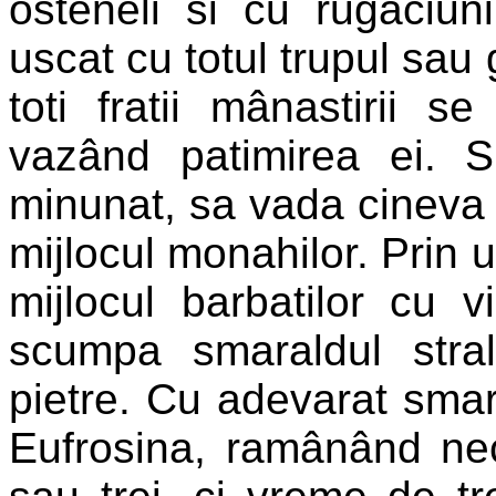
osteneli si cu rugaciun
uscat cu totul trupul sau 
toti fratii mânastirii 
vazând patimirea ei. 
minunat, sa vada cineva 
mijlocul monahilor. Prin u
mijlocul barbatilor cu v
scumpa smaraldul stralu
pietre. Cu adevarat smara
Eufrosina, ramânând ne