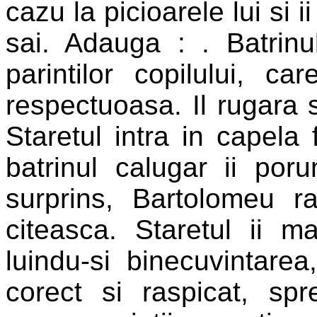
cazu la picioarele lui si i
sai. Adauga :
. Batrin
parintilor copilului, ca
respectuoasa. Il rugara 
Staretul intra in capela 
batrinul calugar ii por
surprins, Bartolomeu 
citeasca. Staretul ii m
luindu-si binecuvintare
corect si raspicat, sp