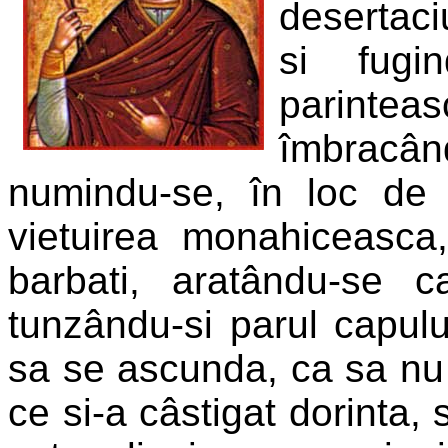
desertaci
si fug
parintea
îmbracân
numindu-se, în loc de E
vietuirea monahiceasc
barbati, aratându-se 
tunzându-si parul capului
sa se ascunda, ca sa nu o
ce si-a câstigat dorinta,