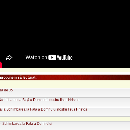
 propunem să lecturați:
a de Joi
Schimbarea la Faţă a Domnului nostru Iisus Hristos
 la Schimbarea la Fata a Domnului nostru Iisus Hristos
 - Schimbarea la Fata a Domnului