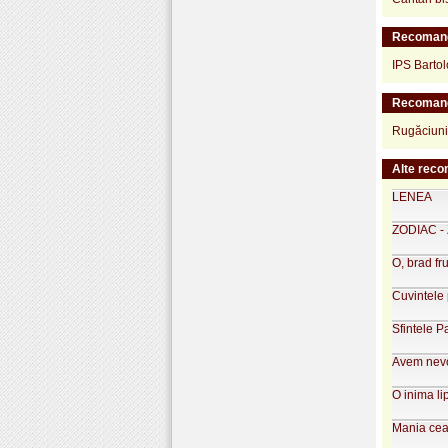
Recomand
IPS Barto
Recomand
Rugăciuni
Alte reco
LENEA
ZODIAC -
O, brad f
Cuvintele 
Sfintele P
Avem nevoi
O inima li
Mania cea