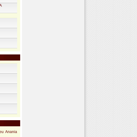
A
meu Anania