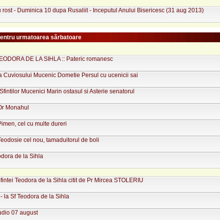
 rost - Duminica 10 dupa Rusaliit - Inceputul Anului Bisericesc (31 aug 2013)
pentru urmatoarea sărbatoare
ODORA DE LA SIHLA :: Pateric romanesc
 Cuviosului Mucenic Dometie Persul cu ucenicii sai
Sfintilor Mucenici Marin ostasul si Asterie senatorul
Or Monahul
imen, cel cu multe dureri
eodosie cel nou, tamaduitorul de boli
dora de la Sihla
Sfintei Teodora de la Sihla citit de Pr Mircea STOLERIU
- la Sf Teodora de la Sihla
udio 07 august