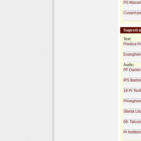
PS Macarie
Cuvant pen
Sugestii 
Text:
Predica Pa
Evanghelia
Audio:
PF Daniel 
IPS Bartol
18 Pr Teof
Privegher
Sfanta Lit
08. Talcui
Pr Amfiloh