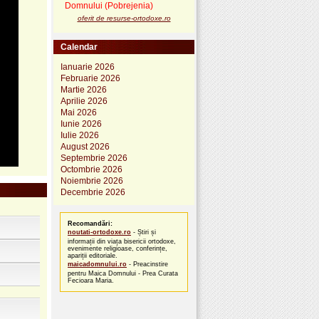
Domnului (Pobrejenia)
oferit de resurse-ortodoxe.ro
Calendar
Ianuarie 2026
Februarie 2026
Martie 2026
Aprilie 2026
Mai 2026
Iunie 2026
Iulie 2026
August 2026
Septembrie 2026
Octombrie 2026
Noiembrie 2026
Decembrie 2026
Recomandări:
noutati-ortodoxe.ro
- Știri și
informații din viața bisericii ortodoxe,
evenimente religioase, conferințe,
apariții editoriale.
maicadomnului.ro
- Preacinstire
pentru Maica Domnului - Prea Curata
Fecioara Maria.