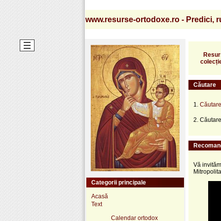
www.resurse-ortodoxe.ro - Predici, ru
Resurs
colecți
Căutare
1.
Căutare
2. Căutare
Recoman
Vă invităm
Mitropolita
Categorii principale
Acasă
Text
Calendar ortodox