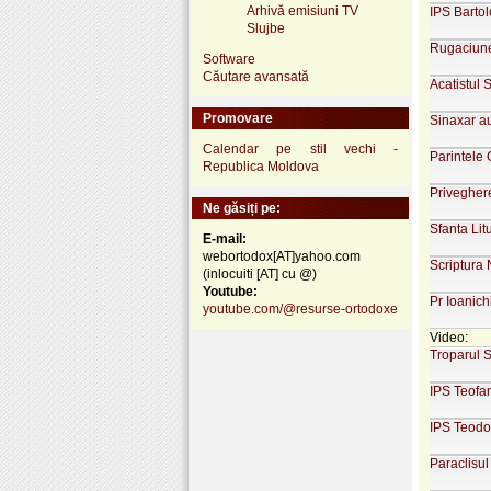
Arhivă emisiuni TV
IPS Barto
Slujbe
Rugaciune
Software
Căutare avansată
Acatistul 
Promovare
Sinaxar a
Calendar pe stil vechi -
Parintele
Republica Moldova
Priveghere
Ne găsiți pe:
Sfanta Lit
E-mail:
webortodox[AT]yahoo.com
Scriptura 
(inlocuiti [AT] cu @)
Youtube:
Pr Ioanic
youtube.com/@resurse-ortodoxe
Video:
Troparul S
IPS Teofan
IPS Teodos
Paraclisul