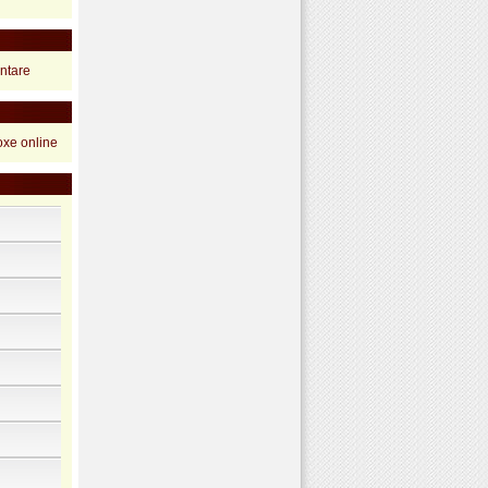
ntare
oxe online