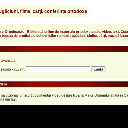
găciuni, filme, carți, conferințe ortodoxe
e-Ortodoxe.ro - Bibliotecă online de materiale ortodoxe audio, video, text. Cup
e bogată de predici ale duhovnicilor români, rugăciuni, slujbe, cărți, muzică bise
 avansată
 rapidă - cuvânt:
dare
 să vizionați un scurt documentar video despre Icoana Maicii Domnului aflată în C
nă din Iași.