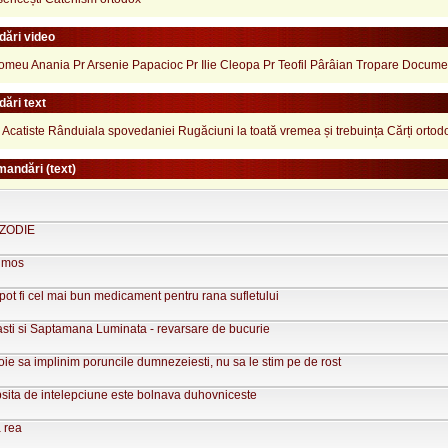
ări video
lomeu Anania
Pr Arsenie Papacioc
Pr Ilie Cleopa
Pr Teofil Pârâian
Tropare
Docume
ări text
Acatiste
Rânduiala spovedaniei
Rugăciuni la toată vremea și trebuința
Cărți ortod
mandări (text)
 ZODIE
rumos
pot fi cel mai bun medicament pentru rana sufletului
asti si Saptamana Luminata - revarsare de bucurie
e sa implinim poruncile dumnezeiesti, nu sa le stim pe de rost
psita de intelepciune este bolnava duhovniceste
 rea