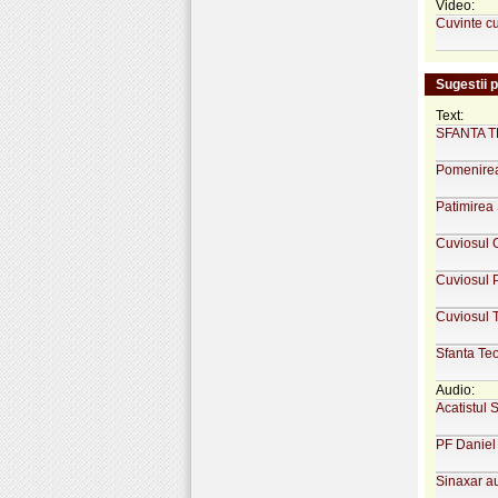
Video:
Cuvinte cu
Sugestii 
Text:
SFANTA TE
Pomenirea
Patimirea 
Cuviosul 
Cuviosul P
Cuviosul T
Sfanta Teo
Audio:
Acatistul 
PF Daniel 
Sinaxar a