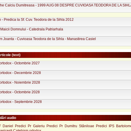
ghe Calciu Dumitreasa - 1999 AUG 08 DESPRE CUVIOASA TEODORA DE LA SIHL
 - Predica la Sf. Cuv. Teodora de la Sihla 2012
 Maicii Domnului - Catedrala Patriarhala
m Joanta - Cuvioasa Teodora de la Sihla - Manastirea Casiel
rticole (text)
ortodox - Octombrie 2027
ortodox - Decembrie 2028
ortodox - Noiembrie 2028
ortodox - Octombrie 2028
ortodox - Septembrie 2028
ări audio
F Daniel
Predici Pr Galeriu
Predici Pr Dumitru Stăniloae
Predici IPS Bartolo
sericești
Catehism ortodox