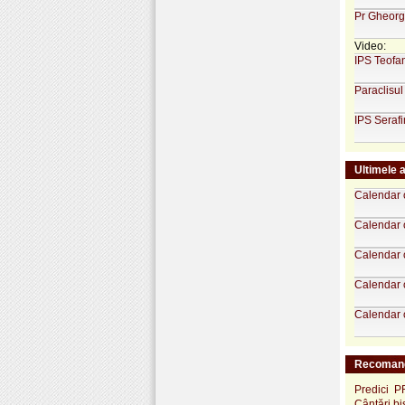
Pr Gheor
Video:
IPS Teofan
Paraclisul
IPS Serafi
Ultimele a
Calendar 
Calendar 
Calendar 
Calendar 
Calendar 
Recomand
Predici P
Cântări bi