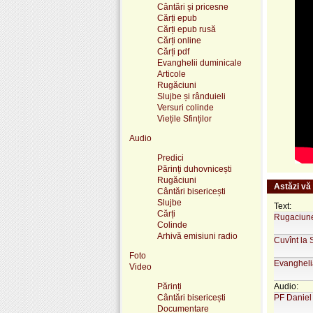
Cântări și pricesne
Cărți epub
Cărți epub rusă
Cărți online
Cărți pdf
Evanghelii duminicale
Articole
Rugăciuni
Slujbe și rânduieli
Versuri colinde
Viețile Sfinților
Audio
Predici
Părinți duhovnicești
Rugăciuni
Astăzi vă
Cântări bisericești
Slujbe
Text:
Cărți
Rugaciune
Colinde
Arhivă emisiuni radio
Cuvînt la 
Foto
Evanghelia
Video
Audio:
Părinți
PF Daniel
Cântări bisericești
Documentare