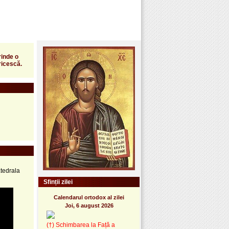
rinde o
ricescă.
atedrala
Sfinții zilei
Calendarul ortodox al zilei
Joi, 6 august 2026
(†) Schimbarea la Față a