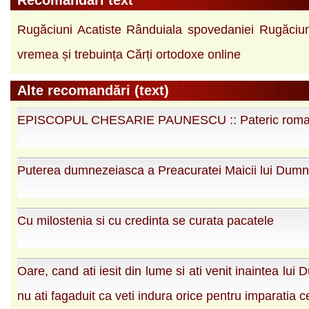
Recomandări text
Rugăciuni
Acatiste
Rânduiala spovedaniei
Rugăciun
vremea și trebuința
Cărți ortodoxe online
Alte recomandări (text)
EPISCOPUL CHESARIE PAUNESCU :: Pateric rom
Puterea dumnezeiasca a Preacuratei Maicii lui Dum
Cu milostenia si cu credinta se curata pacatele
Oare, cand ati iesit din lume si ati venit inaintea lu
nu ati fagaduit ca veti indura orice pentru imparatia c