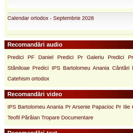
Calendar ortodox - Septembrie 2028
Recomandări audio
Predici PF Daniel
Predici Pr Galeriu
Predici P
Stăniloae
Predici IPS Bartolomeu Anania
Cântări b
Catehism ortodox
Recomandări video
IPS Bartolomeu Anania
Pr Arsenie Papacioc
Pr Ilie
Teofil Pârâian
Tropare
Documentare