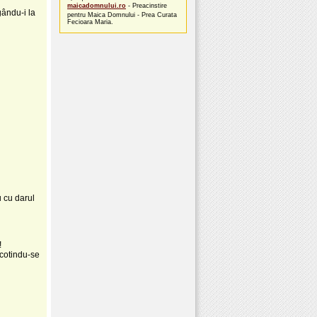
maicadomnului.ro
- Preacinstire
gându-i la
pentru Maica Domnului - Prea Curata
Fecioara Maria.
u cu darul
!
ocotindu-se