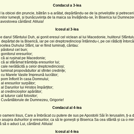
Condacul a 3-lea
 la obicei din pruncie, bătrân s-a arătat, depărtându-se de la priveliștile și petreceri
nilor lumești, și bunăcuviința de la maica sa învățându-se, în Biserica lui Dumneze
avoslovea cântând: Aliluia!
Icosul al 3-lea
 de darul Sfântului Duh, ai gonit eresul cel viclean al lui Macedonie, hulitorul Sfântul
i depărtat de la Biserică, iar pe cei dreptcredincioși întărindu-i, pe cei rătăciți întorcâ
pecetea Duhului Sfânt, iar ei fiind luminați, cântau:
 păstorul cel bun;
 gonitorul eresurilor;
 că ai rușinat pe Macedonie;
 că ai sfărâmat trâmbița eresurilor lui;
 cale nerătăcită a celor dreptcredincioși;
 luminat propovăduitor al sfintei credințe;
 cu Marele Vasile împreună lucrător;
 pom înflorit în casa Domnului;
 al eresurilor surpător;
al Darurilor lui Hristos împărțitor;
 al credincioșilor apărător;
al tuturor cald folositor;
, Cuvântătorule de Dumnezeu, Grigorie!
Condacul al 4-lea
de oameni Iisus, Care a îmbrăcat cu putere de sus pe Apostolii Săi în Ierusalim, ți-a d
e asupra duhurilor și eresurilor, ca să le gonești și Biserica Sa cea sfântă și ca o m
 să o aduci Lui, cântând: Aliluia!
Icosul al 4-lea