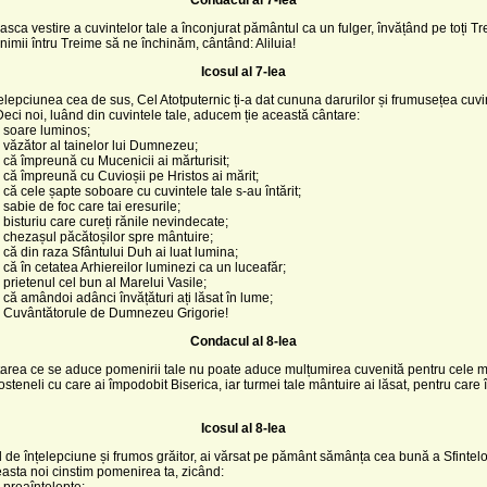
ca vestire a cuvintelor tale a înconjurat pământul ca un fulger, învățând pe toți Tre
nimii întru Treime să ne închinăm, cântând: Aliluia!
Icosul al 7-lea
elepciunea cea de sus, Cel Atotputernic ți-a dat cununa darurilor și frumusețea cuvin
eci noi, luând din cuvintele tale, aducem ție această cântare:
 soare luminos;
 văzător al tainelor lui Dumnezeu;
 că împreună cu Mucenicii ai mărturisit;
 că împreună cu Cuvioșii pe Hristos ai mărit;
 că cele șapte soboare cu cuvintele tale s-au întărit;
 sabie de foc care tai eresurile;
 bisturiu care cureți rănile nevindecate;
 chezașul păcătoșilor spre mântuire;
 că din raza Sfântului Duh ai luat lumina;
 că în cetatea Arhiereilor luminezi ca un luceafăr;
 prietenul cel bun al Marelui Vasile;
 că amândoi adânci învățături ați lăsat în lume;
, Cuvântătorule de Dumnezeu Grigorie!
Condacul al 8-lea
area ce se aduce pomenirii tale nu poate aduce mulțumirea cuvenită pentru cele mu
steneli cu care ai împodobit Biserica, iar turmei tale mântuire ai lăsat, pentru care 
Icosul al 8-lea
d de înțelepciune și frumos grăitor, ai vărsat pe pământ sămânța cea bună a Sfintelor
asta noi cinstim pomenirea ta, zicând:
 preaînțelepte;