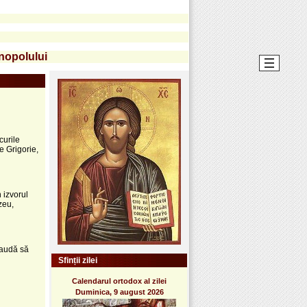
inopolului
curile
e Grigorie,
n izvorul
zeu,
 laudă să
Sfinții zilei
Calendarul ortodox al zilei
Duminica, 9 august 2026