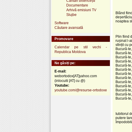
Cântări bisericești
Documentare
Arhivă emisiuni TV
Blând fiind
Slujbe
deșertăciu
noaptea sl
Software
Căutare avansată
Plin fiind
Promovare
rușinat l-a
sfințit cu 
Calendar pe stil vechi -
Bucură-te,
Republica Moldova
Bucură-te,
Bucură-te,
Bucură-te,
Ne găsiți pe:
Bucură-te,
Bucură-te,
E-mail:
Bucură-te,
webortodox[AT]yahoo.com
Bucură-te,
(inlocuiti [AT] cu @)
Bucură-te,
Youtube:
Bucură-te, 
youtube.com/@resurse-ortodoxe
Bucură-te,
Bucură-te, 
Bucură-te
Iubitorul 
putere tar
împodobită