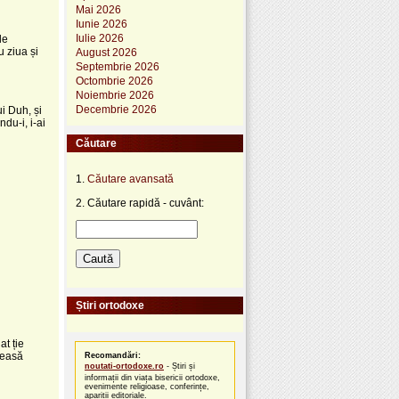
Mai 2026
Iunie 2026
Iulie 2026
le
u ziua și
August 2026
Septembrie 2026
Octombrie 2026
Noiembrie 2026
Decembrie 2026
ui Duh, și
ndu-i, i-ai
Căutare
1.
Căutare avansată
2. Căutare rapidă - cuvânt:
Știri ortodoxe
at ție
ireasă
Recomandări:
noutati-ortodoxe.ro
- Știri și
informații din viața bisericii ortodoxe,
evenimente religioase, conferințe,
apariții editoriale.