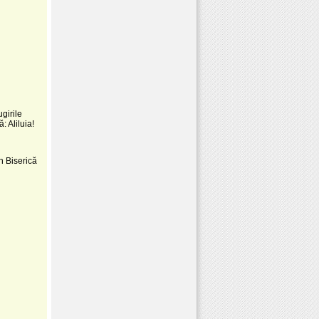
ugirile
: Aliluia!
în Biserică