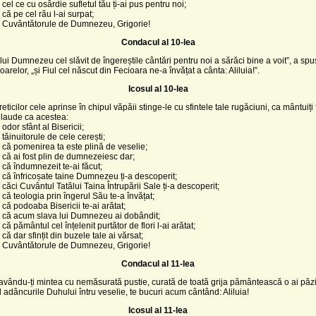
cel ce cu osârdie sufletul tău ți-ai pus pentru noi;
 că pe cel rău l-ai surpat;
, Cuvântătorule de Dumnezeu, Grigorie!
Condacul al 10-lea
lui Dumnezeu cel slăvit de îngereștile cântări pentru noi a sărăci bine a voit”, a sp
arelor, „și Fiul cel născut din Fecioara ne-a învățat a cânta: Aliluia!”.
Icosul al 10-lea
eticilor cele aprinse în chipul văpăii stinge-le cu sfintele tale rugăciuni, ca mântuiți 
 laude ca acestea:
odor sfânt al Bisericii;
 tăinuitorule de cele cerești;
 că pomenirea ta este plină de veselie;
 că ai fost plin de dumnezeiesc dar;
 că îndumnezeit te-ai făcut;
 că înfricoșate taine Dumnezeu ți-a descoperit;
 căci Cuvântul Tatălui Taina Întrupării Sale ți-a descoperit;
 că teologia prin îngerul Său te-a învățat;
 că podoaba Bisericii te-ai arătat;
, că acum slava lui Dumnezeu ai dobândit;
că pământul cel înțelenit purtător de flori l-ai arătat;
că dar sfințit din buzele tale ai vărsat;
, Cuvântătorule de Dumnezeu, Grigorie!
Condacul al 11-lea
vându-ți mintea cu nemăsurată pustie, curată de toată grija pământească o ai păzit
 adâncurile Duhului întru veselie, te bucuri acum cântând: Aliluia!
Icosul al 11-lea