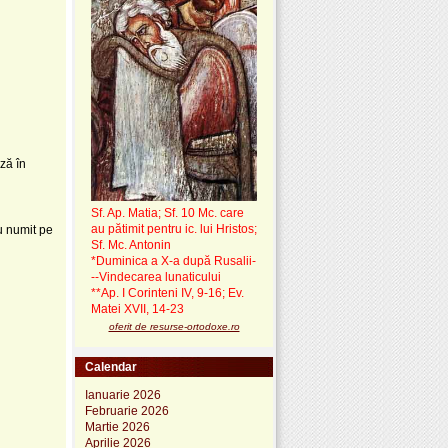
ză în
Sf. Ap. Matia; Sf. 10 Mc. care
au pătimit pentru ic. lui Hristos;
u numit pe
Sf. Mc. Antonin
*Duminica a X-a după Rusalii-
--Vindecarea lunaticului
**Ap. I Corinteni IV, 9-16; Ev.
Matei XVII, 14-23
oferit de resurse-ortodoxe.ro
Calendar
Ianuarie 2026
Februarie 2026
Martie 2026
Aprilie 2026