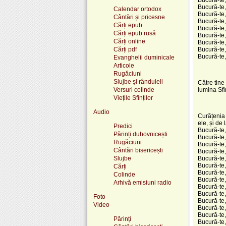
Bucură-te,
Calendar ortodox
Bucură-te,
Cântări și pricesne
Bucură-te,
Cărți epub
Bucură-te, 
Cărți epub rusă
Bucură-te,
Cărți online
Bucură-te,
Cărți pdf
Bucură-te,
Bucură-te
Evanghelii duminicale
Articole
Rugăciuni
Slujbe și rânduieli
Către tine
Versuri colinde
lumina Sfin
Viețile Sfinților
Audio
Curățenia 
ele, și de
Predici
Bucură-te, 
Părinți duhovnicești
Bucură-te, 
Rugăciuni
Bucură-te, 
Cântări bisericești
Bucură-te,
Slujbe
Bucură-te, 
Bucură-te,
Cărți
Bucură-te,
Colinde
Bucură-te,
Arhivă emisiuni radio
Bucură-te,
Bucură-te,
Foto
Bucură-te, 
Video
Bucură-te, 
Bucură-te, 
Părinți
Bucură-te