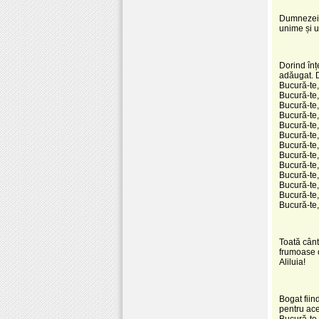
Dumnezeias
unime și u
Dorind înț
adăugat. D
Bucură-te,
Bucură-te,
Bucură-te,
Bucură-te,
Bucură-te,
Bucură-te,
Bucură-te,
Bucură-te,
Bucură-te,
Bucură-te,
Bucură-te,
Bucură-te,
Bucură-te
Toată cânt
frumoase o
Aliluia!
Bogat fiin
pentru ace
Bucură-te,