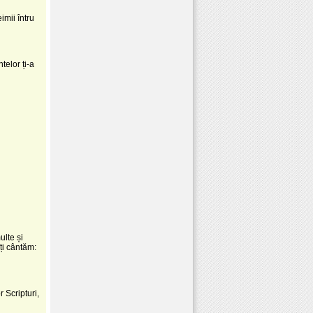
imii întru
telor ți-a
lte și
îți cântăm:
 Scripturi,