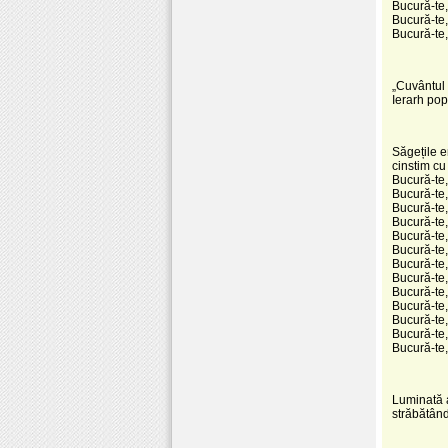
Bucură-te, 
Bucură-te,
Bucură-te
„Cuvântul 
Ierarh popo
Săgețile er
cinstim cu
Bucură-te, 
Bucură-te,
Bucură-te,
Bucură-te,
Bucură-te,
Bucură-te,
Bucură-te,
Bucură-te,
Bucură-te,
Bucură-te
Bucură-te, 
Bucură-te, 
Bucură-te
Luminată a
străbătând