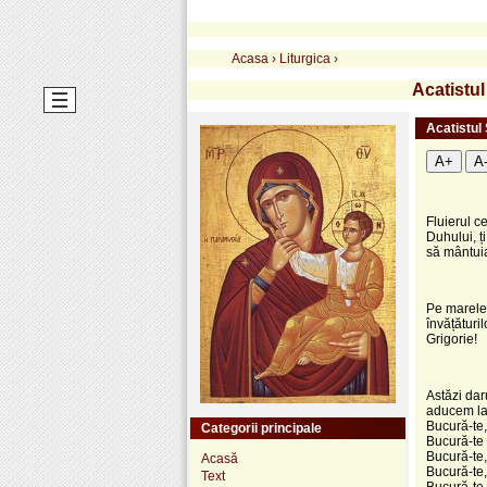
Acasa
›
Liturgica
›
Acatistul
Acatistul 
A+
A
Fluierul ce
Duhului, ț
să mântuia
Pe marele I
învățături
Grigorie!
Astăzi dar
aducem la 
Bucură-te, 
Categorii principale
Bucură-te 
Bucură-te,
Acasă
Bucură-te,
Text
Bucură-te,