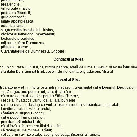
 preafericite;
 Arhiereule cinstite;
 podoaba Bisericii;
 gură cerească;
 minte apostolească;
 odraslă sfântă;
 slugă credincioasă a lui Hristos;
 văzător al tainelor dumnezeiești;
 teologule preadulce;
 mijlocitor către Dumnezeu;
părintele Bisericii;
, Cuvântătorule de Dumnezeu, Grigorie!
Condacul al 9-lea
ind unit cu raza Duhului, tu, sfințite părinte, afară de lume ai viețuit, și acum întru sla
i Sfântului Duh luminat fiind, veselindu-ne, cântare îți aducem: Aliluia!
Icosul al 9-lea
i călătoria vieții în multe osteneli și necazuri, te-ai mutat către Domnul. Deci, ca un 
eimi, fă rugăciune pentru noi, care îți cântăm:
 că mare dogmatist ai fost pentru Sfânta Treime;
 cel ce ai învățat că Duhul de la Tatăl purcede;
 că, împreună cu Tatăl și cu Fiul, o Treime singură stăpânitoare ai arătat;
lucrător al tainei Mântuitorului;
cântător al slujbei Bisericii;
 către popor frumos grăitor;
 primitorul Sfântului Duh;
că ai învățat întocmirea ființei și a firii;
că teolog al Treimii te-ai arătat;
cel ce prin cuvintele tale, izvor și dulceața Bisericii ai rămas;