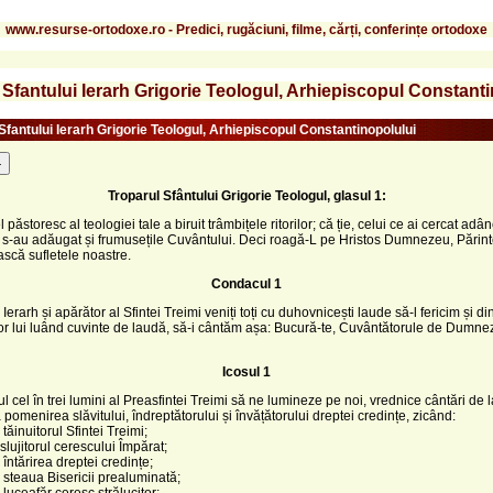
www.resurse-ortodoxe.ro - Predici, rugăciuni, filme, cărți, conferințe ortodoxe
 Sfantului Ierarh Grigorie Teologul, Arhiepiscopul Constant
Sfantului Ierarh Grigorie Teologul, Arhiepiscopul Constantinopolului
-
Troparul Sfântului Grigorie Teologul, glasul 1:
l păstoresc al teologiei tale a biruit trâmbițele ritorilor; că ție, celui ce ai cercat adân
i s-au adăugat și frumusețile Cuvântului. Deci roagă-L pe Hristos Dumnezeu, Părint
scă sufletele noastre.
Condacul 1
erarh și apărător al Sfintei Treimi veniți toți cu duhovnicești laude să-l fericim și di
lor lui luând cuvinte de laudă, să-i cântăm așa: Bucură-te, Cuvântătorule de Dumne
Icosul 1
ul cel în trei lumini al Preasfintei Treimi să ne lumineze pe noi, vrednice cântări de
pomenirea slăvitului, îndreptătorului și învățătorului dreptei credințe, zicând:
tăinuitorul Sfintei Treimi;
slujitorul cerescului Împărat;
 întărirea dreptei credințe;
 steaua Bisericii prealuminată;
 luceafăr ceresc strălucitor;