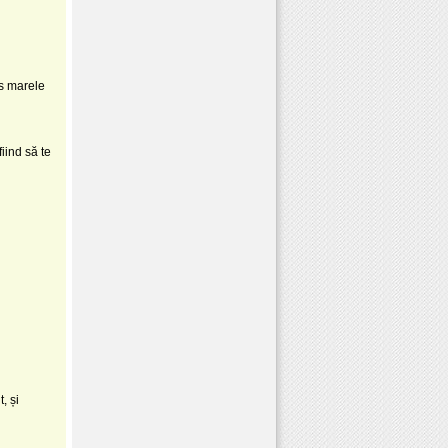
us marele
fiind să te
, și