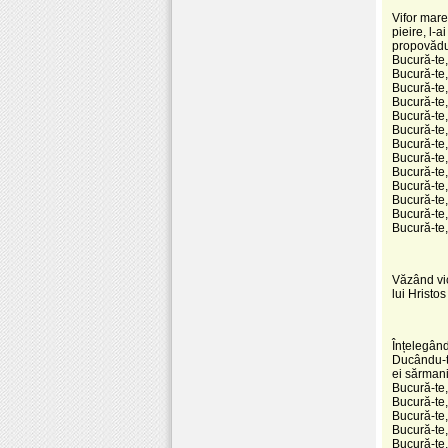
Vifor mare
pieire, l-
propovădui
Bucură-te,
Bucură-te,
Bucură-te,
Bucură-te,
Bucură-te,
Bucură-te,
Bucură-te,
Bucură-te, 
Bucură-te,
Bucură-te,
Bucură-te,
Bucură-te,
Bucură-te
Văzând vic
lui Hristos
Înțelegând
Ducându-te
ei sărmani
Bucură-te,
Bucură-te, 
Bucură-te,
Bucură-te,
Bucură-te, 