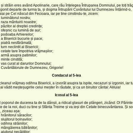
 și străin eres având Apolinarie, care rău înțelegea Întruparea Domnului, pe toți tră
ai gonit departe de turma ta, și dogma Întrupării Cuvântului lui Dumnezeu întărind-o,
ai pe Cel născut din Fecioara, iar pe tine cinstindu-te, zicem:
 luminătorul nostru;
 raza mântuirii noastre;
 păzitor al dreptei credințe;
 sfeșnic cu lumină de aur;
 podoaba Arhiereilor;
 a Bisericii bucurie și pace;
 piatră nesfărâmată;
turn neclintit al Bisericii;
 cetate tare împotriva vrăjmașilor;
 armă asupra patimilor;
 minte cinstită;
 vas curat al darurilor Domnului;
, Cuvântătorule de Dumnezeu, Grigorie!
Condacul al 5-lea
leanul vrăjmaș odihna Bisericii, a izvorât asupra ta ispite, necazuri și izgoniri, iar t
 ai vădit meșteșugirile celui meșter în răutate, și ca un biruitor cântai: Aliluia!
Icosul al 5-lea
 poporul de ducerea ta de la dânșii, a ridicat glasuri de plângeri, zicând: O! Părinte
 de la noi, duci cu tine și Sfânta Treime și va ieși din Cetate binecuvântarea. Și s
, ziceau așa:
 hrănitorul săracilor;
slujitorul bolnavilor;
 odihna străinilor;
 mângâierea bătrânilor;
ajutorul necăjiților;