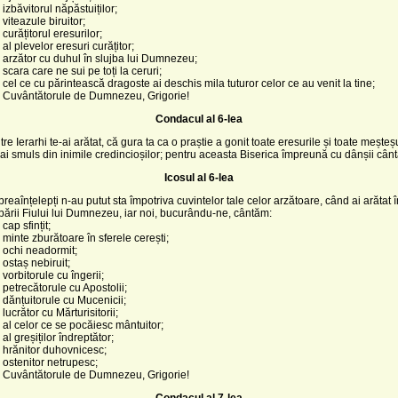
izbăvitorul năpăstuiților;
viteazule biruitor;
curățitorul eresurilor;
al plevelor eresuri curățitor;
 arzător cu duhul în slujba lui Dumnezeu;
scara care ne sui pe toți la ceruri;
 cel ce cu părintească dragoste ai deschis mila tuturor celor ce au venit la tine;
, Cuvântătorule de Dumnezeu, Grigorie!
Condacul al 6-lea
re Ierarhi te-ai arătat, că gura ta ca o praștie a gonit toate eresurile și toate meșteș
-ai smuls din inimile credincioșilor; pentru aceasta Biserica împreună cu dânșii cântă
Icosul al 6-lea
 preaînțelepți n-au putut sta împotriva cuvintelor tale celor arzătoare, când ai arătat 
upării Fiului lui Dumnezeu, iar noi, bucurându-ne, cântăm:
cap sfințit;
 minte zburătoare în sferele cerești;
 ochi neadormit;
 ostaș nebiruit;
vorbitorule cu îngerii;
 petrecătorule cu Apostolii;
 dănțuitorule cu Mucenicii;
lucrător cu Mărturisitorii;
 al celor ce se pocăiesc mântuitor;
al greșiților îndreptător;
 hrănitor duhovnicesc;
 ostenitor netrupesc;
, Cuvântătorule de Dumnezeu, Grigorie!
Condacul al 7-lea