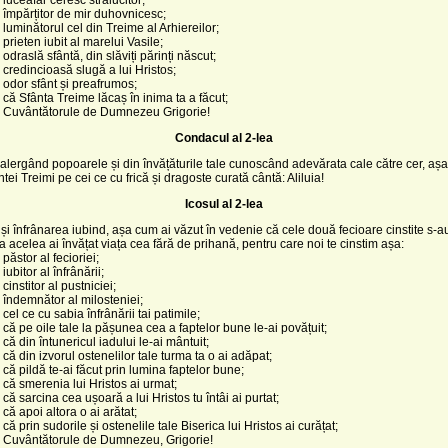
 împărțitor de mir duhovnicesc;
 luminătorul cel din Treime al Arhiereilor;
 prieten iubit al marelui Vasile;
odraslă sfântă, din slăviți părinți născut;
 credincioasă slugă a lui Hristos;
 odor sfânt și preafrumos;
 că Sfânta Treime lăcaș în inima ta a făcut;
, Cuvântătorule de Dumnezeu Grigorie!
Condacul al 2-lea
 alergând popoarele și din învățăturile tale cunoscând adevărata cale către cer, așa
tei Treimi pe cei ce cu frică și dragoste curată cântă: Aliluia!
Icosul al 2-lea
și înfrânarea iubind, așa cum ai văzut în vedenie că cele două fecioare cinstite s-a
 la acelea ai învățat viața cea fără de prihană, pentru care noi te cinstim așa:
păstor al fecioriei;
iubitor al înfrânării;
cinstitor al pustniciei;
 îndemnător al milosteniei;
cel ce cu sabia înfrânării tai patimile;
 că pe oile tale la pășunea cea a faptelor bune le-ai povățuit;
 că din întunericul iadului le-ai mântuit;
 că din izvorul ostenelilor tale turma ta o ai adăpat;
 că pildă te-ai făcut prin lumina faptelor bune;
 că smerenia lui Hristos ai urmat;
că sarcina cea ușoară a lui Hristos tu întâi ai purtat;
că apoi altora o ai arătat;
că prin sudorile și ostenelile tale Biserica lui Hristos ai curățat;
, Cuvântătorule de Dumnezeu, Grigorie!