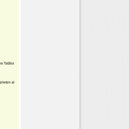
va Tatălui
prieten al