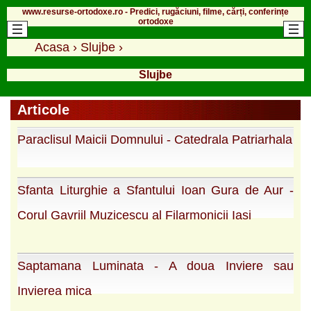
www.resurse-ortodoxe.ro - Predici, rugăciuni, filme, cărți, conferințe
ortodoxe
Acasa
›
Slujbe
›
Slujbe
Articole
Paraclisul Maicii Domnului - Catedrala Patriarhala
Sfanta Liturghie a Sfantului Ioan Gura de Aur -
Corul Gavriil Muzicescu al Filarmonicii Iasi
Saptamana Luminata - A doua Inviere sau
Invierea mica