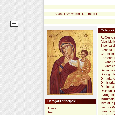
Acasa
›
Arhiva emisiuni radio
›
Categorii
ABC-ul cr
Atlas bibli
Biserica s
Bizantul -
Catehism 
Comoara in
Cuvantul c
Cuvinte ca
De vorba 
Dialoguril
Din adancu
Din istori
Din legea
Drumuri sp
Evanghelie
Indrumator
Categorii principale
Invataturi 
Lectura Pa
Acasă
Lumina cun
Text