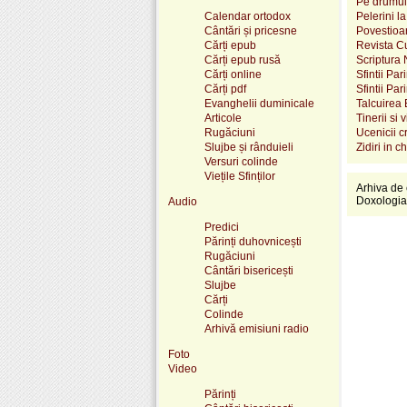
Pe drumul
Calendar ortodox
Pelerini la
Cântări și pricesne
Povestioa
Cărți epub
Revista Cu
Cărți epub rusă
Scriptura
Cărți online
Sfintii Pa
Cărți pdf
Sfintii Par
Evanghelii duminicale
Talcuirea
Articole
Tinerii si 
Rugăciuni
Ucenicii c
Slujbe și rânduieli
Zidiri in c
Versuri colinde
Viețile Sfinților
Arhiva de 
Doxologia
Audio
Predici
Părinți duhovnicești
Rugăciuni
Cântări bisericești
Slujbe
Cărți
Colinde
Arhivă emisiuni radio
Foto
Video
Părinți