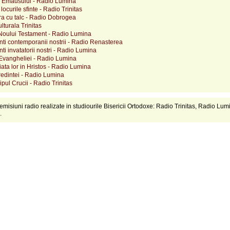
 Emausului - Radio Lumina
 locurile sfinte - Radio Trinitas
ra cu talc - Radio Dobrogea
lturala Trinitas
 Noului Testament - Radio Lumina
rinti contemporanii nostrii - Radio Renasterea
inti invatatorii nostri - Radio Lumina
 Evangheliei - Radio Lumina
viata lor in Hristos - Radio Lumina
redintei - Radio Lumina
hipul Crucii - Radio Trinitas
emisiuni radio realizate in studiourile Bisericii Ortodoxe: Radio Trinitas, Radio Lum
.