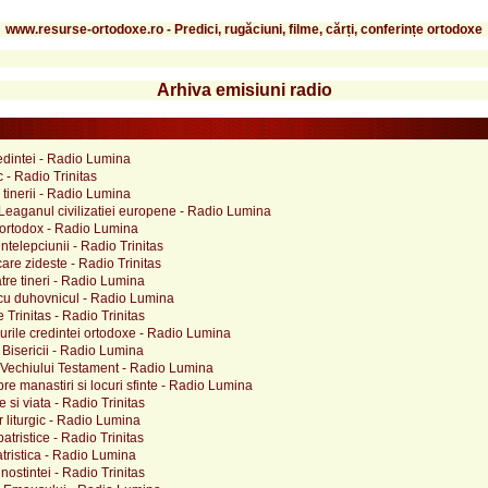
www.resurse-ortodoxe.ro - Predici, rugăciuni, filme, cărți, conferințe ortodoxe
Arhiva emisiuni radio
edintei - Radio Lumina
c - Radio Trinitas
i tinerii - Radio Lumina
 Leaganul civilizatiei europene - Radio Lumina
ortodox - Radio Lumina
telepciunii - Radio Trinitas
are zideste - Radio Trinitas
tre tineri - Radio Lumina
cu duhovnicul - Radio Lumina
e Trinitas - Radio Trinitas
rile credintei ortodoxe - Radio Lumina
a Bisericii - Radio Lumina
 Vechiului Testament - Radio Lumina
re manastiri si locuri sfinte - Radio Lumina
 si viata - Radio Trinitas
 liturgic - Radio Lumina
patristice - Radio Trinitas
tristica - Radio Lumina
ostintei - Radio Trinitas