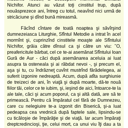
Nichifor. Atunci au văzut toţi cinstitul trup, după
nouăsprezece ani, întreg cu totul, neavînd nici urmă de
stricăciune şi dînd bună mireasmă.
Făcînd cîntare de toată noaptea şi săvîrşind
dumnezeiasca Liturghie, Sfîntul Metodie a intrat în acel
mormînt şi, cuprinzînd cinstitele moaşte ale Sfîntului
Nichifor, grăia către dînsul ca şi către un viu: "O,
preafericitule bărbat, cel ce te-ai asemănat Sfîntului Ioan
Gură de Aur - căci după asemănarea aceluia ai luat
asupra ta osteneala şi ai răbdat nevoi -, şi precum el,
aşa şi tu, cu îndrăzneţ cuvînt mustrînd fărădelegea, ai
suferit izgonire nedreaptă. Acum, după atîta surghiunie
de treizeci de ani, în viaţă şi după moarte, dă-te nouă
fiilor tăi, celor ce te iubim, şi, ieşind de aici, întoarce-te la
ale tale, căci şi acum poporul, ca şi altă dată, are să te
primească. Pentru că împăratul cel fără de Dumnezeu,
care cu nelegiuire te-a izgonit din Biserică, şi-a luat
pedeapsa cea vrednică după faptele sale, lipsindu-se
cu ticăloşie de împărăţie şi de viaţă. Iar acum împăraţi
dreptcredincioşi, ţie, celui mort, ca unui viu îţi dau a ta