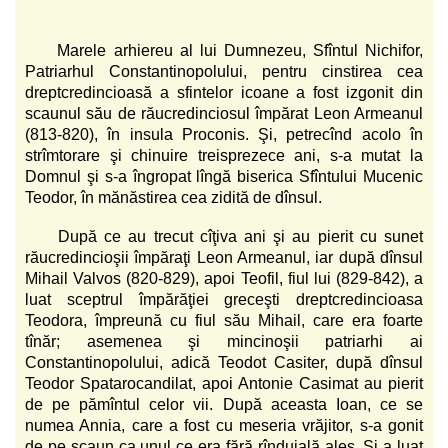
Marele arhiereu al lui Dumnezeu, Sfîntul Nichifor,
Patriarhul Constantinopolului, pentru cinstirea cea
dreptcredincioasă a sfintelor icoane a fost izgonit din
scaunul său de răucredinciosul împărat Leon Armeanul
(813-820), în insula Proconis. Şi, petrecînd acolo în
strîmtorare şi chinuire treisprezece ani, s-a mutat la
Domnul şi s-a îngropat lîngă biserica Sfîntului Mucenic
Teodor, în mănăstirea cea zidită de dînsul.
După ce au trecut cîţiva ani şi au pierit cu sunet
răucredincioşii împăraţi Leon Armeanul, iar după dînsul
Mihail Valvos (820-829), apoi Teofil, fiul lui (829-842), a
luat sceptrul împărăţiei greceşti dreptcredincioasa
Teodora, împreună cu fiul său Mihail, care era foarte
tînăr; asemenea şi mincinoşii patriarhi ai
Constantinopolului, adică Teodot Casiter, după dînsul
Teodor Spatarocandilat, apoi Antonie Casimat au pierit
de pe pămîntul celor vii. După aceasta Ioan, ce se
numea Annia, care a fost cu meseria vrăjitor, s-a gonit
de pe scaun ca unul ce era fără rînduială ales. Şi a luat