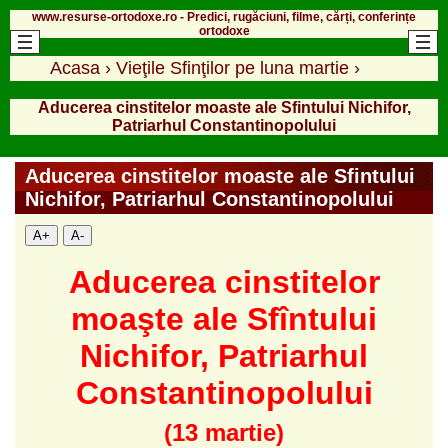
www.resurse-ortodoxe.ro - Predici, rugăciuni, filme, cărți, conferințe
ortodoxe
Acasa
›
Vieţile Sfinţilor pe luna martie
›
Aducerea cinstitelor moaste ale Sfintului Nichifor,
Patriarhul Constantinopolului
Aducerea cinstitelor moaste ale Sfintului
Nichifor, Patriarhul Constantinopolului
A+
A-
Aducerea cinstitelor
moaşte ale Sfîntului
Nichifor, Patriarhul
Constantinopolului
(13 martie)