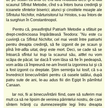
scaunul Sfîntul Metodie, cînd s-a întors buna credinţă şi
icoanele sfintelor biserici; atunci şi cinstitele moaşte ale
Sfîntului Nichifor, mărturisitorul lui Hristos, s-au întors de
la surghiun în Constantinopol.
Pentru că, preasfinţitul Patriarh Metodie a sfătuit pe
drept-credincioasa împărăteasă Teodora: "Nu este cu
cuviinţă ca Sfîntul Nichifor, cel mai vestit între patriarhi
pentru dreapta credinţă, să fie izgonit de pe scaun şi
pînă într-atîta uitat, deşi este mort. Deci, se cade să se
întoarcă sfîntul lui trup la scaunul său, altfel nu vom
scăpa de păcat. Iar dacă îl vom lăsa să fie în pedeapsă,
vom arăta că împreună ne-am învoit la izgonirea lui şi că
a fost izgonit cu dreptate. Ştim seminţia lui Iosif, că s-a
învrednicit binecuvîntării pentru că oasele tatălui, după
patru sute de ani, le-au adus fiii din Egipt în pămîntul
Canaan.
Iar noi, fii ai binecuvîntării fiind, oare să suferim mai
mult ca să ne lipsim de venirea părintelui nostru, de care
sîntem hrăniţi cu dumnezeieştile legi întru dreapta