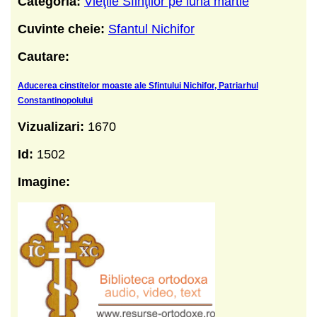
Categoria:
Vieţile Sfinţilor pe luna martie
Cuvinte cheie:
Sfantul Nichifor
Cautare:
Aducerea cinstitelor moaste ale Sfintului Nichifor, Patriarhul
Constantinopolului
Vizualizari:
1670
Id:
1502
Imagine: