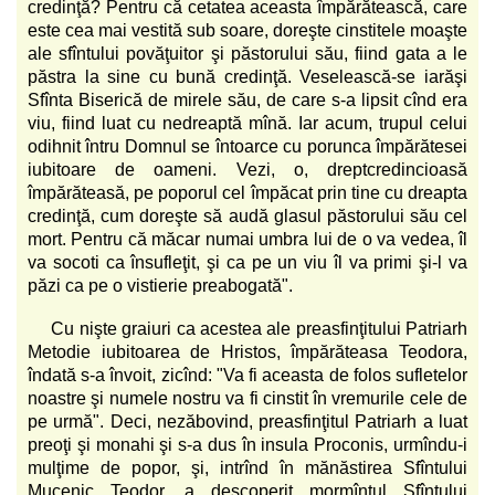
credinţă? Pentru că cetatea aceasta împărătească, care
este cea mai vestită sub soare, doreşte cinstitele moaşte
ale sfîntului povăţuitor şi păstorului său, fiind gata a le
păstra la sine cu bună credinţă. Veselească-se iarăşi
Sfînta Biserică de mirele său, de care s-a lipsit cînd era
viu, fiind luat cu nedreaptă mînă. Iar acum, trupul celui
odihnit întru Domnul se întoarce cu porunca împărătesei
iubitoare de oameni. Vezi, o, dreptcredincioasă
împărăteasă, pe poporul cel împăcat prin tine cu dreapta
credinţă, cum doreşte să audă glasul păstorului său cel
mort. Pentru că măcar numai umbra lui de o va vedea, îl
va socoti ca însufleţit, şi ca pe un viu îl va primi şi-l va
păzi ca pe o vistierie preabogată".
Cu nişte graiuri ca acestea ale preasfinţitului Patriarh
Metodie iubitoarea de Hristos, împărăteasa Teodora,
îndată s-a învoit, zicînd: "Va fi aceasta de folos sufletelor
noastre şi numele nostru va fi cinstit în vremurile cele de
pe urmă". Deci, nezăbovind, preasfinţitul Patriarh a luat
preoţi şi monahi şi s-a dus în insula Proconis, urmîndu-i
mulţime de popor, şi, intrînd în mănăstirea Sfîntului
Mucenic Teodor, a descoperit mormîntul Sfîntului