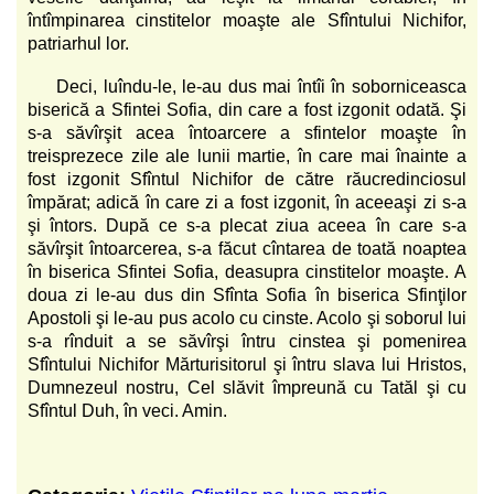
întîmpinarea cinstitelor moaşte ale Sfîntului Nichifor,
patriarhul lor.
Deci, luîndu-le, le-au dus mai întîi în soborniceasca
biserică a Sfintei Sofia, din care a fost izgonit odată. Şi
s-a săvîrşit acea întoarcere a sfintelor moaşte în
treisprezece zile ale lunii martie, în care mai înainte a
fost izgonit Sfîntul Nichifor de către răucredinciosul
împărat; adică în care zi a fost izgonit, în aceeaşi zi s-a
şi întors. După ce s-a plecat ziua aceea în care s-a
săvîrşit întoarcerea, s-a făcut cîntarea de toată noaptea
în biserica Sfintei Sofia, deasupra cinstitelor moaşte. A
doua zi le-au dus din Sfînta Sofia în biserica Sfinţilor
Apostoli şi le-au pus acolo cu cinste. Acolo şi soborul lui
s-a rînduit a se săvîrşi întru cinstea şi pomenirea
Sfîntului Nichifor Mărturisitorul şi întru slava lui Hristos,
Dumnezeul nostru, Cel slăvit împreună cu Tatăl şi cu
Sfîntul Duh, în veci. Amin.