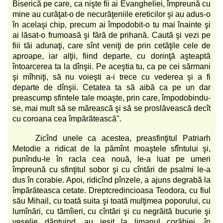
Biserică pe care, ca nişte fii ai Evangheliei, împreună cu
mine au curăţat-o de necurăţeniile ereticilor şi au adus-o
în acelaşi chip, precum ai împodobit-o tu mai înainte şi
ai lăsat-o frumoasă şi fără de prihană. Caută şi vezi pe
fiii tăi adunaţi, care sînt veniţi de prin cetăţile cele de
aproape, iar alţii, fiind departe, cu dorinţă aşteaptă
întoarcerea ta la dînşii. Pe aceştia tu, ca pe cei sărmani
şi mîhniţi, să nu voieşti a-i trece cu vederea şi a fi
departe de dînşii. Cetatea ta să aibă ca pe un dar
preascump sfintele tale moaşte, prin care, împodobindu-
se, mai mult să se mărească şi să se proslăvească decît
cu coroana cea împărătească".
Zicînd unele ca acestea, preasfinţitul Patriarh
Metodie a ridicat de la pămînt moaştele sfîntului şi,
punîndu-le în racla cea nouă, le-a luat pe umeri
împreună cu sfinţitul sobor şi cu cîntări de psalmi le-a
dus în corabie. Apoi, ridicînd pînzele, a ajuns degrabă la
împărăteasca cetate. Dreptcredincioasa Teodora, cu fiul
său Mihail, cu toată suita şi toată mulţimea poporului, cu
lumînări, cu tămîieri, cu cîntări şi cu negrăită bucurie şi
veselie dănţuind, au ieşit la limanul corăbiei, în