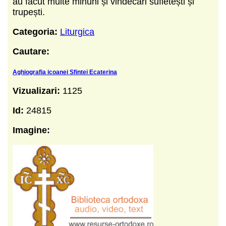
au făcut multe minuni și vindecări sufletești și
trupești.
Categoria:
Liturgica
Cautare:
Aghiografia icoanei Sfintei Ecaterina
Vizualizari:
1125
Id:
24815
Imagine: