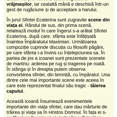
vrăjmașilor
, iar cealaltă mână e deschisă într-un
gest de rugăciune și de acceptare a harului.
În jurul Sfintei Ecaterina sunt zugravite
scene din
viața ei
. Rândul de sus, din prima scenă,
relatează modul în care îngerul s-a arătat Sfintei
Ecaterina, după care, sfânta este înfățișată
înaintea Împăratului Maximian. Următoarea
compoziție cuprinde discuția cu filosofii păgâni,
pe care sfânta i-a învins cu înțelepciunea sa. În
partea de jos a icoanei sunt prezentate scenele
de martiriu: arderea pe rug și tragerea pe roată.
În stânga și în dreapta putem observa
convorbirea sfintei, din temniță, cu împăratul. Una
dintre cele mai importante scene este aceea în
care este reprezentat finalul său tragic -
tăierea
capului
.
Această icoană însumează evenimentele
importante din viața sfintei, care dau mărturie de
trăirea și viața sa în Hristos Domnul. În fața ei s-