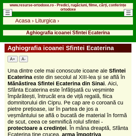
www.resurse-ortodoxe.ro - Predici, rugăciuni, filme, cărți, conferințe
ortodoxe
Acasa
›
Liturgica
›
Aghiografia icoanei Sfintei Ecaterina
Aghiografia icoanei Sfintei Ecaterina
A+
A-
Una dintre cele mai conoscute icoane ale
Sfintei
Ecaterina
este din secolul al XIII-lea și se află în
Mănăstirea Sfintei Ecaterina din Sinai
. Aici,
Sfânta Ecaterina este înfățișată cu veșminte
împărătești, întrucât era de viță regală, fiica
domnitorului din Cipru. Pe cap are o coroană cu
pietre prețioase, iar în partea de jos a
veșmântului se află o bucată de material în formă
de scut, ceea ce semnifică rolul sfintei -
protectoare a credinței
. În mâna dreaptă, Sfânta
Ecaterina ține crucea,
arma împotriva