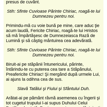
presus de cuvânt.
Stih: Sfinte Cuvioase Părinte Chiriac, roagă-te lui
Dumnezeu pentru noi.
Primindu-mă cu voie bună pe mine, care aduc ţie
acum laudă, Fericite Chiriac, roagă-te lui Hristos
să mă împărtăşesc de Dumnezeiasca Rază de
Lumină şi să câştig mântuirea cea adevărată.
Stih: Sfinte Cuvioase Părinte Chiriac, roagă-te lui
Dumnezeu pentru noi.
Biruit-ai pe stăpânii întunericului, părinte,
întărindu-te cu puterea cea tare a Stăpânului,
Preafericite Chiriac! Şi mergând după urmele Lui,
ai ajuns la odihna cea de sus.
Slavă Tatălui şi Fiului şi Sfântului Duh.
Arătat-ai pe pământ râvnă asemenea cu îngerii şi
tot cugetul trupului l-ai supus Duhului Celui