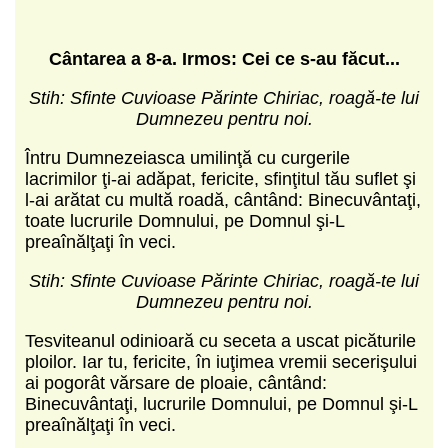
C
ântarea a 8-a. Irmos: Cei ce s-au făcut...
Stih: Sfinte Cuvioase Părinte Chiriac, roagă-te lui
Dumnezeu pentru noi.
Întru Dumnezeiasca umilinţă cu curgerile
lacrimilor ţi-ai adăpat, fericite, sfinţitul tău suflet şi
l-ai arătat cu multă roadă, cântând: Binecuvântaţi,
toate lucrurile Domnului, pe Domnul şi-L
preaînălţaţi în veci.
Stih: Sfinte Cuvioase Părinte Chiriac, roagă-te lui
Dumnezeu pentru noi.
Tesviteanul odinioară cu seceta a uscat picăturile
ploilor. Iar tu, fericite, în iuţimea vremii secerişului
ai pogorât vărsare de ploaie, cântând:
Binecuvântaţi, lucrurile Domnului, pe Domnul şi-L
preaînălţaţi în veci.