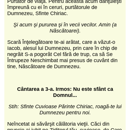
Purtător de viaţă. Pentru aceasta acum dănţuieşti
împreună cu ei în ceruri, purtătorule de
Dumnezeu, Sfinte Chiriac.
Şi acum şi pururea şi în vecii vecilor. Amin (a
Născătoarei).
Scară Înţelegătoare te-ai arătat, care a văzut-o
Iacob, alesul lui Dumnezeu, prin care în chip de
negrăit S-a pogorât Cel fără de trup, ca să Se
Întrupeze Neschimbat mai presus de cuvânt din
tine, Născătoare de Dumnezeu.
C
ântarea a 3-a. Irmos: Nu este sfânt ca
Domnul...
Stih: Sfinte Cuvioase Părinte Chiriac, roagă-te lui
Dumnezeu pentru noi.
Neîncetat ai săvârşit călătoria vieţii. Căci din
pruncie ai iubit pe Ziditorul tău, cuvioase, de Care