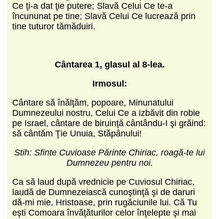
Ce ţi-a dat ţie putere; Slavă Celui Ce te-a
încununat pe tine; Slavă Celui Ce lucrează prin
tine tuturor tămăduiri.
C
ântarea 1, glasul al 8-lea.
Irmosul:
Cântare să înălţăm, popoare, Minunatului
Dumnezeului nostru, Celui Ce a izbăvit din robie
pe Israel, cântare de biruinţă cântându-I şi grăind:
să cântăm Ţie Unuia, Stăpânului!
Stih: Sfinte Cuvioase Părinte Chiriac, roagă-te lui
Dumnezeu pentru noi.
Ca să laud după vrednicie pe Cuviosul Chiriac,
laudă de Dumnezeiască cunoştinţă şi de daruri
dă-mi mie, Hristoase, prin rugăciunile lui. Că Tu
eşti Comoara învăţăturilor celor înţelepte şi mai