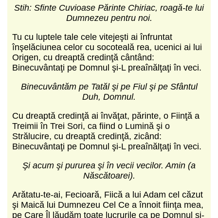
Stih: Sfinte Cuvioase Părinte Chiriac, roagă-te lui
Dumnezeu pentru noi.
Tu cu luptele tale cele vitejeşti ai înfruntat
înşelăciunea celor cu socoteală rea, ucenici ai lui
Origen, cu dreaptă credinţă cântând:
Binecuvântaţi pe Domnul şi-L preaînălţaţi în veci.
Binecuv
ântăm pe Tatăl şi pe Fiul şi pe
Sfântul
Duh, Domnul.
Cu dreaptă credinţă ai învăţat, părinte, o Fiinţă a
Treimii în Trei Sori, ca fiind o Lumină şi o
Strălucire, cu dreaptă credinţă, zicând:
Binecuvântaţi pe Domnul şi-L preaînălţaţi în veci.
Şi acum şi pururea şi în vecii vecilor. Amin (a
Născătoarei).
Arătatu-te-ai, Fecioară, Fiică a lui Adam cel căzut
şi Maică lui Dumnezeu Cel Ce a înnoit fiinţa mea,
pe Care Îl lăudăm toate lucrurile ca pe Domnul şi-