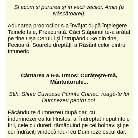
Şi acum şi pururea şi în vecii vecilor. Amin (a
Născătoarei).
Adunarea proorocilor s-a învăţat după înţelegere
Tainele tale, Preacurată. Căci Stăpânul te-a arătat
pe tine Uşa Cerului şi întrupându-Se din tine,
Fecioară, Soarele dreptăţii a Răsărit celor dintru
întuneric.
C
ântarea a 6-a. Irmos: Curăţeşte-mă,
Mântuitorule...
Stih: Sfinte Cuvioase Părinte Chiriac, roagă-te lui
Dumnezeu pentru noi.
Făcându-te dumnezeu după dar, cu
îndumnezeirea lui Hristos, ai îndreptat neputinţele
firii, cele cu dureri, tămăduind pe cei bolnavi şi pe
cei îndrăciţi vindecându-i cu Dumnezeiescul dar.