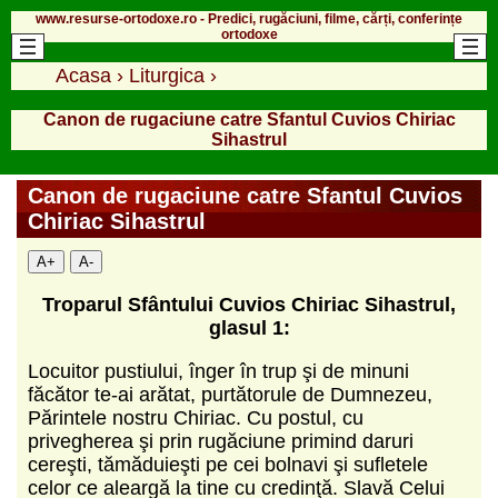
www.resurse-ortodoxe.ro - Predici, rugăciuni, filme, cărți, conferințe
ortodoxe
Acasa
›
Liturgica
›
Canon de rugaciune catre Sfantul Cuvios Chiriac
Sihastrul
Canon de rugaciune catre Sfantul Cuvios
Chiriac Sihastrul
A+
A-
Troparul Sfântului Cuvios Chiriac Sihastrul,
glasul 1:
Locuitor pustiului, înger în trup şi de minuni
făcător te-ai arătat, purtătorule de Dumnezeu,
Părintele nostru Chiriac. Cu postul, cu
privegherea şi prin rugăciune primind daruri
cereşti, tămăduieşti pe cei bolnavi şi sufletele
celor ce aleargă la tine cu credinţă. Slavă Celui