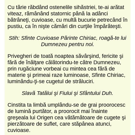
Cu tărie răbdând ostenelile sihăstriei, te-ai arătat
viteaz, rămânând statornic până la adânci
bătrâneţi, cuvioase, cu multă bucurie petrecând în
pustiu, ca în nişte cămări din curţile împărăteşti.
Stih: Sfinte Cuvioase Părinte Chiriac, roagă-te lui
Dumnezeu pentru noi.
Privegheri de toată noaptea săvârşind, fericite şi
fără de înălţare călătorindu-te către Dumnezeu,
prin rugăciune vorbeai cu mintea cea fără de
materie şi primeai raze luminoase, Sfinte Chiriac,
luminându-ţi-se cugetul de străluciri.
Slavă Tatălui şi Fiului şi Sfântului Duh.
Cinstita ta limbă umplându-se de grai proorocesc
de lumină purtător, a proorocit mai înainte
greşeala lui Origen cea vătămătoare de cugete şi
pierzătoare de suflet, care stăpânea atunci,
cuvioase.