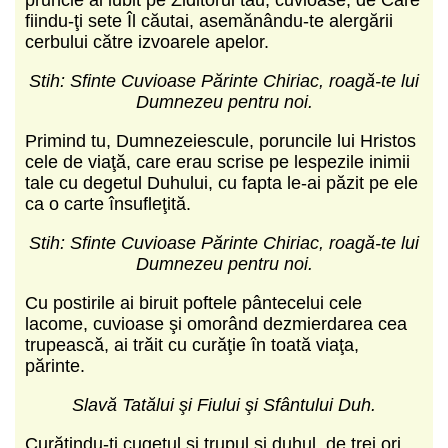
fiindu-ţi sete Îl căutai, asemănându-te alergării
cerbului către izvoarele apelor.
Stih: Sfinte Cuvioase Părinte Chiriac, roagă-te lui
Dumnezeu pentru noi.
Primind tu, Dumnezeiescule, poruncile lui Hristos
cele de viaţă, care erau scrise pe lespezile inimii
tale cu degetul Duhului, cu fapta le-ai păzit pe ele
ca o carte însufleţită.
Stih: Sfinte Cuvioase Părinte Chiriac, roagă-te lui
Dumnezeu pentru noi.
Cu postirile ai biruit poftele pântecelui cele
lacome, cuvioase şi omorând dezmierdarea cea
trupească, ai trăit cu curăţie în toată viaţa,
părinte.
Slavă Tatălui şi Fiului şi Sfântului Duh.
Curăţindu-ţi cugetul şi trupul şi duhul, de trei ori