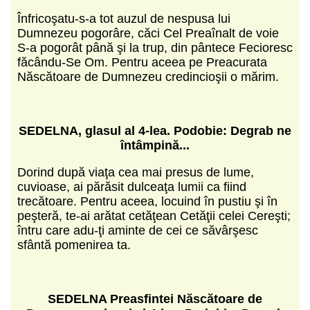
Înfricoşatu-s-a tot auzul de nespusa lui
Dumnezeu pogorâre, căci Cel Preaînalt de voie
S-a pogorât până şi la trup, din pântece Fecioresc
făcându-Se Om. Pentru aceea pe Preacurata
Născătoare de Dumnezeu credincioşii o mărim.
SEDELNA, glasul al 4-lea. Podobie: Degrab ne
întâmpină...
Dorind după viaţa cea mai presus de lume,
cuvioase, ai părăsit dulceaţa lumii ca fiind
trecătoare. Pentru aceea, locuind în pustiu şi în
peşteră, te-ai arătat cetăţean Cetăţii celei Cereşti;
întru care adu-ţi aminte de cei ce săvârşesc
sfântă pomenirea ta.
SEDELNA Preasfintei Născătoare de