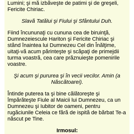
Lumini; şi mă izbăveşte de patimi şi de greşeli,
Fericite Chiriac.
Slavă Tatălui şi Fiului şi Sfântului Duh.
Fiind încununaţi cu cununa cea de biruinţă,
Dumnezeiescule Hariton şi Fericite Chiriac şi
stând înaintea lui Dumnezeu Cel din Înălţime,
uitaţi-vă acum părinteşte şi scăpaţi de primejdii
turma voastră, cea care prăznuieşte pomenirile
voastre.
Şi acum şi pururea şi în vecii vecilor. Amin (a
Născătoarei).
Întinde puterea ta şi bine călătoreşte şi
împărăteşte Fiule al Maicii lui Dumnezeu, ca un
Dumnezeu şi Iubitor de oameni, pentru
rugăciunile Celeia ce fără de ispită de bărbat Te-a
născut pe Tine.
Irmosul: