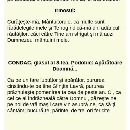
Irmosul:
Curăţeşte-mă, Mântuitorule, că multe sunt
fărădelegile mele şi Te rog ridică-mă din adâncul
răutăţilor; căci către Tine am strigat şi mă auzi
Dumnezeul mântuirii mele.
CONDAC, glasul al 8-lea. Podobie: Ap
ărătoare
Doamnă...
Ca pe un tare luptător şi apărător, pururea
cinstindu-te pe tine Sfinţita Lavră, pururea
prăznuieşte pomenirea ta cea de peste an. Ci, ca
cel ce ai îndrăzneală către Domnul, păzeşte-ne
pe noi de vrăjmaşii care vin asupră-ne, ca să-ţi
cântăm; bucură-te, părinte, de trei ori fericite.