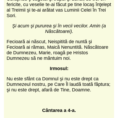
fericite, cu veselie te-ai făcut pe tine locaş înţelept
al Treimii şi te-ai arătat vas Luminii Celei în Trei
Sori.
Şi acum şi pururea şi în vecii vecilor. Amin (a
Născătoarei).
Fecioară ai născut, Neispitită de nuntă şi
Fecioară ai rămas, Maică Nenuntită. Născătoare
de Dumnezeu, Marie, roagă pe Hristos
Dumnezeu să ne mântuim noi.
Irmosul:
Nu este sfânt ca Domnul şi nu este drept ca
Dumnezeul nostru, pe Care Îl laudă toată făptura;
şi nu este drept, afară de Tine, Doamne.
C
ântarea a 4-a.