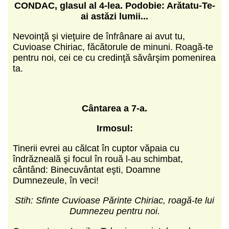
CONDAC, glasul al 4-lea.
Podobie: Ar
ătatu-Te-
ai astăzi lumii...
Nevoinţă şi vieţuire de înfrânare ai avut tu,
Cuvioase Chiriac, făcătorule de minuni. Roagă-te
pentru noi, cei ce cu credinţă săvârşim pomenirea
ta.
Cântarea a 7-a.
Irmosul:
Tinerii evrei au călcat în cuptor văpaia cu
îndrăzneală şi focul în rouă l-au schimbat,
cântând: Binecuvântat eşti, Doamne
Dumnezeule, în veci!
Stih: Sfinte Cuvioase Părinte Chiriac, roagă-te lui
Dumnezeu pentru noi.