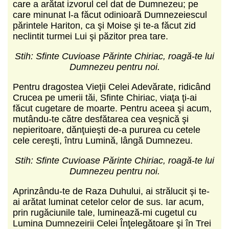
care a arătat izvorul cel dat de Dumnezeu; pe
care minunat l-a făcut odinioară Dumnezeiescul
părintele Hariton, ca şi Moise şi te-a făcut zid
neclintit turmei Lui şi păzitor prea tare.
Stih: Sfinte Cuvioase Părinte Chiriac, roagă-te lui
Dumnezeu pentru noi.
Pentru dragostea Vieţii Celei Adevărate, ridicând
Crucea pe umerii tăi, Sfinte Chiriac, viaţa ţi-ai
făcut cugetare de moarte. Pentru aceea şi acum,
mutându-te către desfătarea cea veşnică şi
nepieritoare, dănţuieşti de-a pururea cu cetele
cele cereşti, întru Lumină, lângă Dumnezeu.
Stih: Sfinte Cuvioase Părinte Chiriac, roagă-te lui
Dumnezeu pentru noi.
Aprinzându-te de Raza Duhului, ai strălucit şi te-
ai arătat luminat cetelor celor de sus. Iar acum,
prin rugăciunile tale, luminează-mi cugetul cu
Lumina Dumnezeirii Celei Înţelegătoare şi în Trei