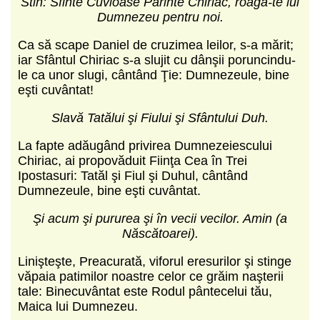
Stih: Sfinte Cuvioase Părinte Chiriac, roagă-te lui
Dumnezeu pentru noi.
Ca să scape Daniel de cruzimea leilor, s-a mărit;
iar Sfântul Chiriac s-a slujit cu dânşii poruncindu-
le ca unor slugi, cântând Ţie: Dumnezeule, bine
eşti cuvântat!
Slavă Tatălui şi Fiului şi Sfântului Duh.
La fapte adăugând privirea Dumnezeiescului
Chiriac, ai propovăduit Fiinţa Cea în Trei
Ipostasuri: Tatăl şi Fiul şi Duhul, cântând
Dumnezeule, bine eşti cuvântat.
Şi acum şi pururea şi în vecii vecilor. Amin (a
Născătoarei).
Linişteşte, Preacurată, viforul eresurilor şi stinge
văpaia patimilor noastre celor ce grăim naşterii
tale: Binecuvântat este Rodul pântecelui tău,
Maica lui Dumnezeu.