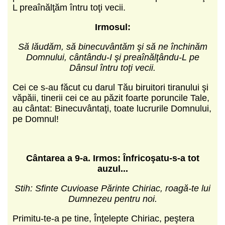
L preaînălţăm întru toţi vecii.
Irmosul:
S
ă lăudăm, să binecuvântăm şi să ne
închinăm
Domnului, cântându-I şi preaînălţându-L pe
Dânsul întru toţi vecii.
Cei ce s-au făcut cu darul Tău biruitori tiranului şi
văpăii, tinerii cei ce au păzit foarte poruncile Tale,
au cântat: Binecuvântaţi, toate lucrurile Domnului,
pe Domnul!
C
ântarea a 9-a. Irmos: Înfricoşatu-s-a tot
auzul...
Stih: Sfinte Cuvioase Părinte Chiriac, roagă-te lui
Dumnezeu pentru noi.
Primitu-te-a pe tine, Înţelepte Chiriac, peştera