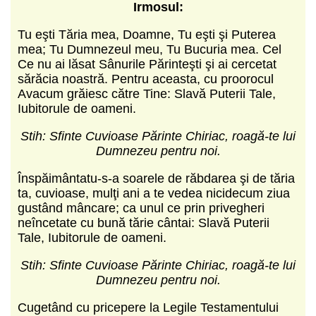
Irmosul:
Tu eşti Tăria mea, Doamne, Tu eşti şi Puterea
mea; Tu Dumnezeul meu, Tu Bucuria mea. Cel
Ce nu ai lăsat Sânurile Părinteşti şi ai cercetat
sărăcia noastră. Pentru aceasta, cu proorocul
Avacum grăiesc către Tine: Slavă Puterii Tale,
Iubitorule de oameni.
Stih: Sfinte Cuvioase Părinte Chiriac, roagă-te lui
Dumnezeu pentru noi.
Înspăimântatu-s-a soarele de răbdarea şi de tăria
ta, cuvioase, mulţi ani a te vedea nicidecum ziua
gustând mâncare; ca unul ce prin privegheri
neîncetate cu bună tărie cântai: Slavă Puterii
Tale, Iubitorule de oameni.
Stih: Sfinte Cuvioase Părinte Chiriac, roagă-te lui
Dumnezeu pentru noi.
Cugetând cu pricepere la Legile Testamentului