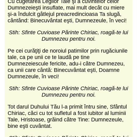
Cu cugetarea Legilor Tale şi a cuvintelor celor
Dumnezeieşti insuflate, mai mult decât cu miere
şi-a îndulcit gâtlejul preacredincioasa Ta slugă,
cântând: Binecuvântat eşti, Dumnezeule, în veci!
Stih: Sfinte Cuvioase Părinte Chiriac, roagă-te lui
Dumnezeu pentru noi.
Pe cei curăţiţi de noroiul patimilor prin rugăciunile
tale, ca pe unii ce te laudă pe tine
Dumnezeiescule fericite, adu-i către Dumnezeu,
ca unii care cântă: Binecuvântat eşti, Doamne
Dumnezeule, în veci!
Stih: Sfinte Cuvioase Părinte Chiriac, roagă-te lui
Dumnezeu pentru noi.
Tot darul Duhului Tău l-a primit întru sine, Sfântul
Chiriac, căci cu tot sufletul a fost iubitor al luminii
Tale, Hristoase, grăind către Tine: Dumnezeule,
bine eşti cuvântat.