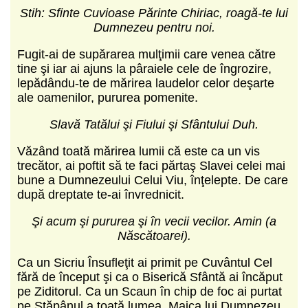
Stih: Sfinte Cuvioase Părinte Chiriac, roagă-te lui
Dumnezeu pentru noi.
Fugit-ai de supărarea mulţimii care venea către
tine şi iar ai ajuns la pâraiele cele de îngrozire,
lepădându-te de mărirea laudelor celor deşarte
ale oamenilor, pururea pomenite.
Slavă Tatălui şi Fiului şi Sfântului Duh.
Văzând toată mărirea lumii că este ca un vis
trecător, ai poftit să te faci părtaş Slavei celei mai
bune a Dumnezeului Celui Viu, înţelepte. De care
după dreptate te-ai învrednicit.
Şi acum şi pururea şi în vecii vecilor. Amin (a
Născătoarei).
Ca un Sicriu Însufleţit ai primit pe Cuvântul Cel
fără de început şi ca o Biserică Sfântă ai încăput
pe Ziditorul. Ca un Scaun în chip de foc ai purtat
pe Stăpânul a toată lumea, Maica lui Dumnezeu.