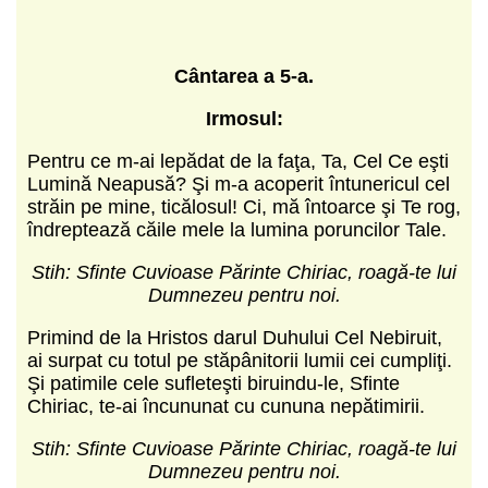
C
ântarea a 5-a.
Irmosul:
Pentru ce m-ai lepădat de la faţa, Ta, Cel Ce eşti
Lumină Neapusă? Şi m-a acoperit întunericul cel
străin pe mine, ticălosul! Ci, mă întoarce şi Te rog,
îndreptează căile mele la lumina poruncilor Tale.
Stih: Sfinte Cuvioase Părinte Chiriac, roagă-te lui
Dumnezeu pentru noi.
Primind de la Hristos darul Duhului Cel Nebiruit,
ai surpat cu totul pe stăpânitorii lumii cei cumpliţi.
Şi patimile cele sufleteşti biruindu-le, Sfinte
Chiriac, te-ai încununat cu cununa nepătimirii.
Stih: Sfinte Cuvioase Părinte Chiriac, roagă-te lui
Dumnezeu pentru noi.