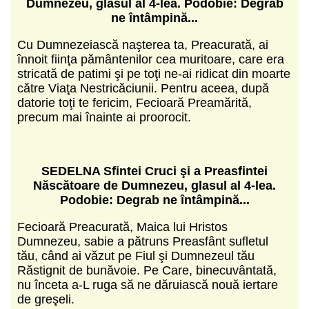
Dumnezeu,
glasul al 4-lea. Podobie: Degrab
ne
întâmpină...
Cu Dumnezeiască naşterea ta, Preacurată, ai
înnoit fiinţa pământenilor cea muritoare, care era
stricată de patimi şi pe toţi ne-ai ridicat din moarte
către Viaţa Nestricăciunii. Pentru aceea, după
datorie toţi te fericim, Fecioară Preamărită,
precum mai înainte ai proorocit.
SEDELNA Sfintei Cruci şi a Preasfintei
Născătoare de Dumnezeu,
glasul al 4-lea.
Podobie: Degrab ne
întâmpină...
Fecioară Preacurată, Maica lui Hristos
Dumnezeu, sabie a pătruns Preasfânt sufletul
tău, când ai văzut pe Fiul şi Dumnezeul tău
Răstignit de bunăvoie. Pe Care, binecuvântată,
nu înceta a-L ruga să ne dăruiască nouă iertare
de greşeli.