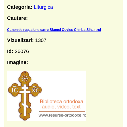
Categoria:
Liturgica
Cautare:
Canon de rugaciune catre Sfantul Cuvios Chiriac Sihastrul
Vizualizari:
1307
Id:
26076
Imagine: