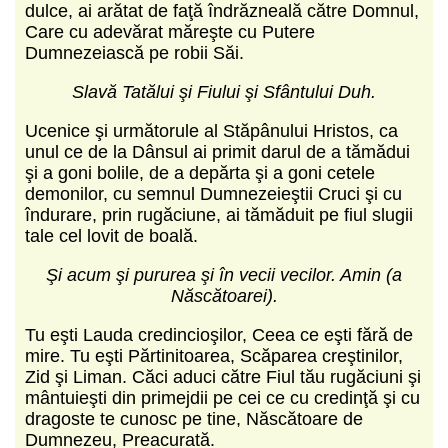
dulce, ai arătat de faţă îndrăzneală către Domnul,
Care cu adevărat măreşte cu Putere
Dumnezeiască pe robii Săi.
Slavă Tatălui şi Fiului şi Sfântului Duh.
Ucenice şi următorule al Stăpânului Hristos, ca
unul ce de la Dânsul ai primit darul de a tămădui
şi a goni bolile, de a depărta şi a goni cetele
demonilor, cu semnul Dumnezeieştii Cruci şi cu
îndurare, prin rugăciune, ai tămăduit pe fiul slugii
tale cel lovit de boală.
Şi acum şi pururea şi în vecii vecilor. Amin (a
Născătoarei).
Tu eşti Lauda credincioşilor, Ceea ce eşti fără de
mire. Tu eşti Părtinitoarea, Scăparea creştinilor,
Zid şi Liman. Căci aduci către Fiul tău rugăciuni şi
mântuieşti din primejdii pe cei ce cu credinţă şi cu
dragoste te cunosc pe tine, Născătoare de
Dumnezeu, Preacurată.