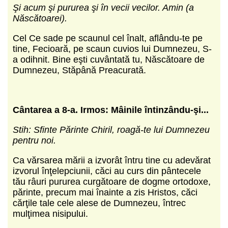
Şi acum şi pururea şi în vecii vecilor. Amin (a
Născătoarei).
Cel Ce sade pe scaunul cel înalt, aflându-te pe
tine, Fecioară, pe scaun cuvios lui Dumnezeu, S-
a odihnit. Bine eşti cuvântată tu, Născătoare de
Dumnezeu, Stăpână Preacurată.
Cântarea a 8-a. Irmos: Mâinile întinzându-şi...
Stih: Sfinte Părinte Chiril, roagă-te lui Dumnezeu
pentru noi.
Ca vărsarea mării a izvorât întru tine cu adevărat
izvorul înţelepciunii, căci au curs din pântecele
tău râuri pururea curgătoare de dogme ortodoxe,
părinte, precum mai înainte a zis Hristos, căci
cărţile tale cele alese de Dumnezeu, întrec
mulţimea nisipului.