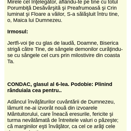
Mirele cel Înţelegător, aflându-te pe tine cu totul
Porumbiţă Desăvârşită şi Preafrumoasă şi Crin
luminat şi Floare a văilor, S-a sălăşluit întru tine,
o, Maica lui Dumnezeu.
Irmosul:
Jertfi-voi ţie cu glas de laudă, Doamne, Biserica
strigă către Tine, de sângele demonilor curăţindu-
se cu sângele cel curs prin milostivire din coasta
Ta.
CONDAC, glasul al 6-lea.
Podobie: Plinind
rânduiala cea pentru..
Adâncul învăţăturilor cuvântării de Dumnezeu,
lămurit ne-ai izvorât nouă din izvoarele
Mântuitorului, care îneacă eresurile, fericite şi
turma nevătămată de întreitele valuri o păzeşte;
că marginilor eşti învăţător, ca cel ce arăţi cele