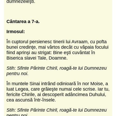
dumnezeieşti.
Cântarea a 7-a.
Irmosul:
În cuptorul persienesc tinerii lui Avraam, cu pofta
bunei credinţe, mai vârtos decât cu văpaia focului
fiind aprinşi au strigat: Bine eşti cuvântat în
Biserica slavei Tale, Doamne.
Stih: Sfinte Părinte Chiril, roagă-te lui Dumnezeu
pentru noi.
În muntele Sinai intrând odinioară în nor Moise, a
luat Legea, care grăieşte numai cele scrise. Iar tu,
fericite Chirile, ai descoperit adâncimea Duhului,
cea ascunsă într-însele.
Stih: Sfinte Părinte Chiril, roagă-te lui Dumnezeu
pentru noi.