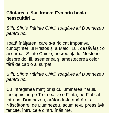
Cântarea a 9-a. Irmos: Eva prin boala
neascultării...
Stih: Sfinte Părinte Chiril, roagă-te lui Dumnezeu
pentru noi.
Toată înălţarea, care s-a ridicat împotriva
cunoştinţei lui Hristos şi a Maicii Lui, desăvârşit o
ai surpat, Sfinte Chirile, necredinţa lui Nestorie
despre doi fii, asemenea şi amestecerea celor
fără de cap o ai surpat.
Stih: Sfinte Părinte Chiril, roagă-te lui Dumnezeu
pentru noi.
Cu întregimea minţilor şi cu luminarea harului,
teologhisind pe Treimea de o Fiinţă, pe Fiul cel
Întrupat Dumnezeu, arătându-te apărător al
Născătoarei de Dumnezeu, acum te-ai preaslăvit,
fericite, întru cele dintru înălţime.