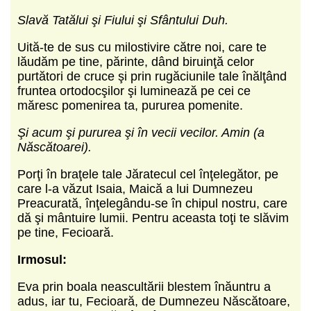
Slavă Tatălui şi Fiului şi Sfântului Duh.
Uită-te de sus cu milostivire către noi, care te
lăudăm pe tine, părinte, dând biruinţă celor
purtători de cruce şi prin rugăciunile tale înălţând
fruntea ortodocşilor şi luminează pe cei ce
măresc pomenirea ta, pururea pomenite.
Şi acum şi pururea şi în vecii vecilor. Amin (a
Născătoarei).
Porţi în braţele tale Jăratecul cel înţelegător, pe
care l-a văzut Isaia, Maică a lui Dumnezeu
Preacurată, înţelegându-se în chipul nostru, care
dă şi mântuire lumii. Pentru aceasta toţi te slăvim
pe tine, Fecioară.
Irmosul:
Eva prin boala neascultării blestem înăuntru a
adus, iar tu, Fecioară, de Dumnezeu Născătoare,