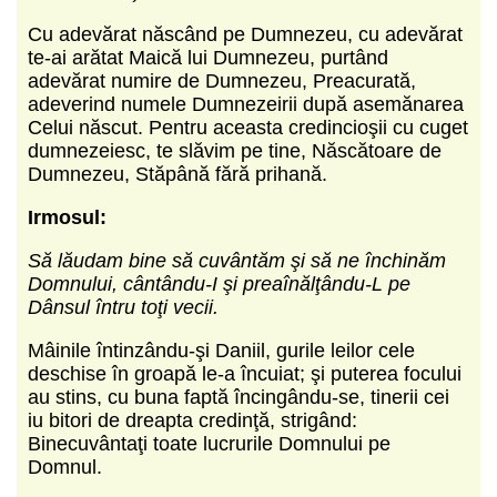
Cu adevărat născând pe Dumnezeu, cu adevărat
te-ai arătat Maică lui Dumnezeu, purtând
adevărat numire de Dumnezeu, Preacurată,
adeverind numele Dumnezeirii după asemănarea
Celui născut. Pentru aceasta credincioşii cu cuget
dumnezeiesc, te slăvim pe tine, Născătoare de
Dumnezeu, Stăpână fără prihană.
Irmosul:
Să lăudam bine să cuvântăm şi să ne închinăm
Domnului, cântându-I şi preaînălţându-L pe
Dânsul întru toţi vecii.
Mâinile întinzându-şi Daniil, gurile leilor cele
deschise în groapă le-a încuiat; şi puterea focului
au stins, cu buna faptă încingându-se, tinerii cei
iu bitori de dreapta credinţă, strigând:
Binecuvântaţi toate lucrurile Domnului pe
Domnul.