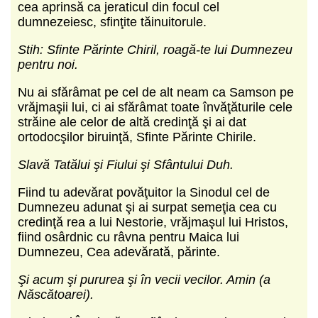
cea aprinsă ca jeraticul din focul cel
dumnezeiesc, sfinţite tăinuitorule.
Stih: Sfinte Părinte Chiril, roagă-te lui Dumnezeu
pentru noi.
Nu ai sfărâmat pe cel de alt neam ca Samson pe
vrăjmaşii lui, ci ai sfărâmat toate învăţăturile cele
străine ale celor de altă credinţă şi ai dat
ortodocşilor biruinţă, Sfinte Părinte Chirile.
Slavă Tatălui şi Fiului şi Sfântului Duh.
Fiind tu adevărat povăţuitor la Sinodul cel de
Dumnezeu adunat şi ai surpat semeţia cea cu
credinţă rea a lui Nestorie, vrăjmaşul lui Hristos,
fiind osârdnic cu râvna pentru Maica lui
Dumnezeu, Cea adevărată, părinte.
Şi acum şi pururea şi în vecii vecilor. Amin (a
Născătoarei).