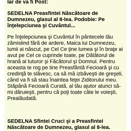
Iar de va fi Post:
SEDELNA Preasfintei Născătoare de
Dumnezeu,
glasul al 8-lea.
Podobie: Pe
înţelepciunea şi Cuvântul...
Pe înţelepciunea şi Cuvântul în pântecele tău
zămislind fără de ardere, Maica lui Dumnezeu,
lumii ai născut, pe Cel Ce ţine lumea şi în braţe ai
avut pe Cel ce cuprinde toate, pe Dătătorul de
hrană al tuturor şi Făcătorul şi Domnul. Pentru
aceasta te rog pe tine Preasfântă Fecioară şi cu
credinţă te slăvesc, ca să mă izbăveşti de greşeli,
când va fi să stau înaintea feţei Ziditorului meu.
Stăpână Fecioară Curată, al tău ajutor atunci să-
mi dăruieşti, pentru că poţi toate câte le voieşti,
Prealăudată.
SEDELNA Sfintei Cruci şi a Preasfintei
Născătoare de Dumnezeu,
glasul al 8-lea.