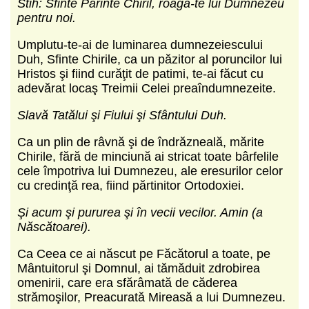
Stih: Sfinte Părinte Chiril, roagă-te lui Dumnezeu
pentru noi.
Umplutu-te-ai de luminarea dumnezeiescului
Duh, Sfinte Chirile, ca un păzitor al poruncilor lui
Hristos şi fiind curăţit de patimi, te-ai făcut cu
adevărat locaş Treimii Celei preaîndumnezeite.
Slavă Tatălui şi Fiului şi Sfântului Duh.
Ca un plin de râvnă şi de îndrăzneală, mărite
Chirile, fără de minciună ai stricat toate bârfelile
cele împotriva lui Dumnezeu, ale eresurilor celor
cu credinţă rea, fiind părtinitor Ortodoxiei.
Şi acum şi pururea şi în vecii vecilor. Amin (a
Născătoarei).
Ca Ceea ce ai născut pe Făcătorul a toate, pe
Mântuitorul şi Domnul, ai tămăduit zdrobirea
omenirii, care era sfărâmată de căderea
strămoşilor, Preacurată Mireasă a lui Dumnezeu.