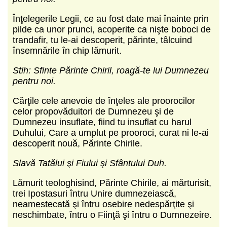
Înţelegerile Legii, ce au fost date mai înainte prin
pilde ca unor prunci, acoperite ca nişte boboci de
trandafir, tu le-ai descoperit, părinte, tâlcuind
însemnările în chip lămurit.
Stih: Sfinte Părinte Chiril, roagă-te lui Dumnezeu
pentru noi.
Cărţile cele anevoie de înţeles ale proorocilor
celor propovăduitori de Dumnezeu şi de
Dumnezeu insuflate, fiind tu insuflat cu harul
Duhului, Care a umplut pe prooroci, curat ni le-ai
descoperit nouă, Părinte Chirile.
Slavă Tatălui şi Fiului şi Sfântului Duh.
Lămurit teologhisind, Părinte Chirile, ai mărturisit,
trei Ipostasuri întru Unire dumnezeiască,
neamestecată şi întru osebire nedespărţite şi
neschimbate, întru o Fiinţă şi întru o Dumnezeire.