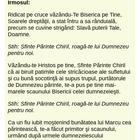
Irmosul:
Ridicat pe cruce văzându-Te Biserica pe Tine,
Soarele dreptăţii, a stat întru a sa rânduială,
precum se cuvine strigând: Slavă puterii Tale,
Doamne.
Stih: Sfinte Părinte Chiril, roagă-te lui Dumnezeu
pentru noi.
Văzându-te Hristos pe tine, Sfinte Părinte Chiril
că ai biruit patimile cele stricăcioase ale sufletului
şi cu bună socotinţă ai supus trupul, purtătorule
de Dumnezeu părinte, te-a pus pe tine mai-
marele scaunului Bisericii celei dumnezeieşti.
Stih: Sfinte Părinte Chiril, roagă-te lui Dumnezeu
pentru noi.
Ca un fiu iubit moştenind bunătatea lui Marcu cea
părintească, te-a făcut primitor şi scaunului,
urmând după urmele dumnezeiescului