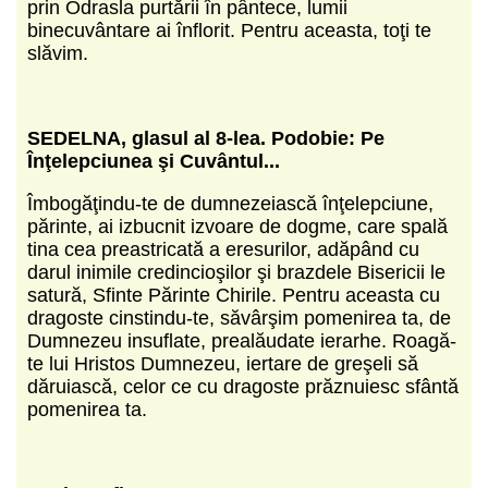
prin Odrasla purtării în pântece, lumii
binecuvântare ai înflorit. Pentru aceasta, toţi te
slăvim.
SEDELNA, glasul al 8-lea. Podobie: Pe
Înţelepciunea şi Cuvântul...
Îmbogăţindu-te de dumnezeiască înţelepciune,
părinte, ai izbucnit izvoare de dogme, care spală
tina cea preastricată a eresurilor, adăpând cu
darul inimile credincioşilor şi brazdele Bisericii le
satură, Sfinte Părinte Chirile. Pentru aceasta cu
dragoste cinstindu-te, săvârşim pomenirea ta, de
Dumnezeu insuflate, prealăudate ierarhe. Roagă-
te lui Hristos Dumnezeu, iertare de greşeli să
dăruiască, celor ce cu dragoste prăznuiesc sfântă
pomenirea ta.