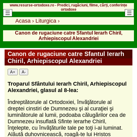
www.resurse-ortodoxe.ro - Predici, rugăciuni, filme, cărți, conferințe
ortodoxe
Acasa
›
Liturgica
›
Canon de rugaciune catre Sfantul Ierarh Chiril,
Arhiepiscopul Alexandriei
Canon de rugaciune catre Sfantul Ierarh
Chiril, Arhiepiscopul Alexandriei
A+
A-
Troparul Sfântului Ierarh Chiril, Arhiepiscopul
Alexandriei, glasul al 8-lea:
Îndreptătorule al Ortodoxiei, învăţătorule al
dreptei cinstiri de Dumnezeu şi al curaţiei şi
luminătorule al lumii, podoaba călugărilor cea de
Dumnezeu insuflată Sfinte Ierarhe Chiril,
înţelepte, cu învăţăturile tale pe toţi i-ai luminat.
Alăută duhovnicească, roagă-te lui Hristos