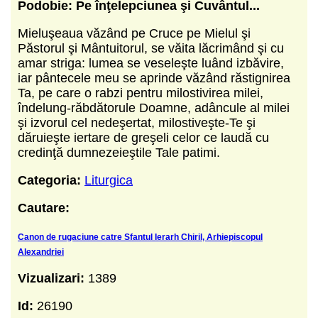
Podobie: Pe
înţelepciunea şi Cuvântul...
Mieluşeaua văzând pe Cruce pe Mielul şi
Păstorul şi Mântuitorul, se văita lăcrimând şi cu
amar striga: lumea se veseleşte luând izbăvire,
iar pântecele meu se aprinde văzând răstignirea
Ta, pe care o rabzi pentru milostivirea milei,
îndelung-răbdătorule Doamne, adâncule al milei
şi izvorul cel nedeşertat, milostiveşte-Te şi
dăruieşte iertare de greşeli celor ce laudă cu
credinţă dumnezeieştile Tale patimi.
Categoria:
Liturgica
Cautare:
Canon de rugaciune catre Sfantul Ierarh Chiril, Arhiepiscopul
Alexandriei
Vizualizari:
1389
Id:
26190