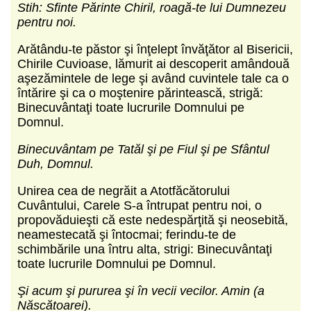
Stih: Sfinte Părinte Chiril, roagă-te lui Dumnezeu
pentru noi.
Arătându-te păstor şi înţelept învăţător al Bisericii,
Chirile Cuvioase, lămurit ai descoperit amândouă
aşezămintele de lege şi având cuvintele tale ca o
întărire şi ca o moştenire părintească, strigă:
Binecuvântaţi toate lucrurile Domnului pe
Domnul.
Binecuvântam pe Tatăl şi pe Fiul şi pe Sfântul
Duh, Domnul.
Unirea cea de negrăit a Atotfăcătorului
Cuvântului, Carele S-a întrupat pentru noi, o
propovăduieşti că este nedespărţită şi neosebită,
neamestecată şi întocmai; ferindu-te de
schimbările una întru alta, strigi: Binecuvântaţi
toate lucrurile Domnului pe Domnul.
Şi acum şi pururea şi în vecii vecilor. Amin (a
Născătoarei).