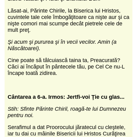
Lăsat-ai, Părinte Chirile, la Biserica lui Hristos,
cuvintele tale cele îmbogăţitoare ca nişte aur şi ca
nişte comori mai scumpe decât pietrele cele de
mult preţ.
Şi acum şi pururea şi în vecii vecilor. Amin (a
Născătoarei).
Cine poate să tâlcuiască taina ta, Preacurată?
Căci ai încăput în pântecele tău, pe Cel Ce nu-L
încape toată zidirea.
Cântarea a 6-a. Irmos: Jertfi-voi Ţie cu glas...
Stih: Sfinte Părinte Chiril, roagă-te lui Dumnezeu
pentru noi.
Serafimul a dat Proorocului jăratecul cu cleştele,
iar tu dai cu mâinile Bisericii lui Hristos Curăţirea