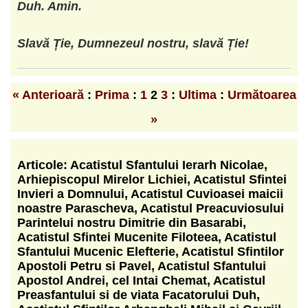
Duh. Amin.
Slavă Ție, Dumnezeul nostru, slavă Ție!
« Anterioară
:
Prima
:
1
2
3
:
Ultima
:
Următoarea
»
Articole: Acatistul Sfantului Ierarh Nicolae,
Arhiepiscopul Mirelor Lichiei, Acatistul Sfintei
Invieri a Domnului, Acatistul Cuvioasei maicii
noastre Parascheva, Acatistul Preacuviosului
Parintelui nostru Dimitrie din Basarabi,
Acatistul Sfintei Mucenite Filoteea, Acatistul
Sfantului Mucenic Elefterie, Acatistul Sfintilor
Apostoli Petru si Pavel, Acatistul Sfantului
Apostol Andrei, cel Intai Chemat, Acatistul
Preasfantului si de viata Facatorului Duh,