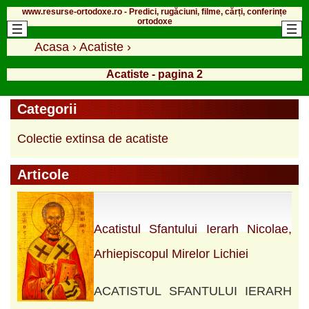
www.resurse-ortodoxe.ro - Predici, rugăciuni, filme, cărți, conferințe
ortodoxe
Acasa
›
Acatiste
›
Acatiste - pagina 2
Categorii
Colectie extinsa de acatiste
Articole
Acatistul Sfantului Ierarh Nicolae,
Arhiepiscopul Mirelor Lichiei
ACATISTUL SFANTULUI IERARH