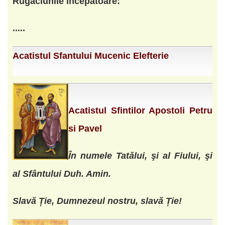
Rugaciunile incepatoare:
.....
Acatistul Sfantului Mucenic Elefterie
Acatistul Sfintilor Apostoli Petru
si Pavel
În numele Tatălui, şi al Fiului, şi
al Sfântului Duh. Amin.
Slavă Ție, Dumnezeul nostru, slavă Ție!