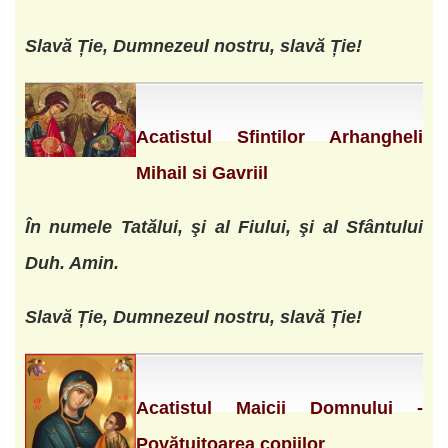
Slavă Ție, Dumnezeul nostru, slavă Ție!
Acatistul Sfintilor Arhangheli
Mihail si Gavriil
În numele Tatălui, şi al Fiului, şi al Sfântului
Duh. Amin.
Slavă Ție, Dumnezeul nostru, slavă Ție!
Acatistul Maicii Domnului -
Povățuitoarea copiilor