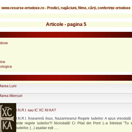
www.resurse-ortodoxe.ro - Predici, rugăciuni, filme, cărți, conferințe ortodoxe
Articole - pagina 5
odoxe
tine
teologice
Marea Luni
Marea Miercuri
I.N.R.I. sau IC XC NI KA?
I.N.R.I. înseamnă Iisus, Nazarineanul Regele Iudeilor. A spus vreodată
este regele iudeilor?! Niciodată! Ci Pilat din Pont L-a întrebat ”Tu e
iudeilor, (...) așadar ești .....