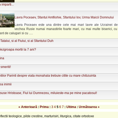
 imparti...
Lavra Poceaev, Sfantul Amfilohie, Sfantului Iov, Urma Maicii Domnului
Lavra Poceaev este una dintre cele mai mari lavre ale Ucrainei de 
vechea Rusie numai manastirile foarte mari, cu mai multe biserici, c
t de calugari si cu .....
atalui, si al Fiului, si al Sfantului Duh
ezgroapa mortii la 7 ani?
ina
 smeriti!
intilor Parinti despre viata monahala trebuie citite cu mare chibzuinta
ea inimii
suse Hristoase, Fiul lui Dumnezeu, miluieste-ma pe mine pacatosul!
« Anterioară
:
Prima
:
3
4
5
6
7
:
Ultima
:
Următoarea »
eflectii teologice, pilde crestine, marturisiri, liturgica, citate ortodoxe