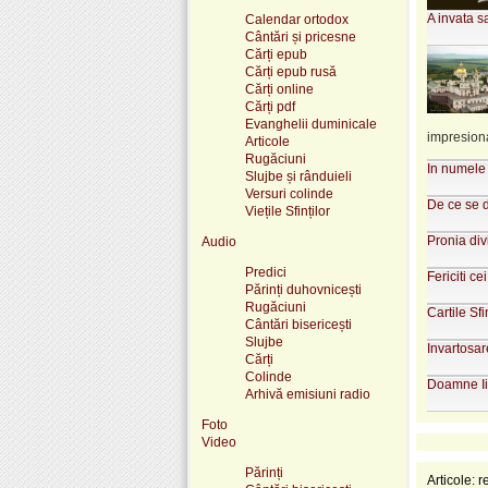
A invata sa
Calendar ortodox
Cântări și pricesne
Cărți epub
Cărți epub rusă
Cărți online
Cărți pdf
Evanghelii duminicale
impresionan
Articole
Rugăciuni
In numele T
Slujbe și rânduieli
Versuri colinde
De ce se d
Viețile Sfinților
Pronia div
Audio
Predici
Fericiti cei
Părinți duhovnicești
Rugăciuni
Cartile Sf
Cântări bisericești
Slujbe
Invartosar
Cărți
Colinde
Doamne Ii
Arhivă emisiuni radio
Foto
Video
Părinți
Articole: r