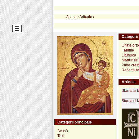
Acasa
›
Articole
›
Categorii
Citate ort
Familie
Liturgica
Marturisiri
Pilde cres
Reflectii 
Articole
Sfanta si 
Sfanta si 
Categorii principale
Acasă
Text