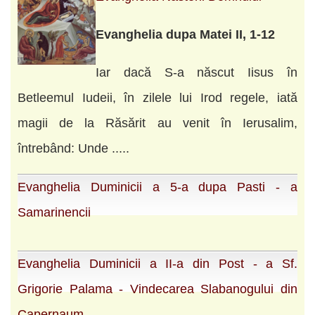
Evanghelia dupa Matei II, 1-12
Iar dacă S-a născut Iisus în
Betleemul Iudeii, în zilele lui Irod regele, iată
magii de la Răsărit au venit în Ierusalim,
întrebând: Unde .....
Evanghelia Duminicii a 5-a dupa Pasti - a
Samarinencii
Evanghelia Duminicii a II-a din Post - a Sf.
Grigorie Palama - Vindecarea Slabanogului din
Capernaum