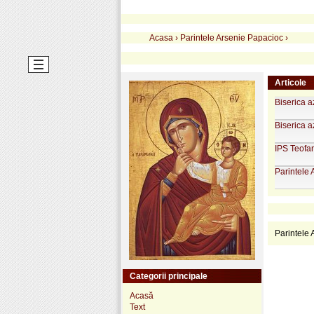
Acasa
›
Parintele Arsenie Papacioc
›
Articole
Biserica a
Biserica a
IPS Teofa
Parintele 
Parintele
Categorii principale
Acasă
Text