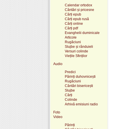
Calendar ortodox
Cântări și pricesne
Cărți epub
Cărți epub rusă
Cărți online
Cărți pdf
Evanghelii duminicale
Articole
Rugăciuni
Slujbe și rânduieli
Versuri colinde
Viețile Sfinților
Audio
Predici
Părinți duhovnicești
Rugăciuni
Cântări bisericești
Slujbe
Cărți
Colinde
Arhivă emisiuni radio
Foto
Video
Părinți