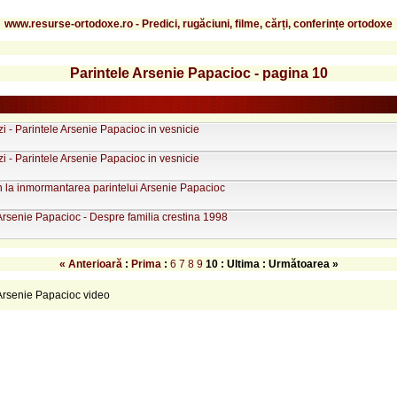
www.resurse-ortodoxe.ro - Predici, rugăciuni, filme, cărți, conferințe ortodoxe
Parintele Arsenie Papacioc - pagina 10
zi - Parintele Arsenie Papacioc in vesnicie
zi - Parintele Arsenie Papacioc in vesnicie
n la inmormantarea parintelui Arsenie Papacioc
Arsenie Papacioc - Despre familia crestina 1998
« Anterioară
:
Prima
:
6
7
8
9
10
: Ultima : Următoarea »
 Arsenie Papacioc video