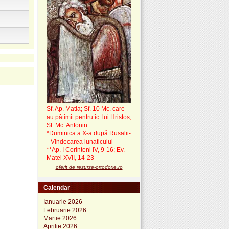
Sf. Ap. Matia; Sf. 10 Mc. care
au pătimit pentru ic. lui Hristos;
Sf. Mc. Antonin
*Duminica a X-a după Rusalii-
--Vindecarea lunaticului
**Ap. I Corinteni IV, 9-16; Ev.
Matei XVII, 14-23
oferit de resurse-ortodoxe.ro
Calendar
Ianuarie 2026
Februarie 2026
Martie 2026
Aprilie 2026