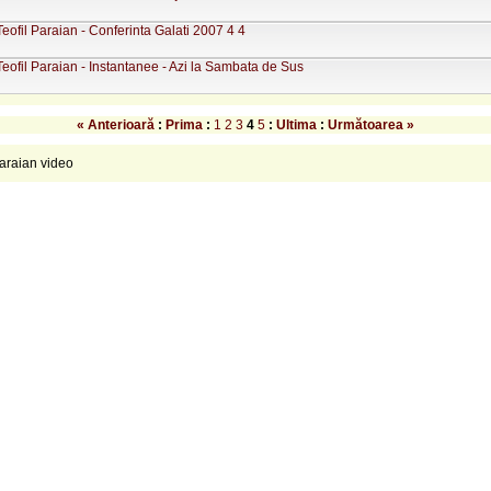
Teofil Paraian - Conferinta Galati 2007 4 4
Teofil Paraian - Instantanee - Azi la Sambata de Sus
« Anterioară
:
Prima
:
1
2
3
4
5
:
Ultima
:
Următoarea »
Paraian video