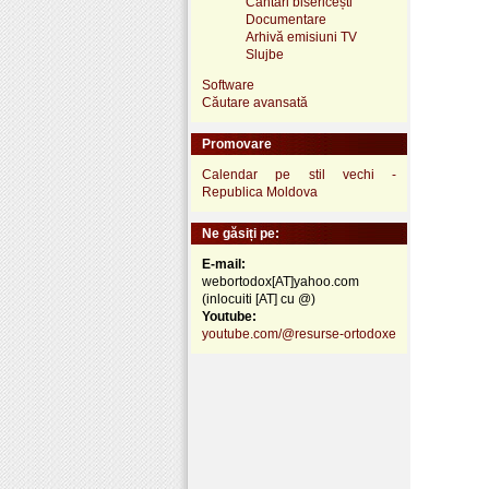
Cântări bisericești
Documentare
Arhivă emisiuni TV
Slujbe
Software
Căutare avansată
Promovare
Calendar pe stil vechi -
Republica Moldova
Ne găsiți pe:
E-mail:
webortodox[AT]yahoo.com
(inlocuiti [AT] cu @)
Youtube:
youtube.com/@resurse-ortodoxe