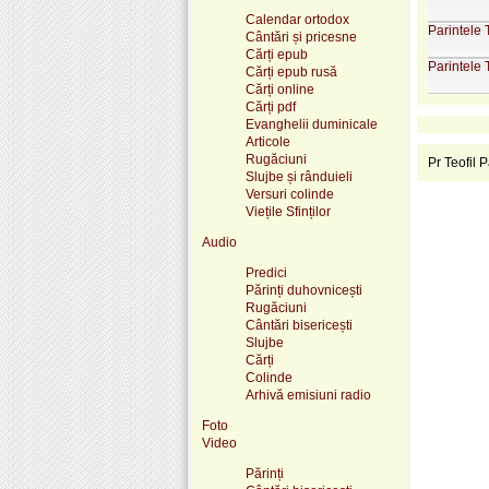
Calendar ortodox
Parintele 
Cântări și pricesne
Cărți epub
Parintele 
Cărți epub rusă
Cărți online
Cărți pdf
Evanghelii duminicale
Articole
Rugăciuni
Pr Teofil 
Slujbe și rânduieli
Versuri colinde
Viețile Sfinților
Audio
Predici
Părinți duhovnicești
Rugăciuni
Cântări bisericești
Slujbe
Cărți
Colinde
Arhivă emisiuni radio
Foto
Video
Părinți