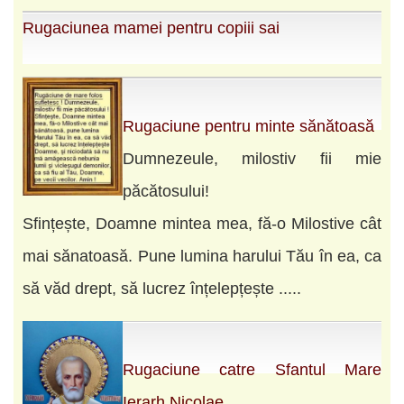
Rugaciunea mamei pentru copiii sai
Rugaciune pentru minte sănătoasă
Dumnezeule, milostiv fii mie
păcătosului!
Sfințește, Doamne mintea mea, fă-o Milostive cât
mai sănatoasă. Pune lumina harului Tău în ea, ca
să văd drept, să lucrez înțelepțește .....
Rugaciune catre Sfantul Mare
Ierarh Nicolae