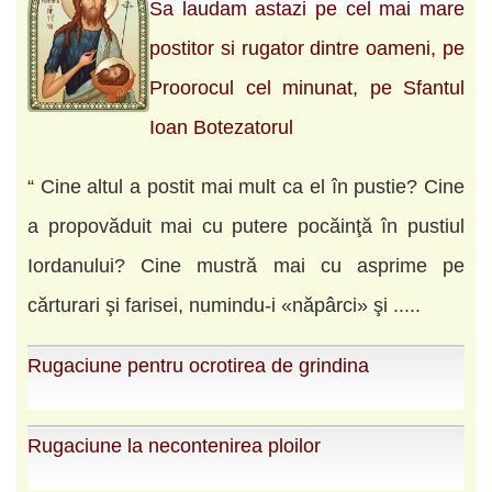
Sa laudam astazi pe cel mai mare
postitor si rugator dintre oameni, pe
Proorocul cel minunat, pe Sfantul
Ioan Botezatorul
“ Cine altul a postit mai mult ca el în pustie? Cine
a propovăduit mai cu putere pocăinţă în pustiul
Iordanului? Cine mustră mai cu asprime pe
cărturari şi farisei, numindu-i «năpârci» şi .....
Rugaciune pentru ocrotirea de grindina
Rugaciune la necontenirea ploilor