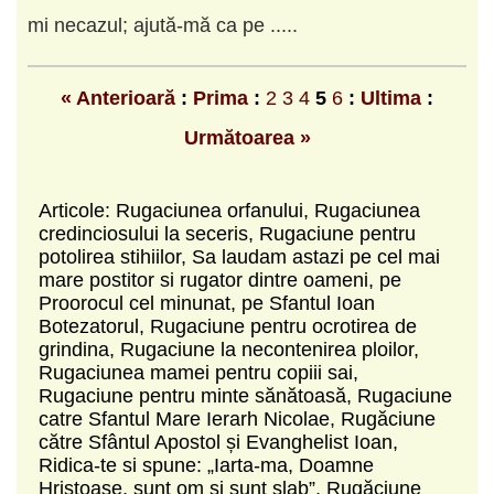
mi necazul; ajută-mă ca pe .....
« Anterioară
:
Prima
:
2
3
4
5
6
:
Ultima
:
Următoarea »
Articole: Rugaciunea orfanului, Rugaciunea
credinciosului la seceris, Rugaciune pentru
potolirea stihiilor, Sa laudam astazi pe cel mai
mare postitor si rugator dintre oameni, pe
Proorocul cel minunat, pe Sfantul Ioan
Botezatorul, Rugaciune pentru ocrotirea de
grindina, Rugaciune la necontenirea ploilor,
Rugaciunea mamei pentru copiii sai,
Rugaciune pentru minte sănătoasă, Rugaciune
catre Sfantul Mare Ierarh Nicolae, Rugăciune
către Sfântul Apostol și Evanghelist Ioan,
Ridica-te si spune: „Iarta-ma, Doamne
Hristoase, sunt om si sunt slab”, Rugăciune