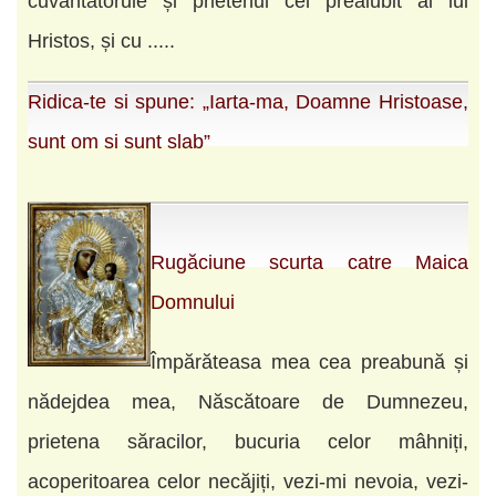
cuvântătorule și prietenul cel preaiubit al lui
Hristos, și cu .....
Ridica-te si spune: „Iarta-ma, Doamne Hristoase,
sunt om si sunt slab”
Rugăciune scurta catre Maica
Domnului
Împărăteasa mea cea preabună și
nădejdea mea, Născătoare de Dumnezeu,
prietena săracilor, bucuria celor mâhniți,
acoperitoarea celor necăjiți, vezi-mi nevoia, vezi-