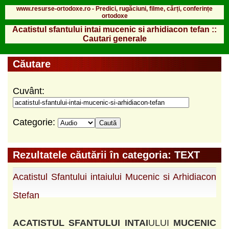
www.resurse-ortodoxe.ro - Predici, rugăciuni, filme, cărți, conferințe
ortodoxe
Acatistul sfantului intai mucenic si arhidiacon tefan ::
Cautari generale
Căutare
Cuvânt:
Categorie:
Rezultatele căutării în categoria: TEXT
Acatistul Sfantului intaiului Mucenic si Arhidiacon
Stefan
ACATISTUL
SFANTULUI
INTAI
ULUI
MUCENIC