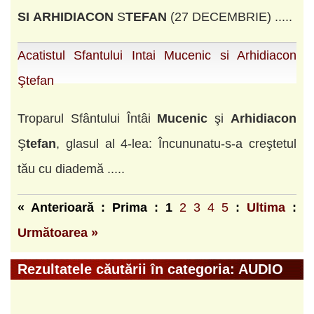
SI
ARHIDIACON
S
TEFAN
(27 DECEMBRIE) .....
Acatistul Sfantului Intai Mucenic si Arhidiacon
Ştefan
Troparul Sfântului Întâi
Mucenic
şi
Arhidiacon
Ş
tefan
, glasul al 4-lea: Încununatu-s-a creştetul
tău cu diademă .....
« Anterioară : Prima :
1
2
3
4
5
:
Ultima
:
Următoarea »
Rezultatele căutării în categoria: AUDIO