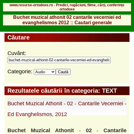
www.resurse-ortodoxe.ro - Predici, rugăciuni, filme, cărți, conferințe
ortodoxe
Buchet muzical athonit 02 cantarile vecerniei ed
evanghelismos 2012 :: Cautari generale
Căutare
Cuvânt:
Categorie:
Rezultatele căutării în categoria: TEXT
Buchet Muzical Athonit - 02 - Cantarile Vecerniei -
Ed Evanghelismos, 2012
Buchet
Muzical
Athonit
-
02
-
Cantarile