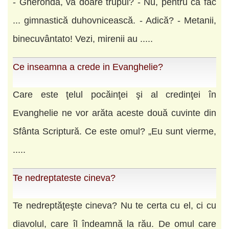
- Gheronda, vă doare trupul? - Nu, pentru că fac
... gimnastică duhovnicească. - Adică? - Metanii,
binecuvântato! Vezi, mirenii au .....
Ce inseamna a crede in Evanghelie?
Care este ţelul pocăinţei şi al credinţei în
Evanghelie ne vor arăta aceste două cuvinte din
Sfânta Scriptură. Ce este omul? „Eu sunt vierme,
.....
Te nedreptateste cineva?
Te nedreptăţeşte cineva? Nu te certa cu el, ci cu
diavolul, care îl îndeamnă la rău. De omul care