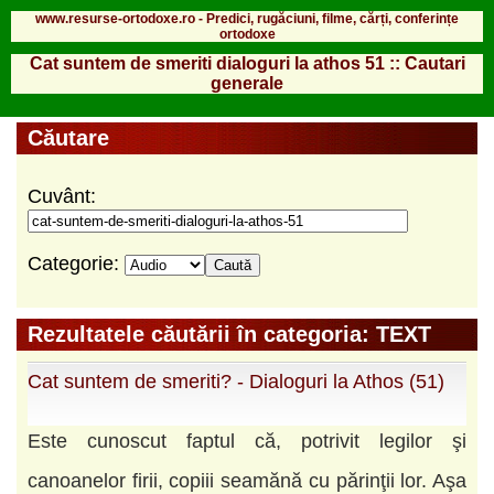
www.resurse-ortodoxe.ro - Predici, rugăciuni, filme, cărți, conferințe
ortodoxe
Cat suntem de smeriti dialoguri la athos 51 :: Cautari
generale
Căutare
Cuvânt:
Categorie:
Rezultatele căutării în categoria: TEXT
Cat suntem de smeriti? - Dialoguri la Athos (51)
Este cunoscut faptul că, potrivit legilor şi
canoanelor firii, copiii seamănă cu părinţii lor. Aşa