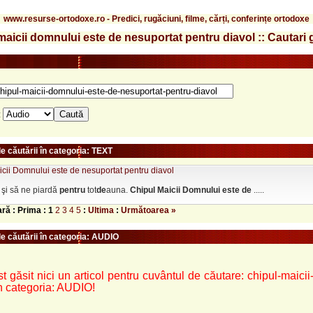
www.resurse-ortodoxe.ro - Predici, rugăciuni, filme, cărți, conferințe ortodoxe
maicii domnului este de nesuportat pentru diavol :: Cautari 
:
e căutării în categoria: TEXT
cii Domnului este de nesuportat pentru diavol
 şi să ne piardă
pentru
tot
de
auna.
Chipul
Maicii
Domnului
este
de
.....
ară : Prima :
1
2
3
4
5
:
Ultima
:
Următoarea »
le căutării în categoria: AUDIO
st găsit nici un articol pentru cuvântul de căutare: chipul-maic
în categoria: AUDIO!