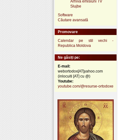
Arhivă emisiuni TV
Slujbe
Software
Căutare avansată
Promovare
Calendar pe stil vechi -
Republica Moldova
Ne găsiți pe:
E-mail:
webortodox[AT]yahoo.com
(inlocuiti [AT] cu @)
Youtube:
youtube.com/@resurse-ortodoxe