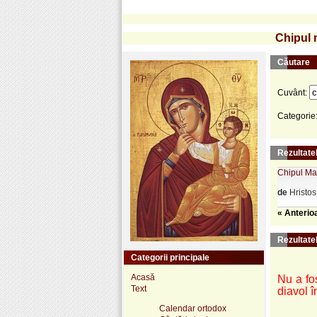
Chipul 
Căutare
Cuvânt:
Categorie
Rezultatel
Chipul Mai
de
Hristos
« Anterio
Rezultate
Categorii principale
Acasă
Nu a fo
Text
diavol 
Calendar ortodox