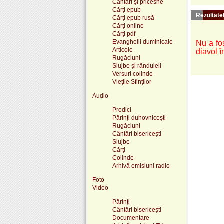
Cântări și pricesne
Cărți epub
Rezultatel
Cărți epub rusă
Cărți online
Cărți pdf
Evanghelii duminicale
Nu a fo
Articole
diavol 
Rugăciuni
Slujbe și rânduieli
Versuri colinde
Viețile Sfinților
Audio
Predici
Părinți duhovnicești
Rugăciuni
Cântări bisericești
Slujbe
Cărți
Colinde
Arhivă emisiuni radio
Foto
Video
Părinți
Cântări bisericești
Documentare