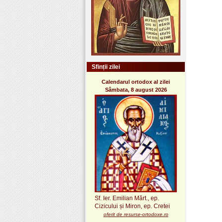
Sfinții zilei
Calendarul ortodox al zilei
Sâmbata, 8 august 2026
Sf. Ier. Emilian Mărt., ep.
Cizicului și Miron, ep. Cretei
oferit de resurse-ortodoxe.ro