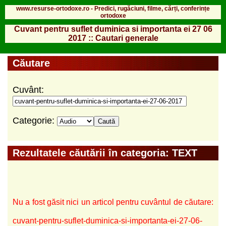
www.resurse-ortodoxe.ro - Predici, rugăciuni, filme, cărți, conferințe
ortodoxe
Cuvant pentru suflet duminica si importanta ei 27 06
2017 :: Cautari generale
Căutare
Cuvânt:
Categorie:
Rezultatele căutării în categoria: TEXT
Nu a fost găsit nici un articol pentru cuvântul de căutare:
cuvant-pentru-suflet-duminica-si-importanta-ei-27-06-