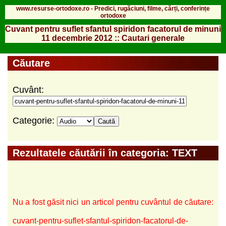
www.resurse-ortodoxe.ro - Predici, rugăciuni, filme, cărți, conferințe
ortodoxe
Cuvant pentru suflet sfantul spiridon facatorul de minuni
11 decembrie 2012 :: Cautari generale
Căutare
Cuvânt:
Categorie:
Rezultatele căutării în categoria: TEXT
Nu a fost găsit nici un articol pentru cuvântul de căutare:
cuvant-pentru-suflet-sfantul-spiridon-facatorul-de-