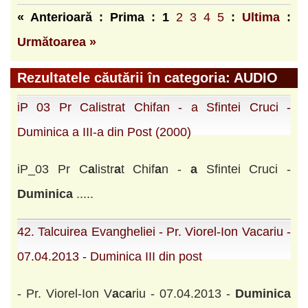
« Anterioară : Prima :
1
2
3
4
5
:
Ultima
:
Următoarea »
Rezultatele căutării în categoria: AUDIO
iP 03 Pr Calistrat Chifan - a Sfintei Cruci -
Duminica a III-a din Post (2000)
iP_03 Pr C
a
listr
a
t Chif
a
n -
a
Sfintei Cruci -
Duminic
a
.....
42. Talcuirea Evangheliei - Pr. Viorel-Ion Vacariu -
07.04.2013 - Duminica III din post
- Pr. Viorel-Ion V
a
c
a
riu - 07.04.2013 -
Duminic
a