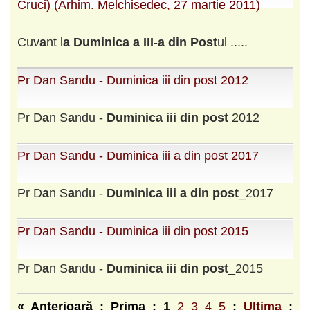
Cruci) (Arhim. Melchisedec, 27 martie 2011)
Cuv
a
nt l
a
Duminic
a
a
III
-
a
din
Post
ul .....
Pr Dan Sandu - Duminica iii din post 2012
Pr D
a
n S
a
ndu -
Duminic
a
iii
din
post
2012
Pr Dan Sandu - Duminica iii a din post 2017
Pr D
a
n S
a
ndu -
Duminic
a
iii
a
din
post
_2017
Pr Dan Sandu - Duminica iii din post 2015
Pr D
a
n S
a
ndu -
Duminic
a
iii
din
post
_2015
« Anterioară : Prima :
1
2
3
4
5
:
Ultima
: