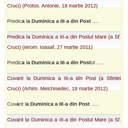
Cruci) (Protos. Antonie, 18 martie 2012)
Predic
a
l
a
Duminic
a
a
III
-
a
din
Post
.....
Predica la Duminica a III-a din Postul Mare (a Sf.
Cruci) (Ierom. Ioasaf, 27 martie 2011)
Predic
a
l
a
Duminic
a
a
III
-
a
din
Post
ul .....
Cuvant la Duminica a III-a din Post (a Sfintei
Cruci) (Arhim. Melchisedec, 18 martie 2012)
Cuv
a
nt l
a
Duminic
a
a
III
-
a
din
Post
.....
Cuvant la Duminica a III-a din Postul Mare (a Sf.