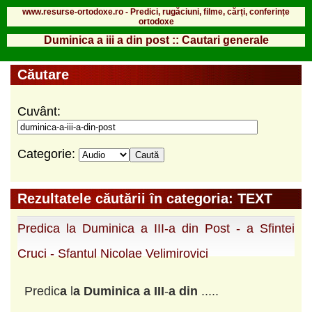
www.resurse-ortodoxe.ro - Predici, rugăciuni, filme, cărți, conferințe
ortodoxe
Duminica a iii a din post :: Cautari generale
Căutare
Cuvânt:
Categorie:
Rezultatele căutării în categoria: TEXT
Predica la Duminica a III-a din Post - a Sfintei
Cruci - Sfantul Nicolae Velimirovici
Predic
a
l
a
Duminic
a
a
III
-
a
din
.....